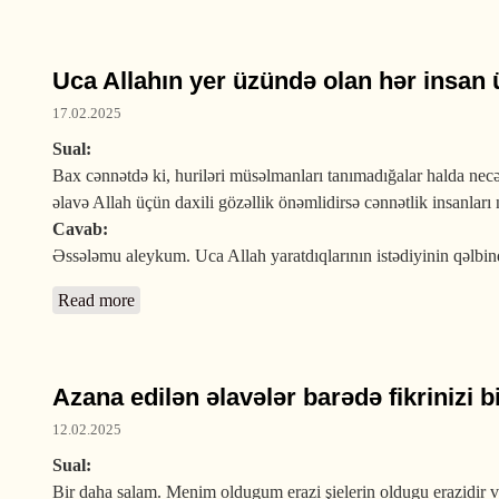
Uca Allahın yer üzündə olan hər insan 
17.02.2025
Sual:
Bax cənnətdə ki, huriləri müsəlmanları tanımadığalar halda nec
əlavə Allah üçün daxili gözəllik önəmlidirsə cənnətlik insanlar
Cavab:
Əssələmu aleykum. Uca Allah yaratdıqlarının istədiyinin qəlbind
Read more
about Uca Allahın yer üzündə olan hər insan üçün b
Azana edilən əlavələr barədə fikrinizi 
12.02.2025
Sual:
Bir daha salam. Menim oldugum erazi şielerin oldugu erazidir və