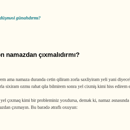
ə düşməsi günahdırmı?
 bilmirəm
dən namazdan çıxmalıdırmı?
em ama namaza duranda cetin qiliram zorla saxliyiram yeli yani diyec
a sixiram ozmu rahat qila bilmirem sonra yel cixmiş kimi hiss edirem e
el çıxmaq kimi bir probleminiz yoxdursa, demək ki, namaz əsnasında s
mazdan çıxmayın. Bu barədə ətraflı oxuyun:
azdan çıxmalıdırmı?