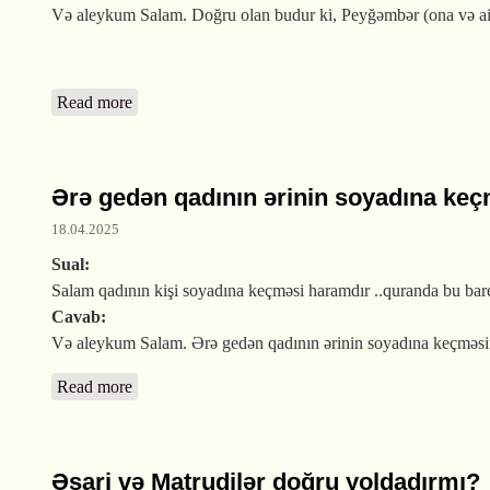
Və aleykum Salam. Doğru olan budur ki, Peyğəmbər (ona və ailəs
Read more
about İnternetdə Peyğəmbəri
Ərə gedən qadının ərinin soyadına ke
18.04.2025
Sual:
Salam qadının kişi soyadına keçməsi haramdır ..quranda bu bar
Cavab:
Və aleykum Salam. Ərə gedən qadının ərinin soyadına keçməsini
Read more
about Ərə gedən qadının ərinin soyadına keçməsinı
Əşari və Matrudilər doğru yoldadırmı?