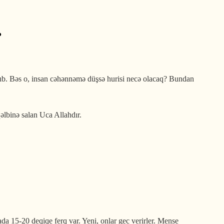
?
lnub. Bəs o, insan cəhənnəmə düşsə hurisi necə olacaq? Bundan
əlbinə salan Uca Allahdır.
da 15-20 deqiqe ferq var. Yeni, onlar gec verirler. Mense