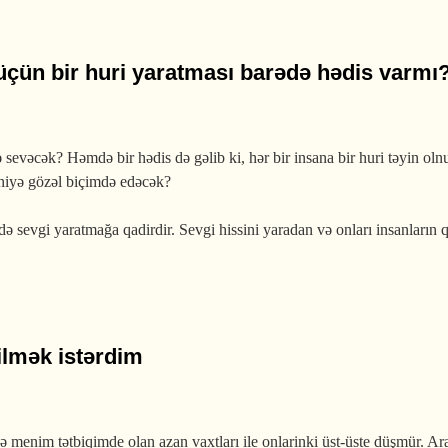
üçün bir huri yaratması barədə hədis varmı
ə sevəcək? Həmdə bir hədis də gəlib ki, hər bir insana bir huri təyin o
ı niyə gözəl biçimdə edəcək?
ə sevgi yaratmağa qadirdir. Sevgi hissini yaradan və onları insanların q
ir huri yaratması barədə hədis varmı?
bilmək istərdim
 menim tətbiqimde olan azan vaxtları ile onlarinki üst-üste düşmür. Ara