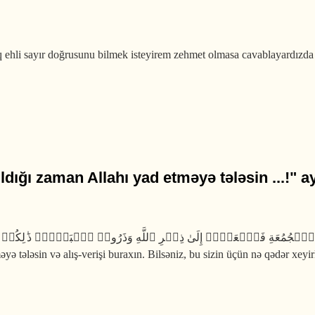
q ehli sayır doğrusunu bilmek isteyirem zehmet olmasa cavablayardızda
ığı zaman Allahı yad etməyə tələsin ...!" a
 tələsin və alış-verişi buraxın. Bilsəniz, bu sizin üçün nə qədər xeyir
man Allahı yad etməyə tələsin ...!" ayəsi qadınlara da aiddirmi?