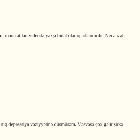
 mənə atılan videoda yaxşı bidət olaraq adlandırılır. Necə izah
Artıq depressiya vəziyyətinə düsmüsəm. Vəsvəsə çox gəlir şirkə