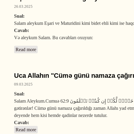
26.03.2025
Sual:
Salam aleykum Eşari ve Maturidini kimi bidet ehli kimi ise haq
Cavab:
Və aleykum Salam. Bu cavabları oxuyun:
Read more
about Əşari və Matrudilər doğru yoldadırmı?
Uca Allahın "Cümə günü namaza çağırıld
09.03.2025
Sual:
Salam Aleykum.Cumuə 62:9 یَـٰۤأَیُّهَا ٱلَّذِینَ ءَامَنُوۤا۟ إِذَا نُودِیَ لِلصَّلَوٰةِ مِن یَوۡمِ ٱلۡجُمُعَةِ فَٱسۡعَوۡا۟ إِلَىٰ ذِكۡرِ ٱللَّهِ وَذَرُوا۟ ٱلۡبَیۡعَۚ ذَ ٰ⁠لِكُمۡ خَیۡرࣱ لَّكُمۡ إِن كُنتُمۡ تَعۡلَمُونَ Ey iman
gətirənlər! Cümə günü namaza çağırıldığı zaman Allahı yad etməyə
deyende hem kisi hemde qadinlar nezerde tutulur.
Cavab:
Read more
about Uca Allahın "Cümə günü namaza çağırıldığı za