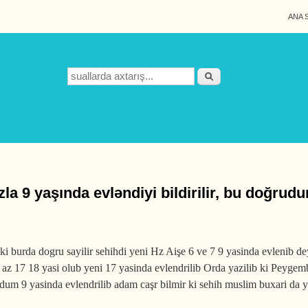
ANA 
Search form
Axtarış
mbərin ﷺ Aişə anamızla 9 yaşında evləndiyi bildirilir, bu doğr
burda dogru sayilir sehihdi yeni Hz Aişe 6 ve 7 9 yasinda evlenib deyil
az 17 18 yasi olub yeni 17 yasinda evlendrilib Orda yazilib ki Peygemb
xudum 9 yasinda evlendrilib adam caşr bilmir ki sehih muslim buxari da 