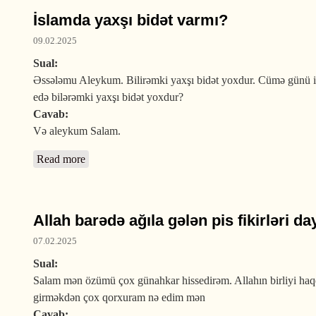
İslamda yaxşı bidət varmı?
09.02.2025
Sual:
Əssələmu Aleykum. Bilirəmki yaxşı bidət yoxdur. Cümə günü ikin
edə bilərəmki yaxşı bidət yoxdur?
Cavab:
Və aleykum Salam.
Read more
about İslamda yaxşı bidət varmı?
Allah barədə ağıla gələn pis fikirləri d
07.02.2025
Sual:
Salam mən özümü çox günahkar hissedirəm. Allahın birliyi haqqı
girməkdən çox qorxuram nə edim mən
Cavab: