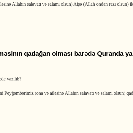
inə Allahın salavatı və salamı olsun) Aişə (Allah ondan razı olsun) il
n ﷺ Aişə anamızla 9 yaşında evləndiyi bildirilir, bu doğrudurmu?
çməsinın qadağan olması barədə Quranda ya
ede yazılıb?
 Peyğəmbərimiz (ona və ailəsinə Allahın salavatı və salamı olsun) qada
n qadağan olması barədə Quranda yazılıbmı?