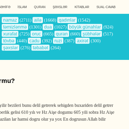
SƏHİFƏ
İSLAM
QURAN
ŞƏXSLƏR
KİTABLAR
SUAL-CAVAB
namaz
(2711)
ailə
(1668)
qadınlar
(1542)
təmizlənmə
(1301)
dua
(1027)
böyük günahlar
(924)
xurafat
(725)
oruc
(665)
quran
(660)
şübhələr
(517)
tövbə
(440)
cadu
(392)
ruzi
(387)
axirət
(300)
şəxslər
(276)
təbabət
(264)
udurmu?
ir bezileri bunu delil getrerek sehigden buxariden delil getrer
erlik gelisi 610 yılı ve Hz Aişe dogumu 605 yili sobra Hz Aişe
yazilan lar hamsi dogru olur ya yox En dogrusun Allah bilir