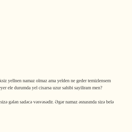
eksiz yellnen namaz olmaz ama yelden ne geder temizlensem
yer ele durumda yel cixarsa uzur sahibi sayiliram men?
izə gələn sadəcə vəsvəsədir. Əgər namaz əsnasında sizə belə