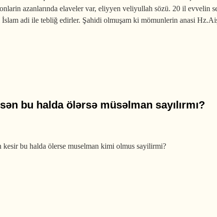
onlarin azanlarında elaveler var, eliyyen veliyullah sözü. 20 il evveli
slam adi ile tebliğ edirler. Şahidi olmuşam ki mömunlerin anasi Hz.Aişe 
istərdim
əsən bu halda ölərsə müsəlman sayılırmı?
n kesir bu halda ölerse muselman kimi olmus sayilirmi?
 halda ölərsə müsəlman sayılırmı?