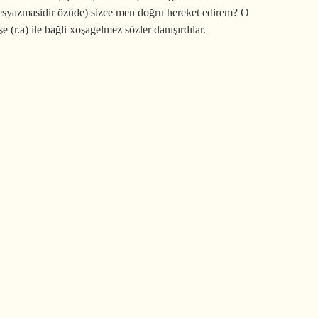
n sesyazmasidir özüde) sizce men doğru hereket edirem? O
(r.a) ile bağli xoşagelmez sözler danışırdılar.