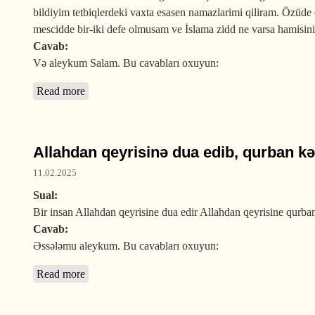
bildiyim tetbiqlerdeki vaxta esasen namazlarimi qiliram. Özüde 
mescidde bir-iki defe olmusam ve İslama zidd ne varsa hamisini İ
Cavab:
Və aleykum Salam. Bu cavabları oxuyun:
Read more
about Azana edilən əlavələr barədə fikrinizi bilmək 
Allahdan qeyrisinə dua edib, qurban k
11.02.2025
Sual:
Bir insan Allahdan qeyrisine dua edir Allahdan qeyrisine qurba
Cavab:
Əssələmu aleykum. Bu cavabları oxuyun:
Read more
about Allahdan qeyrisinə dua edib, qurban kəsən bu