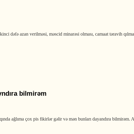
ci dəfə azan verilməsi, məscid minarəsi olması, camaat təravih qılmaq:
ayndıra bilmirəm
nda ağlıma çox pis fikirlər gəlir və mən bunları dayandıra bilmirəm. 