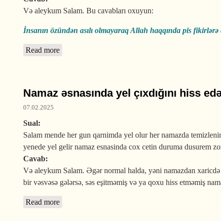
Və aleykum Salam. Bu cavabları oxuyun:
İnsanın özündən asılı olmayaraq Allah haqqında pis fikirlər
Read more
about Allah barədə ağıla gələn pis fikirləri dayndıra
Namaz əsnasında yel çıxdığını hiss e
07.02.2025
Sual:
Salam mende her gun qarnimda yel olur her namazda temizlenir
yenede yel gelir namaz esnasinda cox cetin duruma dusurem zorl
Cavab:
Və aleykum Salam. Əgər normal halda, yəni namazdan xaricdə y
bir vəsvəsə gələrsə, səs eşitməmiş və ya qoxu hiss etməmiş na
Read more
about Namaz əsnasında yel çıxdığını hiss edən nam