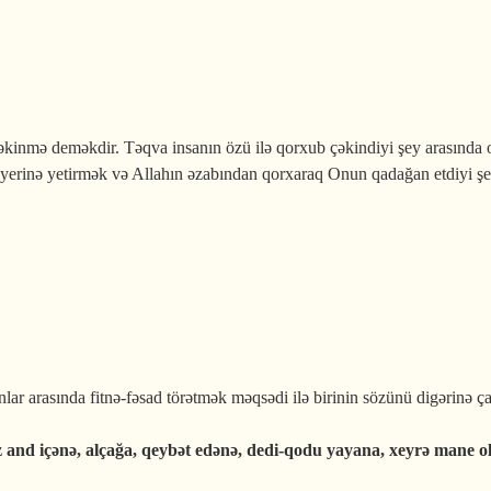
kinmə deməkdir. Təqva insanın özü ilə qorxub çəkindiyi şey arasında
yerinə yetirmək və Allahın əzabından qorxaraq Onun qadağan etdiyi ş
 dinin qayəsidir
ar arasında fitnə-fəsad törətmək məqsədi ilə birinin sözünü digərinə
ez and içənə, alçağa, qeybət edənə, dedi-qodu yayana, xeyrə mane 