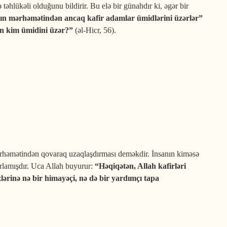
hlükəli olduğunu bildirir. Bu elə bir günahdır ki, əgər bir
ın mərhəmətindən ancaq kafir adamlar ümidlərini üzərlər”
n kim ümidini üzər?”
(əl-Hicr, 56).
rhəmətindən qovaraq uzaqlaşdırması deməkdir. İnsanın kiməsə
zırlamışdır. Uca Allah buyurur:
“Həqiqətən, Allah kafirləri
lərinə nə bir himayəçi, nə də bir yardımçı tapa