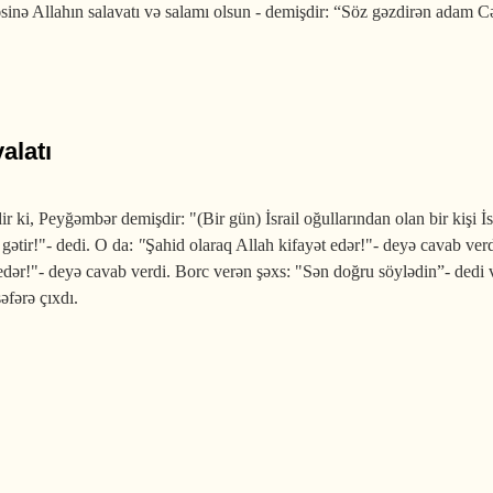
sinə Allahın salavatı və salamı olsun - demişdir: “Söz gəzdirən adam C
alatı
 ki, Peyğəmbər demişdir: "(Bir gün) İsrail oğullarından olan bir kişi İs
 gətir!"- dedi. O da:
"
Şahid olaraq Allah kifayət edər!"- deyə cavab ver
 edər!"- deyə cavab verdi. Borc verən şəxs: "Sən doğru söylədin”- ded
əfərə çıxdı.