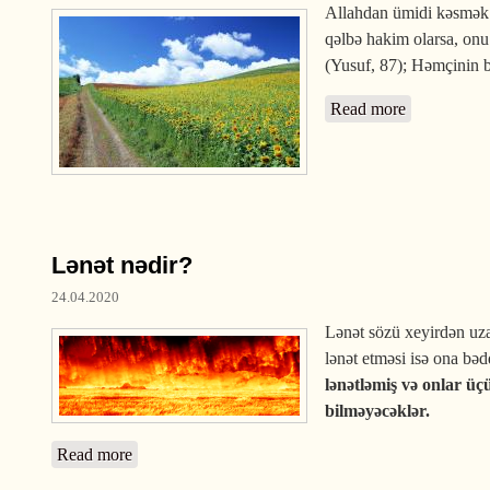
Allahdan ümidi kəsmək b
qəlbə hakim olarsa, onu
(Yusuf, 87); Həmçinin 
Read more
about Alla
Lənət nədir?
24.04.2020
Lənət sözü xeyirdən uz
lənət etməsi isə ona bəd
lənətləmiş və onlar üç
bilməyəcəklər.
Read more
about Lənət nədir?