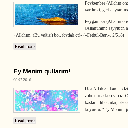
Peyğəmbər (Allahın ona 
vardır ki, geri qaytarı
Peyğəmbər (Allahın ona 
[Allahummə sayyibən n
«Allahım! (Bu yağışı) bol, faydalı et!» («Fəthul-Bari», 2/518)
Read more
about Yağış yağarkən dua edin!
Ey Mənim qullarım!
09.07.2016
Uca Allah ən kamil sifət
zalımları əsla sevməz. 
kəslər adil olanlar, əfv
buyurdu: “Ey Mənim qu
Read more
about Ey Mənim qullarım!