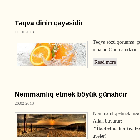
Təqva dinin qayəsidir
11.10.2018
Təqva sözü qorunma, çə
umaraq Onun əmrlərini 
Read more
about Təqva
Nəmmamlıq etmək böyük günahdır
26.02.2018
Nəmmamlıq etmək insanl
Allah buyurur:
“İtaət etmə hər tez-t
ayələr).