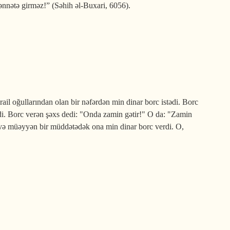
ənnətə girməz!” (Səhih əl-Buxari, 6056).
rail oğullarından olan bir nəfərdən min dinar borc istədi. Borc
di. Borc verən şəxs dedi: "Onda zamin gətir!" O da: "Zamin
i və müəyyən bir müddətədək ona min dinar borc verdi. O,