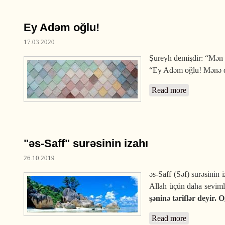
Ey Adəm oğlu!
17.03.2020
Şureyh demişdir: “Mən b
“Ey Adəm oğlu! Mənə do
Read more
about Ey A
"əs-Saff" surəsinin izahı
26.10.2019
əs-Saff (Səf) surəsinin
Allah üçün daha seviml
şəninə təriflər deyir. 
Read more
about "əs-Sa