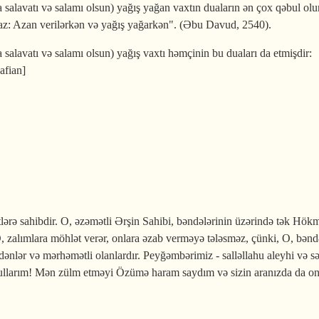
salavatı və salamı olsun) yağış yağan vaxtın duaların ən çox qəbul olu
lmaz: Azan verilərkən və yağış yağarkən". (Əbu Davud, 2540).
salavatı və salamı olsun) yağış vaxtı həmçinin bu duaları da etmişdir:
afian]
lərə sahibdir. O, əzəmətli Ərşin Sahibi, bəndələrinin üzərində tək Hökm
O, zalımlara möhlət verər, onlara əzab verməyə tələsməz, çünki, O, bəndə
 edənlər və mərhəmətli olanlardır. Peyğəmbərimiz - salləllahu aleyhi və
llarım! Mən zülm etməyi Özümə haram saydım və sizin aranızda da on