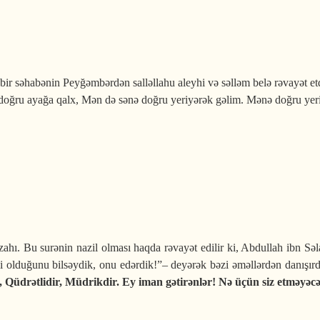
ir səhabənin Peyğəmbərdən salləllahu aleyhi və səlləm belə rəvayət et
ğru ayağa qalx, Mən də sənə doğru yeriyərək gəlim. Mənə doğru yeri
dəm oğlu!
 izahı. Bu surənin nazil olması haqda rəvayət edilir ki, Abdullah ibn S
i olduğunu bilsəydik, onu edərdik!”– deyərək
bəzi əməllər
dən danışır
O, Qüdrətlidir, Müdrikdir. Ey iman gətirən­lər! Nə üçün siz etməyəcəy
ff" surəsinin izahı