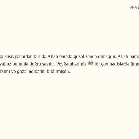
ANA 
üsusiyyətlərdən biri də Allah barədə gözəl zəndə olmaqdır. Allah barəd
r. Peyğəmbərimiz ﷺ bir çox hədislərdə ümmətini Allah barədə gözəl zəndə olmağa rəğbətləndirmiş, onun
tını və gözəl aqibətini bildirmişdir.
 barədə gözəl zəndə olmaq