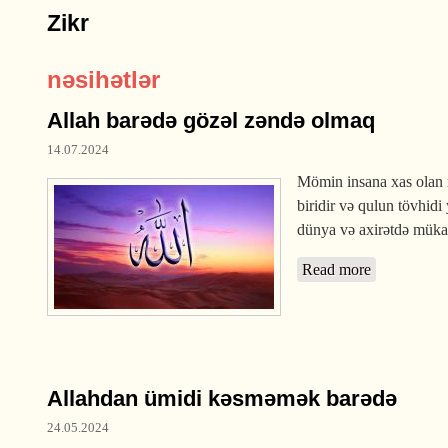
Zikr
nəsihətlər
Allah barədə gözəl zəndə olmaq
14.07.2024
Mömin insana xas olan x
biridir və qulun tövhidi yalnız bununla doğru sayılı
dünya və axirətdə mükafa
Read more
about Allah
Allahdan ümidi kəsməmək barədə
24.05.2024