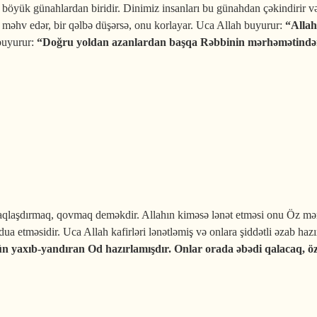
öyük günahlardan biridir. Dinimiz insanları bu günahdan çəkindirir və tə
 məhv edər, bir qəlbə düşərsə, onu korlayar. Uca Allah buyurur:
“Allah
buyurur:
“Doğru yoldan azanlardan başqa Rəbbinin mərhəmətində
hdan ümidi kəsməmək barədə
aqlaşdırmaq, qovmaq deməkdir. Allahın kiməsə lənət etməsi onu Öz mə
dua etməsidir. Uca Allah kafirləri lənətləmiş və onlara şiddətli əzab ha
ün yaxıb-yandıran Od hazırlamışdır. Onlar orada əbədi qalacaq, öz