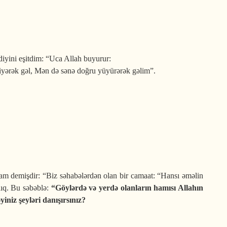
diyini eşitdim: “Uca Allah buyurur:
yərək gəl, Mən də sənə doğru yüyürərək gəlim”.
əlam demişdir: “Biz səhabələrdən olan bir camaat: “Hansı əməlin
dıq. Bu səbəblə
:
“Göylərdə və yerdə olanların hamısı Allahın
iniz şeyləri danışırsınız?