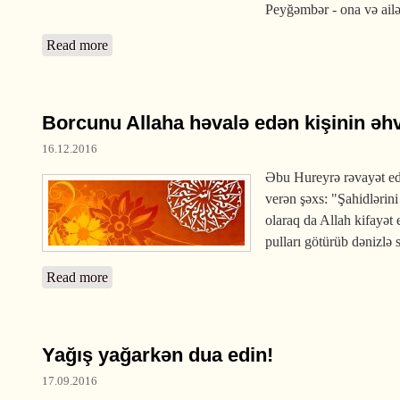
Peyğəmbər - ona və ailə
Read more
about Nəmmamlıq etmək böyük günahdır
Borcunu Allaha həvalə edən kişinin əhv
16.12.2016
Əbu Hureyrə rəvayət edir
verən şəxs: "Şahidlərini
olaraq da Allah kifayət
pulları götürüb dənizlə s
Read more
about Borcunu Allaha həvalə edən kişinin əhvalatı
Yağış yağarkən dua edin!
17.09.2016