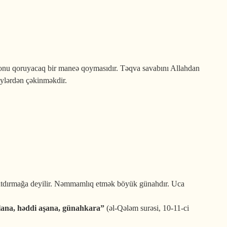
 onu qoruyacaq bir maneə qoymasıdır. Təqva savabını Allahdan
eylərdən çəkinməkdir.
 çatdırmağa deyilir. Nəmmamlıq etmək böyük günahdır. Uca
olana, həddi aşana, günahkara”
(əl-Qələm surəsi, 10-11-ci