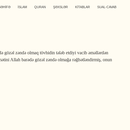
SƏHİFƏ
İSLAM
QURAN
ŞƏXSLƏR
KİTABLAR
SUAL-CAVAB
ə gözəl zəndə olmaq tövhidin tələb etdiyi vacib əməllərdən