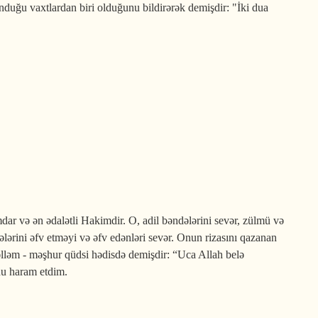
nduğu vaxtlardan biri olduğunu bildirərək demişdir: "İki dua
dar və ən ədalətli Hakimdir. O, adil bəndələrini sevər, zülmü və
lərini əfv etməyi və əfv edənləri sevər. Onun rizasını qazanan
 səlləm - məşhur qüdsi hədisdə demişdir: “Uca Allah belə
u haram etdim.