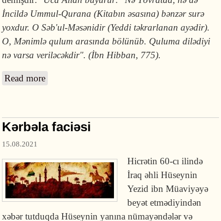
İncildə Ummul-Qurana (Kitabın əsasına) bənzər surə
yoxdur. O Səb'ul-Məsənidir (Yeddi təkrarlanan ayədir).
O, Mənimlə qulum arasında bölünüb. Quluma dilədiyi
nə varsa veriləcəkdir". (İbn Hibban, 775).
Read more
about əl-Fatihə surəsinin üstünlüyü
Kərbəla faciəsi
15.08.2021
Hicrətin 60-cı ilində
İraq əhli Hüseynin
Yezid ibn Müaviyəyə
beyət etmədiyindən
xəbər tutduqda Hüseynin yanına nümayəndələr və