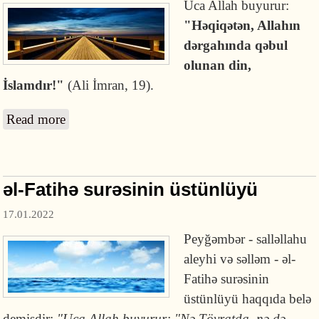
Uca Allah buyurur:
"Həqiqətən, Allahın
dərgahında qəbul
olunan din,
İslamdır!"
(Ali İmran, 19).
Read more
about İslam - tək haqq dindir!
əl-Fatihə surəsinin üstünlüyü
17.01.2022
Peyğəmbər - salləllahu
aleyhi və səlləm - əl-
Fatihə surəsinin
üstünlüyü haqqıda belə
demişdir:
"Uca Allah buyurur: "Nə Tövratda, nə də