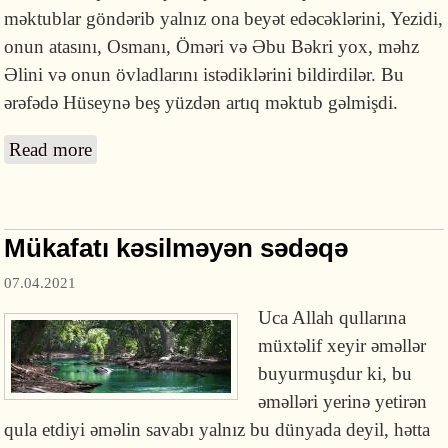
məktublar göndərib yalnız ona beyət edəcəklərini, Yezidi,
onun atasını, Osmanı, Öməri və Əbu Bəkri yox, məhz
Əlini və onun övladlarını istədiklərini bildirdilər. Bu
ərəfədə Hüseynə beş yüzdən artıq məktub gəlmişdi.
Read more
about Kərbəla faciəsi
Mükafatı kəsilməyən sədəqə
07.04.2021
Uca Allah qullarına
müxtəlif xeyir əməllər
buyurmuşdur ki, bu
əməlləri yerinə yetirən
qula etdiyi əməlin savabı yalnız bu dünyada deyil, hətta