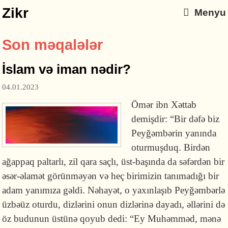
Zikr
Menyu
Son məqalələr
İslam və iman nədir?
04.01.2023
Ömər ibn Xəttab
demişdir: “Bir dəfə biz
Peyğəmbərin yanında
oturmuşduq. Birdən
ağappaq paltarlı, zil qara saçlı, üst-başında da səfərdən bir
əsər-əlamət görünməyən və heç birimizin tanımadığı bir
adam yanımıza gəldi. Nəhayət, o yaxınlaşıb Peyğəmbərlə
üzbəüz oturdu, dizlərini onun dizlərinə dayadı, əllərini də
öz budunun üstünə qoyub dedi: “Ey Muhəmməd, mənə