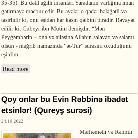
35-36). Bu dəlil ağıllı insanları Yaradanın varlığına iman
gətirməyə məcbur edir. Bu ayələr o qədər bəlağətli və
təsirlidir ki, onu eşidən hər kəsin qəlbini titrədir. Rəvayət
edilir ki, Cubeyr ibn Mutim demişdir: “Mən
Peyğəmbərin – ona və ailəsinə Allahın salavatı və salamı
olsun - məğrib namazında “ət-Tur” surəsini oxuduğunu
eşitdim.
Read more
about Yoxsa onlar göyləri və yeri yaradıblar?
Qoy onlar bu Evin Rəbbinə ibadət
etsinlər! (Qureyş surəsi)
24.10.2022
Mərhəmətli və Rəhmli