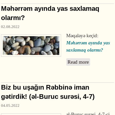
Məhərrəm ayında yas saxlamaq
olarmı?
02.08.2022
Məqaləyə keçid:
Məhərrəm ayında yas
saxlamaq olarmı?
Read more
about
Məhərrəm
ayında yas
saxlamaq
Biz bu uşağın Rəbbinə iman
olarmı?
gətirdik! (əl-Buruc surəsi, 4-7)
04.05.2022
əl-Buruc surəsi, 4-7-ci