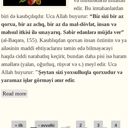
və müsibətlərlə imtahan
edir. Bu imtahanlardan
biri də kasıbçılıqdır. Uca Allah buyurur:
“Biz sizi bir az
qorxu, bir az aclıq, bir az da mal-dövlət, insan və
məhsul itkisi ilə sınayarıq. Səbir edənlərə müjdə ver”
(əl-Bəqərə, 155). Kasıblıqdan qorxan insan özünün və ya
ailəsinin maddi ehtiyaclarını təmin edə bilməyəcəyi
haqda ciddi narahatlıq keçirir, bundan daha pisi isə haram
əməllərə (yalan, oğurluq, rüşvət və s.) meyl edir. Uca
Allah buyurur:
"Şeytan sizi yoxsulluqla qorxudur və
yaramaz işlər görməyi əmr edir.
Read more
about Kasıblıqdan qorxmaq haqqında
Pages
« ilk
‹ əvvəlki
…
2
3
4