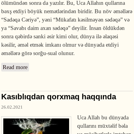
ölümündən sonra da yazılır. Bu, Uca Allahın qullarına
bəxş etdiyi böyük nemətlərindən biridir. Bu növ əməllərə
“Sadəqa Cəriyə”, yəni “Mükafatı kəsilməyən sədəqə” və
ya “Savabı daim axan sədəqə” deyilir. İnsan öldükdən
sonra qəbirdə sanki əsir kimi olur, dünya ilə əlaqəsi
kəsilir, əməl etmək imkanı olmur və dünyada etdiyi
əməllərə görə sorğu-sual olunur.
Read more
about Mükafatı kəsilməyən sədəqə
Kasıblıqdan qorxmaq haqqında
26.02.2021
Uca Allah bu dünyada
qullarını müxtəlif bəla