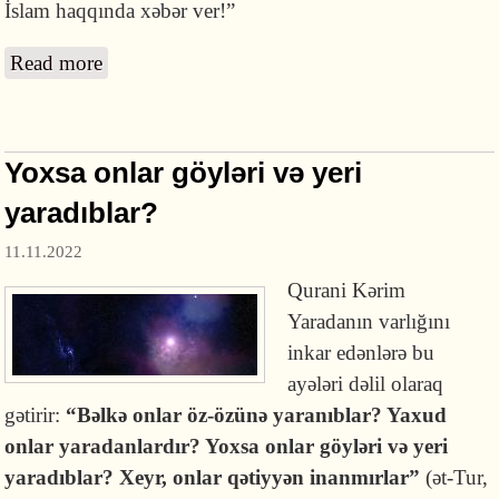
İslam haqqında xəbər ver!”
Read more
about İslam və iman nədir?
Yoxsa onlar göyləri və yeri
yaradıblar?
11.11.2022
Qurani Kərim
Yaradanın varlığını
inkar edənlərə bu
ayələri dəlil olaraq
gətirir:
“Bəlkə onlar öz-özünə yaranıblar? Yaxud
onlar yaradanlardır? Yoxsa onlar göyləri və yeri
yaradıblar? Xeyr, onlar qətiyyən inanmırlar”
(ət-Tur,