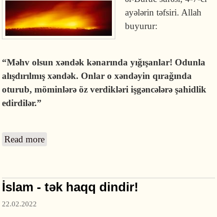
ayələrin təfsiri. Allah
buyurur:
“Məhv olsun xəndək kənarında yığışanlar! Odunla
alışdırılmış xəndək. Onlar o xəndəyin qırağında
oturub, möminlərə öz verdikləri işgəncələrə şahidlik
edirdilər.”
Read more
about Biz bu uşağın Rəbbinə iman gətirdik!
(əl-Buruc surəsi, 4-7)
İslam - tək haqq dindir!
22.02.2022