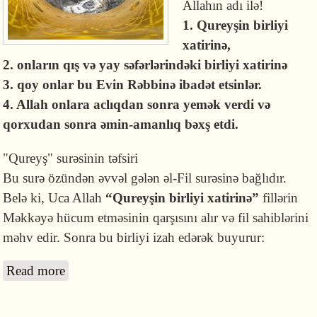
Allahın adı ilə!
1. Qureyşin birliyi
xatirinə,
2. onların qış və yay səfərlərindəki birliyi xatirinə
3. qoy onlar bu Evin Rəbbinə ibadət etsinlər.
4. Allah onlara aclıqdan sonra yemək verdi və
qorxudan sonra əmin-amanlıq bəxş etdi.
"Qureyş" surəsinin təfsiri
Bu surə özündən əvvəl gələn əl-Fil surəsinə bağlıdır.
Belə ki, Uca Allah
“Qureyşin birliyi xatirinə”
fillərin
Məkkəyə hücum etməsinin qarşısını alır və fil sahiblərini
məhv edir. Sonra bu birliyi izah edərək buyurur:
Read more
about Qoy onlar bu Evin Rəbbinə ibadət
etsinlər! (Qureyş surəsi)