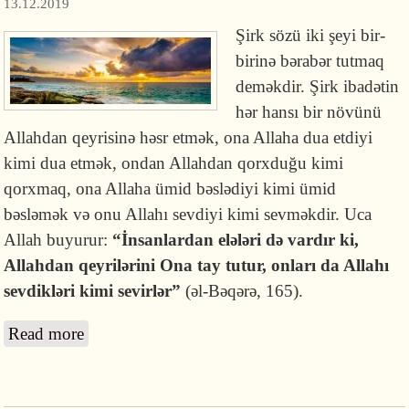
13.12.2019
Şirk sözü iki şeyi bir-
birinə bərabər tutmaq
deməkdir. Şirk ibadətin
hər hansı bir növünü
Allahdan qeyrisinə həsr etmək, ona Allaha dua etdiyi
kimi dua etmək, ondan Allahdan qorxduğu kimi
qorxmaq, ona Allaha ümid bəslədiyi kimi ümid
bəsləmək və onu Allahı sevdiyi kimi sevməkdir. Uca
Allah buyurur:
“İnsanlardan elələri də vardır ki,
Allahdan qeyrilərini Ona tay tutur, onları da Allahı
sevdikləri kimi sevirlər”
(əl-Bəqərə, 165).
Read more
about Şirkin növləri