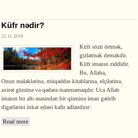
Küfr nədir?
22.11.2019
Küfr sözü örtmək,
gizlətmək deməkdir.
Küfr imanın ziddidir.
Bu, Allaha,
Onun mələklərinə, müqəddəs kitablarına, elçilərinə,
axirət gününə və qədərə inanmamaqdır. Uca Allah
imanın bu altı əsasından bir qisminə iman gətirib
digərlərini inkar edəni kafir adlandırır:
Read more
about Küfr nədir?