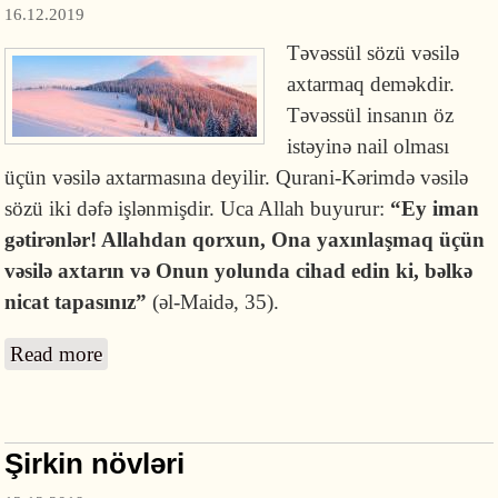
16.12.2019
Təvəssül sözü vəsilə
axtarmaq deməkdir.
Təvəssül insanın öz
istəyinə nail olması
üçün vəsilə axtarmasına deyilir. Qurani-Kərimdə vəsilə
sözü iki dəfə işlənmişdir. Uca Allah buyurur:
“Ey iman
gətirənlər! Allahdan qorxun, Ona yaxınlaşmaq üçün
vəsilə axtarın və Onun yolunda cihad edin ki, bəlkə
nicat tapasınız”
(əl-Maidə, 35).
Read more
about Təvəssül nədir?
Şirkin növləri