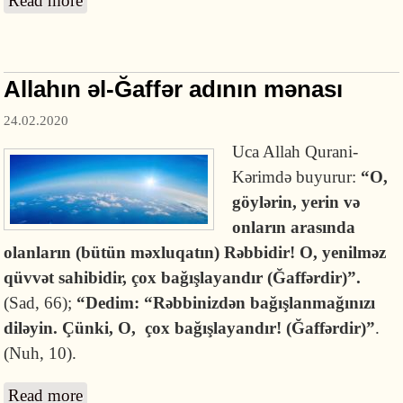
Read more
about Ey Adəm oğlu!
Allahın əl-Ğaffər adının mənası
24.02.2020
Uca Allah Qurani-
Kərimdə buyurur:
“O,
göylərin, yerin və
onların arasında
olanların (bütün məxluqatın) Rəbbidir! O, yenilməz
qüvvət sahibidir, çox bağışlayandır (Ğaffərdir)”.
(Sad, 66);
“Dedim: “Rəbbinizdən bağışlanmağınızı
diləyin. Çünki, O, çox bağışlayandır! (Ğaffərdir)”
.
(Nuh, 10).
Read more
about Allahın əl-Ğaffər adının mənası