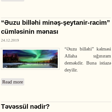
“Əuzu billəhi minəş-şeytanir-racim”
cümləsinin mənası
24.12.2019
“
Əuzu billəhi”
kəlməsi
Allaha sığınıram
deməkdir. Buna istiazə
deyilir.
Read more
about “Əuzu billəhi minəş-şeytanir-racim”
cümləsinin mənası
Təvəssül nədir?