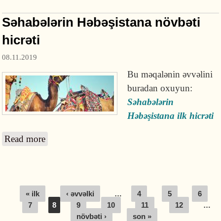
Səhabələrin Həbəşistana növbəti
hicrəti
08.11.2019
Bu məqalənin əvvəlini
buradan oxuyun:
Səhabələrin
Həbəşistana ilk hicrəti
Read more
about Səhabələrin Həbəşistana növbəti hicrəti
Pages
« ilk
‹ əvvəlki
…
4
5
6
7
8
9
10
11
12
…
növbəti ›
son »