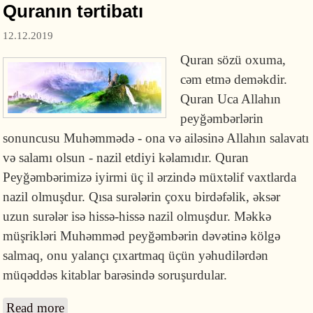
Quranın tərtibatı
12.12.2019
Quran sözü oxuma,
cəm etmə deməkdir.
Quran Uca Allahın
peyğəmbərlərin
sonuncusu Muhəmmədə - ona və ailəsinə Allahın salavatı
və salamı olsun - nazil etdiyi kəlamıdır. Quran
Peyğəmbərimizə iyirmi üç il ərzində müxtəlif vaxtlarda
nazil olmuşdur. Qısa surələrin çoxu birdəfəlik, əksər
uzun surələr isə hissə-hissə nazil olmuşdur. Məkkə
müşrikləri Muhəmməd peyğəmbərin dəvətinə kölgə
salmaq, onu yalançı çıxartmaq üçün yəhudilərdən
müqəddəs kitablar barəsində soruşurdular.
Read more
about Quranın tərtibatı