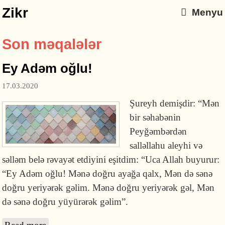
Zikr
Menyu
Son məqalələr
Ey Adəm oğlu!
17.03.2020
Şureyh demişdir: “Mən
bir səhabənin
Peyğəmbərdən
salləllahu aleyhi və
səlləm belə rəvayət etdiyini eşitdim: “Uca Allah buyurur:
“Ey Adəm oğlu! Mənə doğru ayağa qalx, Mən də sənə
doğru yeriyərək gəlim. Mənə doğru yeriyərək gəl, Mən
də sənə doğru yüyürərək gəlim”.