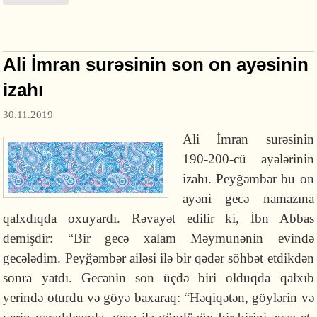
Ali İmran surəsinin son on ayəsinin
izahı
30.11.2019
Ali İmran surəsinin
190-200-cü ayələrinin
izahı. Peyğəmbər bu on
ayəni gecə namazına
qalxdıqda oxuyardı. Rəvayət edilir ki, İbn Abbas
demişdir: “Bir gecə xalam Məymunənin evində
gecələdim. Peyğəmbər ailəsi ilə bir qədər söhbət etdikdən
sonra yatdı. Gecənin son üçdə biri olduqda qalxıb
yerində oturdu və göyə baxaraq: “Həqiqətən, göylərin və