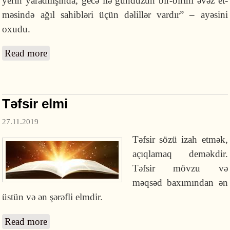
ye­­rin yaradılışında, gecə ilə gün­­düzün bir-bi­rini əvəz et­
mə­sində ağıl sahibləri üçün dəlillər var­dır” – ayəsini
oxudu.
Read more
about Ali İmran surəsinin son on ayəsinin
izahı
Təfsir elmi
27.11.2019
Təfsir sözü izah etmək,
açıqlamaq
deməkdir.
T
əfsir mövzu və
məqsəd baxımından ən
üstün və ən şərəfli elmdir.
Read more
about Təfsir elmi