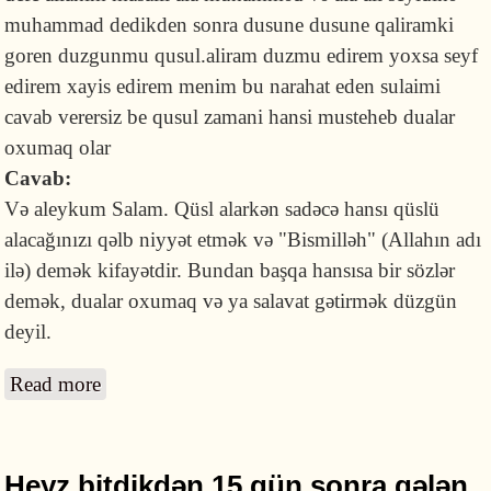
muhammad dedikden sonra dusune dusune qaliramki
goren duzgunmu qusul.aliram duzmu edirem yoxsa seyf
edirem xayis edirem menim bu narahat eden sulaimi
cavab verersiz be qusul zamani hansi musteheb dualar
oxumaq olar
Cavab:
Və aleykum Salam. Qüsl alarkən sadəcə hansı qüslü
alacağınızı qəlb niyyət etmək və "Bismilləh" (Allahın adı
ilə) demək kifayətdir. Bundan başqa hansısa bir sözlər
demək, dualar oxumaq və ya salavat gətirmək düzgün
deyil.
Read more
about Qüsl alarkən üç dəfə salavat demək
doğrudurmu?
Heyz bitdikdən 15 gün sonra gələn