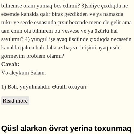
biliremse oranı yumaq bes edirmi? 3)sidiye çıxdıqda ne
etsemde kanalda qalır biraz gezdikden ve ya namazda
ruku ve secde esnasında çıxır bezende mene ele gelir ama
tam emin ola bilmirem bu vesvese ve ya üzürlü hal
sayılırmı? 4) yüngül işe ayaq üsdünde çıxdıqda necasetin
kanalda qalma halı daha az baş verir işimi ayaq üsde
görmeyim problem olarmı?
Cavab:
Və aleykum Salam.
1) Bəli, yuyulmalıdır. Ətraflı oxuyun:
Read more
about Məzi dəyən yer quruyubsa, mütləq
yuyulmalıdırmı?
Qüsl alarkən övrət yerinə toxunmaq