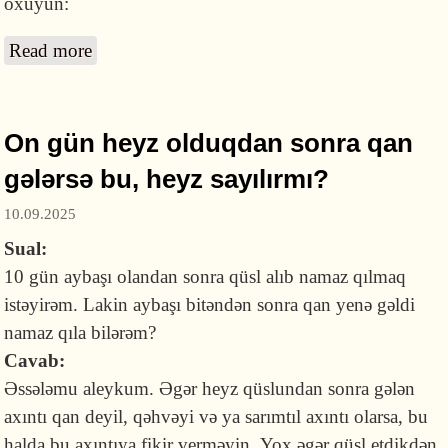
oxuyun:
Read more
about Çıxarılmış dişin yerindən gələn qan
qüslü pozurmu?
On gün heyz olduqdan sonra qan
gələrsə bu, heyz sayılırmı?
10.09.2025
Sual:
10 gün aybaşı olandan sonra qüsl alıb namaz qılmaq
istəyirəm. Lakin aybaşı bitəndən sonra qan yenə gəldi
namaz qıla bilərəm?
Cavab:
Əssələmu aleykum. Əgər heyz qüslundan sonra gələn
axıntı qan deyil, qəhvəyi və ya sarımtıl axıntı olarsa, bu
halda bu axıntıya fikir verməyin. Yox əgər qüsl etdikdən