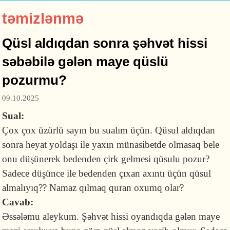
təmizlənmə
Qüsl aldıqdan sonra şəhvət hissi
səbəbilə gələn maye qüslü
pozurmu?
09.10.2025
Sual:
Çox çox üzürlü sayın bu sualım üçün. Qüsul aldıqdan
sonra heyat yoldaşı ile yaxın münasibetde olmasaq bele
onu düşünerek bedenden çirk gelmesi qüsulu pozur?
Sadece düşünce ile bedenden çıxan axıntı üçün qüsul
almalıyıq?? Namaz qılmaq quran oxumq olar?
Cavab:
Əssələmu aleykum. Şəhvət hissi oyandıqda gələn maye