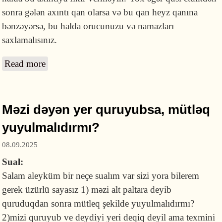
sonra gələn axıntı qan olarsa və bu qan heyz qanına
bənzəyərsə, bu halda orucunuzu və namazları
saxlamalısınız.
Read more
about On gün heyz olduqdan sonra qan
gələrsə bu, heyz sayılırmı?
Məzi dəyən yer quruyubsa, mütləq
yuyulmalıdırmı?
08.09.2025
Sual:
Salam aleyküm bir neçe sualım var sizi yora bilerem
gerek üzürlü sayasız 1) məzi alt paltara deyib
quruduqdan sonra mütleq şekilde yuyulmalıdırmı?
2)mizi quruyub ve deydiyi yeri deqiq deyil ama texmini