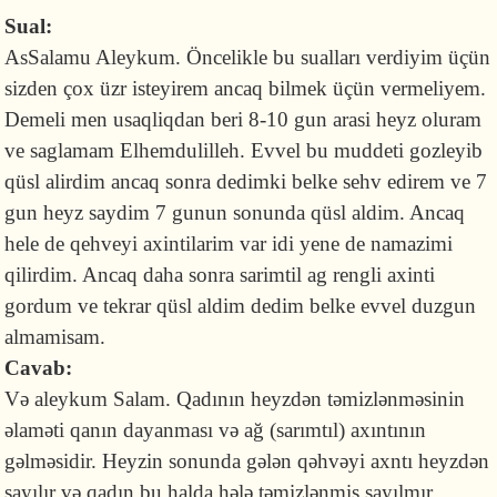
Sual:
AsSalamu Aleykum. Öncelikle bu sualları verdiyim üçün
sizden çox üzr isteyirem ancaq bilmek üçün vermeliyem.
Demeli men usaqliqdan beri 8-10 gun arasi heyz oluram
ve saglamam Elhemdulilleh. Evvel bu muddeti gozleyib
qüsl alirdim ancaq sonra dedimki belke sehv edirem ve 7
gun heyz saydim 7 gunun sonunda qüsl aldim. Ancaq
hele de qehveyi axintilarim var idi yene de namazimi
qilirdim. Ancaq daha sonra sarimtil ag rengli axinti
gordum ve tekrar qüsl aldim dedim belke evvel duzgun
almamisam.
Cavab:
Və aleykum Salam. Qadının heyzdən təmizlənməsinin
əlaməti qanın dayanması və ağ (sarımtıl) axıntının
gəlməsidir. Heyzin sonunda gələn qəhvəyi axntı heyzdən
sayılır və qadın bu halda hələ təmizlənmiş sayılmır.