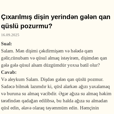
məsh çəkilməlidir?
Çıxarılmış dişin yerindən gələn qan
qüslü pozurmu?
16.09.2025
Sual:
Salam. Mən dişimi çəkdirmişəm və hələdə qam
gəlir,cünubam və qüsul almaq istəyirəm, dişimdən qan
gələ gələ qüsul alsam düzgümdür yoxsa batil olur?
Cavab:
Və aleykum Salam. Dişdən gələn qan qüslü pozmur.
Sadəcə bilmək lazımdır ki, qüsl alarkən ağızı yaxalamaq
və buruna su almaq vacibdir. Əgər ağıza su almaq həkim
tərəfindən qadağan edilibsə, bu halda ağıza su almadan
qüsl edin, əlavə olaraq təyəmmüm edin. Həmçinin