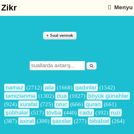
Zikr
Menyu
Axtarış
Search form
namaz
(2712)
ailə
(1668)
qadınlar
(1542)
təmizlənmə
(1302)
dua
(1027)
böyük günahlar
(924)
xurafat
(725)
oruc
(666)
quran
(661)
şübhələr
(517)
tövbə
(440)
cadu
(392)
ruzi
(387)
axirət
(300)
şəxslər
(277)
təbabət
(264)