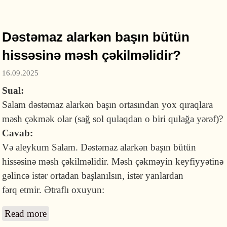
tampondan istifadə edərək dəstəmaz saxlamaq
olar?
Dəstəmaz alarkən başın bütün
hissəsinə məsh çəkilməlidir?
16.09.2025
Sual:
Salam dəstəmaz alarkən başın ortasından yox qıraqlara
məsh çəkmək olar (sağ sol qulaqdan o biri qulağa yərəf)?
Cavab:
Və aleykum Salam. Dəstəmaz alarkən başın bütün
hissəsinə məsh çəkilməlidir. Məsh çəkməyin keyfiyyətinə
gəlincə istər ortadan başlanılsın, istər yanlardan
fərq etmir. Ətraflı oxuyun:
Read more
about Dəstəmaz alarkən başın bütün hissəsinə