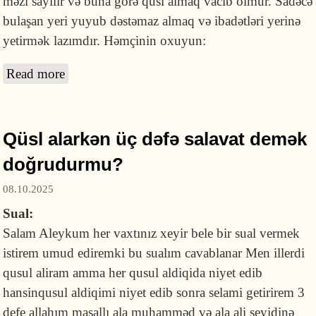
məzi sayılır və buna görə qüsl almaq vacib olmur. Sadəcə
bulaşan yeri yuyub dəstəmaz almaq və ibadətləri yerinə
yetirmək lazımdır. Həmçinin oxuyun:
Read more
about Qüsl aldıqdan sonra şəhvət hissi
səbəbilə gələn maye qüslü pozurmu?
Qüsl alarkən üç dəfə salavat demək
doğrudurmu?
08.10.2025
Sual:
Salam Aleykum her vaxtınız xeyir bele bir sual vermek
istirem umud ediremki bu sualım cavablanar Men illerdi
qusul aliram amma her qusul aldiqida niyet edib
hansinqusul aldiqimi niyet edib sonra selami getirirem 3
defe allahım masallı ala muhamməd və ala ali seyidinə