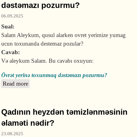
dəstəmazı pozurmu?
06.09.2025
Sual:
Salam Aleykum, qusul alarken ovret yerimize yumag
ucun toxunanda destemaz pozular?
Cavab:
Və aleykum Salam. Bu cavabı oxuyun:
Övrət yerinə toxunmaq dəstəmazı pozurmu?
Read more
about Qüsl alarkən övrət yerinə toxunmaq
dəstəmazı pozurmu?
Qadının heyzdən təmizlənməsinin
əlaməti nədir?
23.08.2025