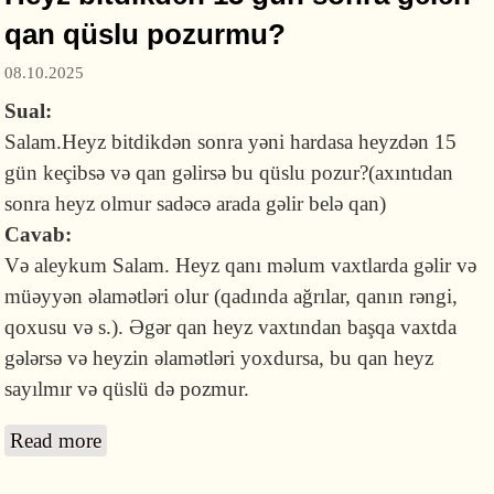
qan qüslu pozurmu?
08.10.2025
Sual:
Salam.Heyz bitdikdən sonra yəni hardasa heyzdən 15
gün keçibsə və qan gəlirsə bu qüslu pozur?(axıntıdan
sonra heyz olmur sadəcə arada gəlir belə qan)
Cavab:
Və aleykum Salam. Heyz qanı məlum vaxtlarda gəlir və
müəyyən əlamətləri olur (qadında ağrılar, qanın rəngi,
qoxusu və s.). Əgər qan heyz vaxtından başqa vaxtda
gələrsə və heyzin əlamətləri yoxdursa, bu qan heyz
sayılmır və qüslü də pozmur.
Read more
about Heyz bitdikdən 15 gün sonra gələn qan
qüslu pozurmu?