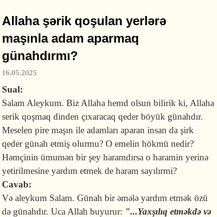
Allaha şərik qoşulan yerlərə
maşınla adam aparmaq
günahdırmı?
16.05.2025
Sual:
Salam Aleykum. Biz Allaha hemd olsun bilirik ki, Allaha
serik qoşmaq dinden çıxaracaq qeder böyük günahdır.
Meselen pire maşın ile adamları aparan insan da şirk
qeder günah etmiş olurmu? O emelin hökmü nedir?
Həmçinin ümumən bir şey haramdırsa o haramin yerinə
yetirilmesine yardım etmek de haram sayılırmi?
Cavab:
Və aleykum Salam. Günah bir əmələ yardım etmək özü
də günahdır. Uca Allah buyurur:
"...Yaxşılıq etməkdə və