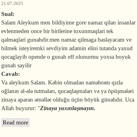
21.07.2025
Sual:
Salam Aleykum men bildiyime gore namaz qilan insanlar
evlenmeden once bir birilerine toxunmaqlari tek
qalmaqlari gunahdir.men namaz qilmaga baslayacam ve
bilmek isteyiremki sevdiyim adamin elini tutanda yaxud
qocaglayib opende o gunah eff olunurmu yoxsa boyuk
gunah sayilir
Cavab:
Va aleykum Salam. Kəbin olmadan naməhrəm qızla
oğlanın əl-ələ tutmaları, qucaqlaşmaları və ya öpüşmələri
zinaya aparan əməllər olduğu üçün böyük günahdır. Uca
Allah buyurur: "
Zinaya yaxınlaşmayın.
Read more
about Sevdiyim insanın əlindən tutmaq və ya
onu öpmək böyük günahdırmı?