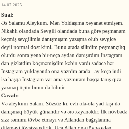
14.07.2025
Sual:
Əs Salamu Aleykum. Mən Yoldaşıma xəyanət etmişəm.
Nikahlı olandada Sevgili olandada buna görə peşmanam
keçmiş sevgilimlə danışmışam yazışma olub sevgicə
deyil normal dost kimi. Bunu arada silirdim peşmançılıq
olurdu sonra yenə bir-neçə aydan danışırdım Instagram
dan gizlətdim köçməmişdim kəbin vardı sadacə hər
Instagram yükləyəndə ona yazrdm arada 1ay keçə indi
isə başqa Instagram var ama yazmıram başqa tanış qıza
yazmaq üçün bunu da bilmir.
Cavab:
Və aleykum Salam. Sözsüz ki, evli ola-ola yad kişi ilə
danışmaq böyük günahdır və ərə xəyanətdir. İlk növbədə
sizə səmimi tövbə etməyi və Allahdan bağışlanma
diləməyi tövsiyə edirik. Uca Allah ona tövbə edən