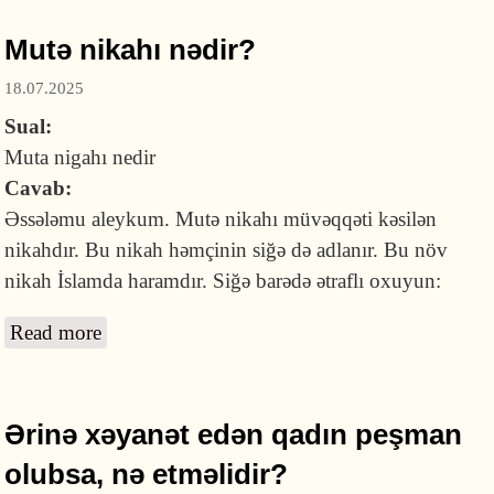
Mutə nikahı nədir?
18.07.2025
Sual:
Muta nigahı nedir
Cavab:
Əssələmu aleykum. Mutə nikahı müvəqqəti kəsilən
nikahdır. Bu nikah həmçinin siğə də adlanır. Bu növ
nikah İslamda haramdır. Siğə barədə ətraflı oxuyun:
Read more
about Mutə nikahı nədir?
Ərinə xəyanət edən qadın peşman
olubsa, nə etməlidir?