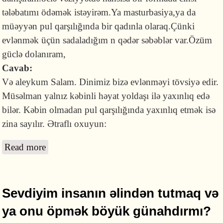
tələbatımı ödəmək istəyirəm.Ya masturbasiya,ya da
müəyyən pul qarşılığında bir qadınla olaraq.Çünki
evlənmək üçün sadaladığım n qədər səbəblər var.Özüm
güclə dolanıram,
Cavab:
Və aleykum Salam. Dinimiz bizə evlənməyi tövsiyə edir.
Müsəlman yalnız kəbinli həyat yoldaşı ilə yaxınlıq edə
bilər. Kəbin olmadan pul qarşılığında yaxınlıq etmək isə
zina sayılır. Ətraflı oxuyun:
Read more
about Evlənməyə imkan yoxdursa pul
qarşılığında qadınla yaxınlıq etmək olarmı?
Sevdiyim insanın əlindən tutmaq və
ya onu öpmək böyük günahdırmı?