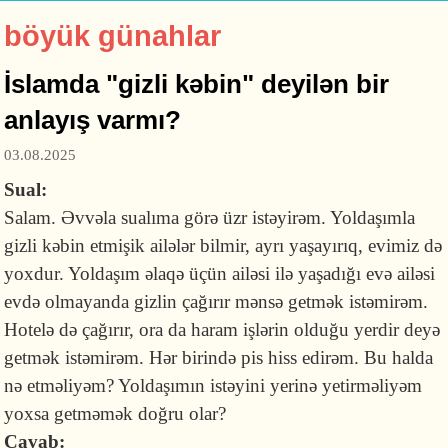
böyük günahlar
İslamda "gizli kəbin" deyilən bir
anlayış varmı?
03.08.2025
Sual:
Salam. Əvvəla sualıma görə üzr istəyirəm. Yoldaşımla
gizli kəbin etmişik ailələr bilmir, ayrı yaşayırıq, evimiz də
yoxdur. Yoldaşım əlaqə üçün ailəsi ilə yaşadığı evə ailəsi
evdə olmayanda gizlin çağırır mənsə getmək istəmirəm.
Hotelə də çağırır, ora da haram işlərin olduğu yerdir deyə
getmək istəmirəm. Hər birində pis hiss edirəm. Bu halda
nə etməliyəm? Yoldaşımın istəyini yerinə yetirməliyəm
yoxsa getməmək doğru olar?
Cavab: