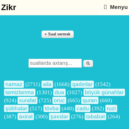
Zikr
Menyu
Axtarış
Search form
namaz
(2711)
ailə
(1668)
qadınlar
(1542)
təmizlənmə
(1301)
dua
(1027)
böyük günahlar
(924)
xurafat
(725)
oruc
(665)
quran
(660)
şübhələr
(517)
tövbə
(440)
cadu
(392)
ruzi
(387)
axirət
(300)
şəxslər
(276)
təbabət
(264)