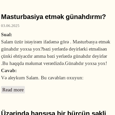
Masturbasiya etmək günahdırmı?
03.06.2025
Sual:
Salam üzür istəyirəm ifadəmə görə . Masturbasya etmək
günahdır yoxsa yox?bəzi yerlərdə deyirlərki etməlisən
çünki ehtiyacdır amma bəzi yerlərdə günahdır deyirlər
.Bu haqqda məlumat verərdizdə.Günahdır yoxsa yox!
Cavab:
Və aleykum Salam. Bu cavabları oxuyun:
Read more
about Masturbasiya etmək günahdırmı?
Üzərində hansısa bir bürcün şəkli