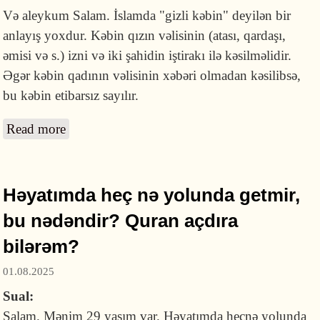
Və aleykum Salam. İslamda "gizli kəbin" deyilən bir
anlayış yoxdur. Kəbin qızın vəlisinin (atası, qardaşı,
əmisi və s.) izni və iki şahidin iştirakı ilə kəsilməlidir.
Əgər kəbin qadının vəlisinin xəbəri olmadan kəsilibsə,
bu kəbin etibarsız sayılır.
Read more
about İslamda "gizli kəbin" deyilən bir anlayış
varmı?
Həyatımda heç nə yolunda getmir,
bu nədəndir? Quran açdıra
bilərəm?
01.08.2025
Sual:
Salam. Mənim 29 yaşım var. Həyatımda heçnə yolunda