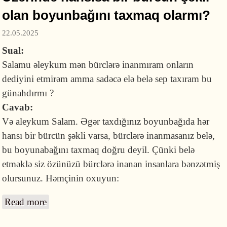
olan boyunbağını taxmaq olarmı?
22.05.2025
Sual:
Salamu əleykum mən bürclərə inanmıram onların
dediyini etmirəm amma sadəcə elə belə sep taxıram bu
günahdırmı ?
Cavab:
Və aleykum Salam. Əgər taxdığınız boyunbağıda hər
hansı bir bürcün şəkli varsa, bürclərə inanmasanız belə,
bu boyunabağını taxmaq doğru deyil. Çünki belə
etməklə siz özünüzü bürclərə inanan insanlara bənzətmiş
olursunuz. Həmçinin oxuyun:
Read more
about Üzərində hansısa bir bürcün şəkli olan
boyunbağını taxmaq olarmı?