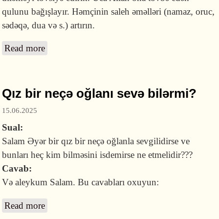
qulunu bağışlayır. Həmçinin saleh əməlləri (namaz, oruc,
sədəqə, dua və s.) artırın.
Read more
about Ərinə xəyanət edən qadın peşman
olubsa, nə etməlidir?
Qız bir neçə oğlanı sevə bilərmi?
15.06.2025
Sual:
Salam Əyər bir qız bir neçə oğlanla sevgilidirse ve
bunları heç kim bilməsini isdemirse ne etmelidir???
Cavab:
Və aleykum Salam. Bu cavabları oxuyun:
Read more
about Qız bir neçə oğlanı sevə bilərmi?