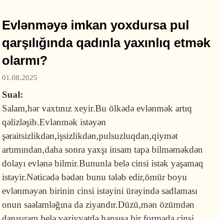
Evlənməyə imkan yoxdursa pul
qarşılığında qadınla yaxınlıq etmək
olarmı?
01.08.2025
Sual:
Salam,hər vaxtınız xeyir.Bu ölkədə evlənmək artıq
qəlizləşib.Evlənmək istəyən
şəraitsizlikdən,işsizlikdən,pulsuzluqdan,qiymət
artımından,daha sonra yaxşı insam tapa bilməməkdən
dolayı evlənə bilmir.Bununla belə cinsi istək yaşamaq
istəyir.Nəticədə bədən bunu tələb edir,ömür boyu
evlənməyən birinin cinsi istəyini ürəyində sadlaması
onun saəlamləğına da ziyandır.Düzü,mən özümdən
danışıram.belə vəziyyətdə hansısa bir formada cinsi