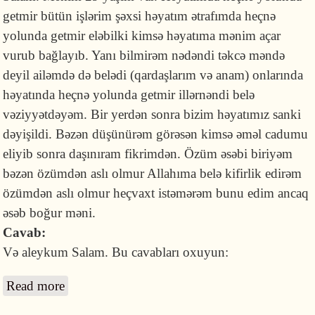
getmir bütün işlərim şəxsi həyatım ətrafımda heçnə
yolunda getmir eləbilki kimsə həyatıma mənim açar
vurub bağlayıb. Yanı bilmirəm nədəndi təkcə məndə
deyil ailəmdə də belədi (qardaşlarım və anam) onlarında
həyatında heçnə yolunda getmir illərnəndi belə
vəziyyətdəyəm. Bir yerdən sonra bizim həyatımız sanki
dəyişildi. Bəzən düşünürəm görəsən kimsə əməl cadumu
eliyib sonra daşınıram fikrimdən. Özüm əsəbi biriyəm
bəzən özümdən aslı olmur Allahıma belə kifirlik edirəm
özümdən aslı olmur heçvaxt istəmərəm bunu edim ancaq
əsəb boğur məni.
Cavab:
Və aleykum Salam. Bu cavabları oxuyun:
Read more
about Həyatımda heç nə yolunda getmir, bu
nədəndir? Quran açdıra bilərəm?