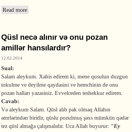
Read more
about Evdə dəstəmaz alıb başqa yerdə namaz
qılmaq olar?
Qüsl necə alınır və onu pozan
amillər hansılardır?
12.02.2014
Sual:
Salam aleykum. Xahis edirem ki, mene qusulun duzgun
tokulme ve deyilme qaydasini ve hemchinin de onu
pozan halları yazasiniz. Evvelceden teshekkur edirem.
Cavab:
Və aleykum Salam. Qüsl alıb pak olmaq Allahın
əmrlərindən biridir, qüslu pozulmuş şəxs mümkün qədər
tez qüsl almağa çalışmalıdır. Uca Allah buyurur:
"Ey