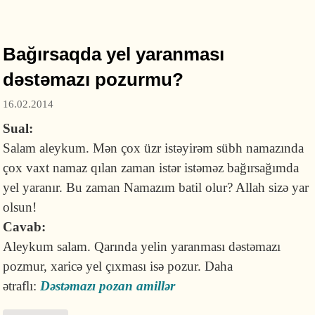
qorxursa, təyəmmüm ala bilərmi?
Bağırsaqda yel yaranması
dəstəmazı pozurmu?
16.02.2014
Sual:
Salam aleykum. Mən çox üzr istəyirəm sübh namazında
çox vaxt namaz qılan zaman istər istəməz bağırsağımda
yel yaranır. Bu zaman Namazım batil olur? Allah sizə yar
olsun!
Cavab:
Aleykum salam. Qarında yelin yaranması dəstəmazı
pozmur, xaricə yel çıxması isə pozur. Daha
ətraflı:
Dəstəmazı pozan amillər