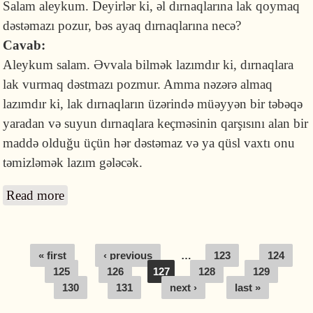
Salam aleykum. Deyirlər ki, əl dırnaqlarına lak qoymaq
dəstəmazı pozur, bəs ayaq dırnaqlarına necə?
Cavab:
Aleykum salam. Əvvala bilmək lazımdır ki, dırnaqlara
lak vurmaq dəstmazı pozmur. Amma nəzərə almaq
lazımdır ki, lak dırnaqların üzərində müəyyən bir təbəqə
yaradan və suyun dırnaqlara keçməsinin qarşısını alan bir
maddə olduğu üçün hər dəstəmaz və ya qüsl vaxtı onu
təmizləmək lazım gələcək.
Read more
about Ayaq dırnaqlarına lak vurmaq olarmı?
Pages
« first
‹ previous
…
123
124
125
126
127
128
129
130
131
next ›
last »