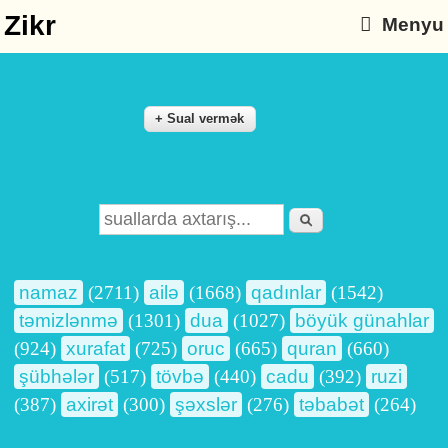
Zikr
Menyu
Axtarış
Search form
namaz
(2711)
ailə
(1668)
qadınlar
(1542)
təmizlənmə
(1301)
dua
(1027)
böyük günahlar
(924)
xurafat
(725)
oruc
(665)
quran
(660)
şübhələr
(517)
tövbə
(440)
cadu
(392)
ruzi
(387)
axirət
(300)
şəxslər
(276)
təbabət
(264)