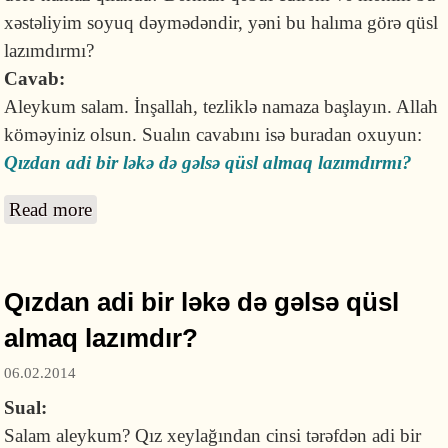
xəstəliyim soyuq dəymədəndir, yəni bu halıma görə qüsl
lazımdırmı?
Cavab:
Aleykum salam. İnşallah, tezliklə namaza başlayın. Allah
köməyiniz olsun. Sualın cavabını isə buradan oxuyun:
Qızdan adi bir ləkə də gəlsə qüsl almaq lazımdırmı?
Read more
about Mənim qadın xəstəliyim var. Buna görə
hər dəfə qüsl almalıyammı?
Qızdan adi bir ləkə də gəlsə qüsl
almaq lazımdır?
06.02.2014
Sual:
Salam aleykum? Qız xeylağından cinsi tərəfdən adi bir