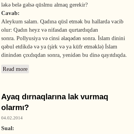
ləkə belə gəlsə qüslmu almaq gerekir?
Cavab:
Aleykum salam. Qadına qüsl etmək bu hallarda vacib
olur: Qadın heyz və nifasdan qurtardıqdan
sonra. Pollyusiya və cinsi əlaqədən sonra. İslam dinini
qəbul etdikdə və ya (şirk və ya küfr etməklə) İslam
dinindən çıxdıqdan sonra, yenidən bu dinə qayıtdıqda.
Read more
about Qızdan adi bir ləkə də gəlsə qüsl almaq
lazımdır?
Ayaq dırnaqlarına lak vurmaq
olarmı?
04.02.2014
Sual: