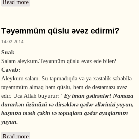
Read more
about Bağırsaqda yel yaranması dəstəmazı
pozurmu?
Təyəmmüm qüslu əvəz edirmi?
14.02.2014
Sual:
Salam aleykum.Təyənnüm qüslu əvəz ede biler?
Cavab:
Aleykum salam. Su tapmadıqda və ya xəstəlik səbəbilə
təyəmmüm almaq həm qüslu, həm də dəstəmazı əvəz
edir. Uca Allah buyurur:
"Ey iman gətirənlər! Namaza
durarkən üzünüzü və dirsəklərə qədər əllərinizi yuyun,
başınıza məsh çəkin və topuqlara qədər ayaqlarınızı
yuyun.
Read more
about Təyəmmüm qüslu əvəz edirmi?