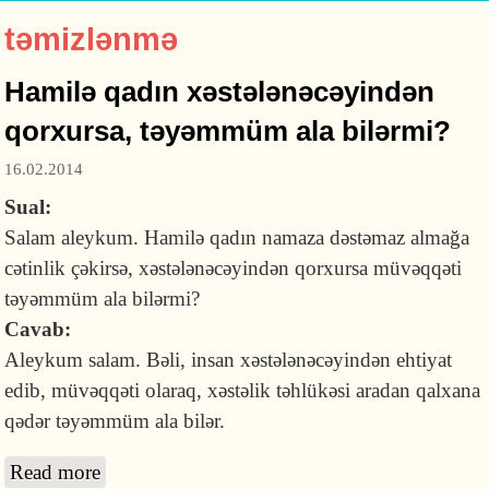
təmizlənmə
Hamilə qadın xəstələnəcəyindən
qorxursa, təyəmmüm ala bilərmi?
16.02.2014
Sual:
Salam aleykum. Hamilə qadın namaza dəstəmaz almağa
cətinlik çəkirsə, xəstələnəcəyindən qorxursa müvəqqəti
təyəmmüm ala bilərmi?
Cavab:
Aleykum salam. Bəli, insan xəstələnəcəyindən ehtiyat
edib, müvəqqəti olaraq, xəstəlik təhlükəsi aradan qalxana
qədər təyəmmüm ala bilər.
Read more
about Hamilə qadın xəstələnəcəyindən