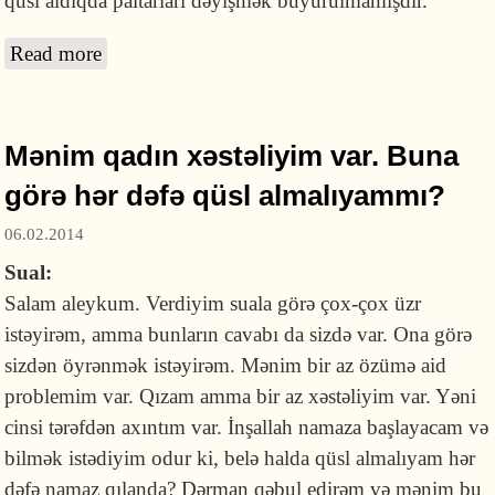
qüsl aldıqda paltarları dəyişmək buyurulmamışdır.
Read more
about Heyz qüslundan sonra paltarları
dəyişmək lazımdır?
Mənim qadın xəstəliyim var. Buna
görə hər dəfə qüsl almalıyammı?
06.02.2014
Sual:
Salam aleykum. Verdiyim suala görə çox-çox üzr
istəyirəm, amma bunların cavabı da sizdə var. Ona görə
sizdən öyrənmək istəyirəm. Mənim bir az özümə aid
problemim var. Qızam amma bir az xəstəliyim var. Yəni
cinsi tərəfdən axıntım var. İnşallah namaza başlayacam və
bilmək istədiyim odur ki, belə halda qüsl almalıyam hər
dəfə namaz qılanda? Dərman qəbul edirəm və mənim bu