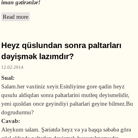
iman gətirənlər!
Read more
about Qüsl necə alınır və onu pozan amillər
hansılardır?
Heyz qüslundan sonra paltarları
dəyişmək lazımdır?
12.02.2014
Sual:
Salam.her vaxtiniz xeyir.Esitdiyime gore qadin heyz
qusulu aldiqdan sonra paltarlarini mutleq deyismelidir,
yeni qusldan once geyindiyi paltarlari geyine bilmez.Bu
dogrudurmu?
Cavab:
Aleykum salam. Şəriətdə heyz və ya başqa səbəbə görə