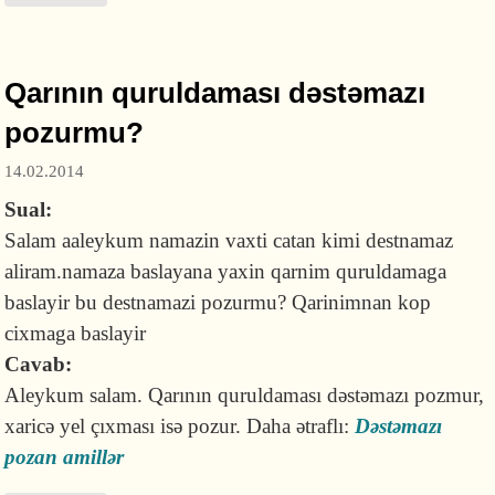
Qarının quruldaması dəstəmazı
pozurmu?
14.02.2014
Sual:
Salam aaleykum namazin vaxti catan kimi destnamaz
aliram.namaza baslayana yaxin qarnim quruldamaga
baslayir bu destnamazi pozurmu? Qarinimnan kop
cixmaga baslayir
Cavab:
Aleykum salam. Qarının quruldaması dəstəmazı pozmur,
xaricə yel çıxması isə pozur. Daha ətraflı:
Dəstəmazı
pozan amillər