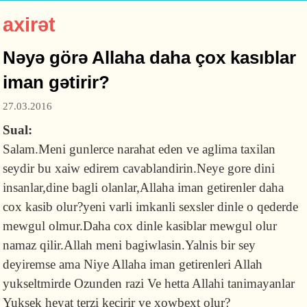
axirət
Nəyə görə Allaha daha çox kasıblar
iman gətirir?
27.03.2016
Sual:
Salam.Meni gunlerce narahat eden ve aglima taxilan
seydir bu xaiw edirem cavablandirin.Neye gore dini
insanlar,dine bagli olanlar,Allaha iman getirenler daha
cox kasib olur?yeni varli imkanli sexsler dinle o qederde
mewgul olmur.Daha cox dinle kasiblar mewgul olur
namaz qilir.Allah meni bagiwlasin.Yalnis bir sey
deyiremse ama Niye Allaha iman getirenleri Allah
yukseltmirde Ozunden razi Ve hetta Allahi tanimayanlar
Yuksek heyat terzi kecirir ve xowbext olur?