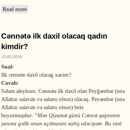
Read more
about Məcburi olaraq halallıq vermək halallıq
sayılırmı?
Cənnətə ilk daxil olacaq qadın
kimdir?
13.03.2016
Sual:
Ilk cennete daxil olacag xanim?
Cavab:
Salam aleykum. Cənnətə ilk daxil olan Peyğəmbər (ona
Allahın salavatı və salamı olsun) olacaq. Peyəmbər (ona
Allahın salavatı və salamı olsun) belə
buyurmuşdur:
“Mən Qiyamət günü Cənnət qapısının
yanına gəlib onun açılmasını xahiş edəcə­yəm. Bu vaxt