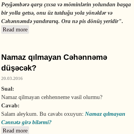
Peyğəmbərə qarşı çıxsa və möminlərin yolundan başqa
bir yolla getsə, onu üz tutduğu yola yönəldər və
Cəhənnəmdə yandırarıq. Ora nə pis dönüş yeridir".
Read more
about Cəhənnəmdə yanmaq həqiqətdirmi?
Namaz qılmayan Cəhənnəmə
düşəcək?
20.03.2016
Sual:
Namaz qilmayan cehhenneme vasil olurmu?
Cavab:
Salam aleykum. Bu cavabı oxuyun:
Namaz qılmayan
Cənnətə girə bilərmi?
Read more
about Namaz qılmayan Cəhənnəmə düşəcək?