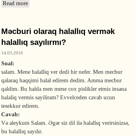
Read more
about Cənnətin ən yüksək yerinə necə nail
olaq?
Məcburi olaraq halallıq vermək
halallıq sayılırmı?
14.03.2016
Sual:
salam. Mene halalliq ver dedi bir nefer. Men mecbur
qalaraq haqqimi halal edirem dedim. Amma mecbur
qaldim. Bu halda men mene cox pislikler etmis insana
halaliq vermis sayiliram? Evvelceden cavab ucun
tesekkur edirem.
Cavab:
Və aleykum Salam. Əgər siz dil ilə halallıq verirsinizsə,
bu halallıq sayılır.