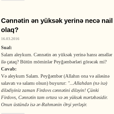
Cənnətin ən yüksək yerinə necə nail
olaq?
16.03.2016
Sual:
Salam aleykum. Cənnətin ən yüksək yerinə hansı əməllər
ilə çataq? Bütün möminlər Peyğəmbərləri görəcək mi?
Cavab:
Və aleykum Salam. Peyğəmbər (Allahın ona və ailəsinə
salavatı və salamı olsun) buyurur:
"...
Allahdan (nə isə)
dilədiyiniz zaman Fir­dovs cən­nətini diləyin! Çünki
Firdovs, Cənnətin tam ortası və ən yüksək mər­təbəsidir.
Onun üstündə isə ər-Rahmənin Ərşi yerləşir.