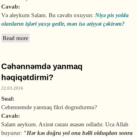
Cavab:
Və aleykum Salam. Bu cavabı oxuyun:
Niyə pis yolda
olanların işləri yaxşı gedir, mən isə əziyyət çəkirəm?
Read more
about Nəyə görə Allaha daha çox kasıblar
iman gətirir?
Cəhənnəmdə yanmaq
həqiqətdirmi?
22.03.2016
Sual:
Cehennemde yanmaq fikri dogrudurmu?
Cavab:
Salam aeykum. Axirət cəzası əsasən odladır. Uca Allah
buyurur:
"Hər kəs doğru yol ona bəlli olduqdan sonra