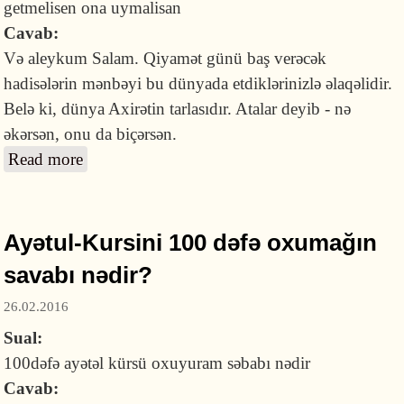
getmelisen ona uymalisan
Cavab:
Və aleykum Salam. Qiyamət günü baş verəcək
hadisələrin mənbəyi bu dünyada etdiklərinizlə əlaqəlidir.
Belə ki, dünya Axirətin tarlasıdır. Atalar deyib - nə
əkərsən, onu da biçərsən.
Read more
about Nəyə görə məzhəblə getmək düzgün
deyildir?
Ayətul-Kursini 100 dəfə oxumağın
savabı nədir?
26.02.2016
Sual:
100dəfə ayətəl kürsü oxuyuram səbabı nədir
Cavab: