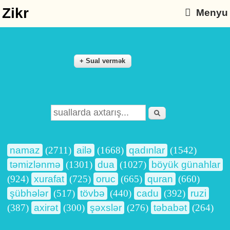
Zikr
Menyu
Axtarış
Search form
namaz
(2711)
ailə
(1668)
qadınlar
(1542)
təmizlənmə
(1301)
dua
(1027)
böyük günahlar
(924)
xurafat
(725)
oruc
(665)
quran
(660)
şübhələr
(517)
tövbə
(440)
cadu
(392)
ruzi
(387)
axirət
(300)
şəxslər
(276)
təbabət
(264)