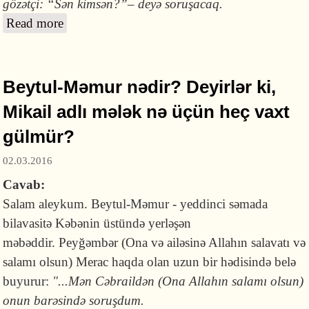
gözətçi: “Sən kimsən?”– deyə soruşacaq.
Read more
about Cənnətə ilk daxil olacaq qadın kimdir?
Beytul-Məmur nədir? Deyirlər ki,
Mikail adlı mələk nə üçün heç vaxt
gülmür?
02.03.2016
Cavab:
Salam aleykum. Beytul-Məmur - yeddinci səmada
bilavasitə Kəbənin üstündə yerləşən
məbəddir. Peyğəmbər (Ona və ailəsinə Allahın salavatı və
salamı olsun) Merac haqda olan uzun bir hədisində belə
buyurur:
"...Mən Cəbraildən (Ona Allahın salamı olsun)
onun barəsində soruşdum.