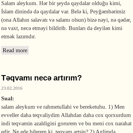
Salam aleykum. Hər bir şeydə qaydalar olduğu kimi,
İslam dinində də qaydalar var. Belə ki, Peyğəmbərimiz
(ona Allahın salavatı və salamı olsun) bizə nəyi, nə qədər,
nə vaxt, necə etməyi bildirib. Bunları da deyilən kimi
etmək lazımdır.
Read more
about Ayətul-Kursini 100 dəfə oxumağın
savabı nədir?
Təqvamı necə artırım?
23.02.2016
Sual:
salam aleykum ve rahmetullahi ve bereketuhu. 1) Men
evveller daha teqvaliydim Allahdan daha cox qorxurdum
indi teqvamin azaldigini gorurem ve bu meni cox narahat
edir. Ne ede bilerem ki, teqvam artsin? 2) Aglimda ,