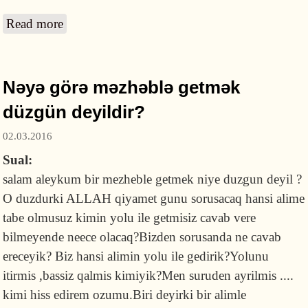
Read more
about Beytul-Məmur nədir? Deyirlər ki,
Mikail adlı mələk nə üçün heç vaxt gülmür?
Nəyə görə məzhəblə getmək
düzgün deyildir?
02.03.2016
Sual:
salam aleykum bir mezheble getmek niye duzgun deyil ?
O duzdurki ALLAH qiyamet gunu sorusacaq hansi alime
tabe olmusuz kimin yolu ile getmisiz cavab vere
bilmeyende neece olacaq?Bizden sorusanda ne cavab
ereceyik? Biz hansi alimin yolu ile gedirik?Yolunu
itirmis ,bassiz qalmis kimiyik?Men suruden ayrilmis ....
kimi hiss edirem ozumu.Biri deyirki bir alimle