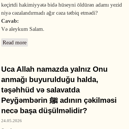
keçirtdi hakimiyyətə bidə hüseyni öldürən adamı yezid
niyə cəzalandırmadı ağır cəza tətbiq etmədi?
Cavab:
Və aleykum Salam.
Read more
about Müaviyə nə üçün Yezidi hakimiyyətə
gətirdi, Yezid nə üçün Hüseynin qatilini
cəzalabdırmadı?
Uca Allah namazda yalnız Onu
anmağı buyurulduğu halda,
təşəhhüd və salavatda
Peyğəmbərin ﷺ adının çəkilməsi
necə başa düşülməlidir?
24.05.2026