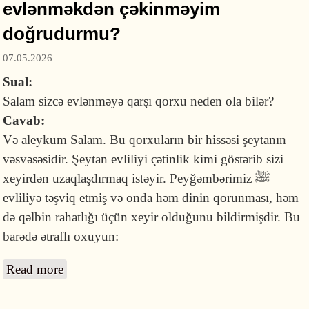
evlənməkdən çəkinməyim
doğrudurmu?
07.05.2026
Sual:
Salam sizcə evlənməyə qarşı qorxu neden ola bilər?
Cavab:
Və aleykum Salam. Bu qorxuların bir hissəsi şeytanın
vəsvəsəsidir. Şeytan evliliyi çətinlik kimi göstərib sizi
xeyirdən uzaqlaşdırmaq istəyir. Peyğəmbərimiz ﷺ
evliliyə təşviq etmiş və onda həm dinin qorunması, həm
də qəlbin rahatlığı üçün xeyir olduğunu bildirmişdir. Bu
barədə ətraflı oxuyun:
Read more
about Rahatlığımı itirmək qorxusuna görə
evlənməkdən çəkinməyim doğrudurmu?