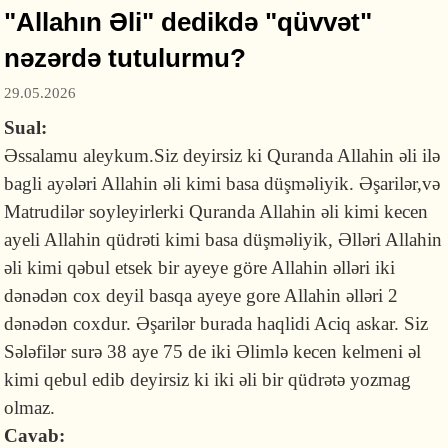
"Allahın Əli" dedikdə "qüvvət"
nəzərdə tutulurmu?
29.05.2026
Sual:
Əssalamu aleykum.Siz deyirsiz ki Quranda Allahin əli ilə
bagli ayələri Allahin əli kimi basa düşməliyik. Əşarilər,və
Matrudilər soyleyirlerki Quranda Allahin əli kimi kecen
ayeli Allahin qüdrəti kimi basa düşməliyik, Əlləri Allahin
əli kimi qəbul etsek bir ayeye göre Allahin əlləri iki
dənədən cox deyil basqa ayeye gore Allahin əlləri 2
dənədən coxdur. Əşarilər burada haqlidi Aciq askar. Siz
Sələfilər surə 38 aye 75 de iki Əlimlə kecen kelmeni əl
kimi qebul edib deyirsiz ki iki əli bir qüdrətə yozmag
olmaz.
Cavab: