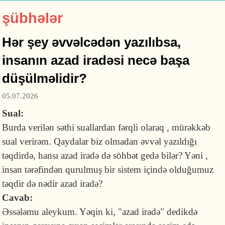
şübhələr
Hər şey əvvəlcədən yazılıbsa,
insanın azad iradəsi necə başa
düşülməlidir?
05.07.2026
Sual:
Burda verilən səthi suallardan fərqli olaraq , mürəkkəb
sual verirəm. Qaydalar biz olmadan əvvəl yazıldığı
təqdirdə, hansı azad iradə də söhbət gedə bilər? Yəni ,
insan tərəfindən qurulmuş bir sistem içində olduğumuz
təqdir də nədir azad iradə?
Cavab:
Əssələmu aleykum. Yəqin ki, "azad iradə" dedikdə