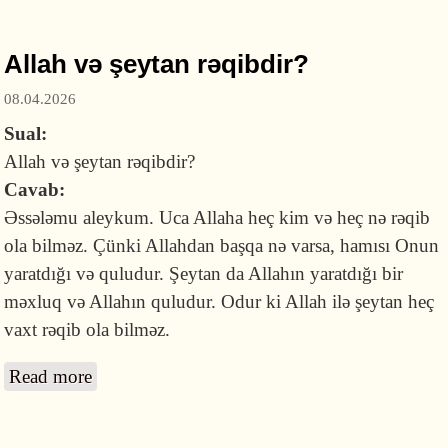
Allah və şeytan rəqibdir?
08.04.2026
Sual:
Allah və şeytan rəqibdir?
Cavab:
Əssələmu aleykum. Uca Allaha heç kim və heç nə rəqib
ola bilməz. Çünki Allahdan başqa nə varsa, hamısı Onun
yaratdığı və quludur. Şeytan da Allahın yaratdığı bir
məxluq və Allahın quludur. Odur ki Allah ilə şeytan heç
vaxt rəqib ola bilməz.
Read more
about Allah və şeytan rəqibdir?