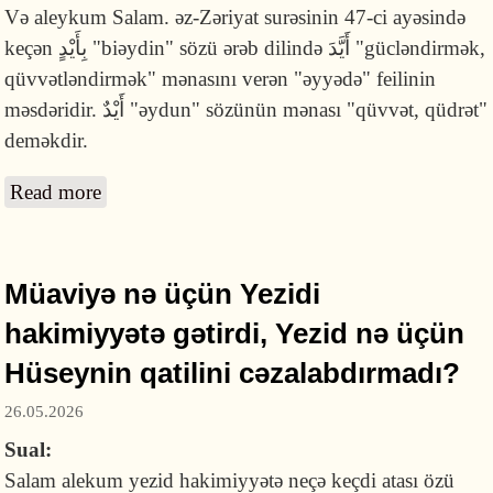
Və aleykum Salam. əz-Zəriyat surəsinin 47-ci ayəsində
keçən بِأَيْدٍ "biəydin" sözü ərəb dilində أَيَّدَ "gücləndirmək,
qüvvətləndirmək" mənasını verən "əyyədə" feilinin
məsdəridir. أَيْدٌ "əydun" sözünün mənası "qüvvət, qüdrət"
deməkdir.
Read more
about "Allahın Əli" dedikdə "qüvvət" nəzərdə
tutulurmu?
Müaviyə nə üçün Yezidi
hakimiyyətə gətirdi, Yezid nə üçün
Hüseynin qatilini cəzalabdırmadı?
26.05.2026
Sual:
Salam alekum yezid hakimiyyətə neçə keçdi atası özü