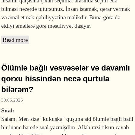
insanın qarşısına çıxan seçimlər arasında seçim edə
bilməsi nəzərdə tutursunuz. İnsan istəmək, qərar vermək
və əməl etmək qabiliyyətinə malikdir. Buna görə də
etdiyi əməllərə görə məsuliyyət daşıyır.
Read more
about Hər şey əvvəlcədən yazılıbsa, insanın
azad iradəsi necə başa düşülməlidir?
Ölümlə bağlı vəsvəsələr və davamlı
qorxu hissindən necə qurtula
bilərəm?
30.06.2026
Sual:
Salam. Men size "kukuşka" quşuna aid ölumle bagli batil
bir inanc barede sual yazmişdim. Allah razi olsun cavab