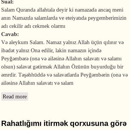
Sual:
Salam Quranda allahtala deyir ki namazada ancaq meni
anın Namazda salamlarda ve eteiyatıda peygemberimizin
adı cekilir adı cekmek olarmı
Cavab:
Və aleykum Salam. Namaz yalnız Allah üçün qılınır və
ibadət yalnız Ona edilir, lakin namazın içində
Peyğəmbərə (ona və ailəsinə Allahın salavatı və salamı
olsun) salavat gətirmək Allahın Özünün buyurduğu bir
əmrdir. Təşəhhüddə və salavatlarda Peyğəmbərin (ona və
ailəsinə Allahın salavatı və salam
Read more
about Uca Allah namazda yalnız Onu anmağı
buyurulduğu halda, təşəhhüd və salavatda
Peyğəmbərin ﷺ adının çəkilməsi necə başa
düşülməlidir?
Rahatlığımı itirmək qorxusuna görə