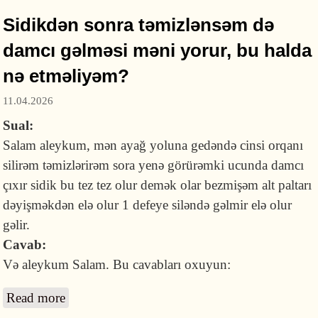
Sidikdən sonra təmizlənsəm də
damcı gəlməsi məni yorur, bu halda
nə etməliyəm?
11.04.2026
Sual:
Salam aleykum, mən ayağ yoluna gedəndə cinsi orqanı
silirəm təmizlərirəm sora yenə görürəmki ucunda damcı
çıxır sidik bu tez tez olur demək olar bezmişəm alt paltarı
dəyişməkdən elə olur 1 defeye siləndə gəlmir elə olur
gəlir.
Cavab:
Və aleykum Salam. Bu cavabları oxuyun:
Read more
about Sidikdən sonra təmizlənsəm də damcı
gəlməsi məni yorur, bu halda nə etməliyəm?