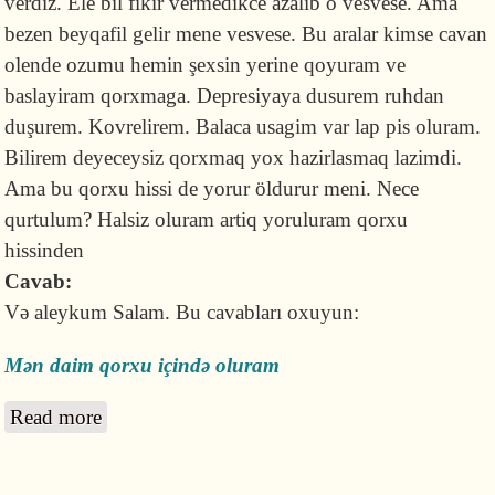
verdiz. Ele bil fikir vermedikce azalib o vesvese. Ama
bezen beyqafil gelir mene vesvese. Bu aralar kimse cavan
olende ozumu hemin şexsin yerine qoyuram ve
baslayiram qorxmaga. Depresiyaya dusurem ruhdan
duşurem. Kovrelirem. Balaca usagim var lap pis oluram.
Bilirem deyeceysiz qorxmaq yox hazirlasmaq lazimdi.
Ama bu qorxu hissi de yorur öldurur meni. Nece
qurtulum? Halsiz oluram artiq yoruluram qorxu
hissinden
Cavab:
Və aleykum Salam. Bu cavabları oxuyun:
Mən daim qorxu içində oluram
Read more
about Ölümlə bağlı vəsvəsələr və davamlı
qorxu hissindən necə qurtula bilərəm?