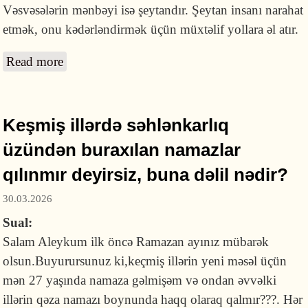
Vəsvəsələrin mənbəyi isə şeytandır. Şeytan insanı narahat
etmək, onu kədərləndirmək üçün müxtəlif yollara əl atır.
Read more
about Qəlb narahatlığına İslami yanaşma necə
olmalıdır?
Keşmiş illərdə səhlənkarlıq
üzündən buraxılan namazlar
qılınmır deyirsiz, buna dəlil nədir?
30.03.2026
Sual:
Salam Aleykum ilk öncə Ramazan ayınız mübarək
olsun.Buyurursunuz ki,keçmiş illərin yeni məsəl üçün
mən 27 yaşında namaza gəlmişəm və ondan əvvəlki
illərin qəza namazı boynunda haqq olaraq qalmır???. Hər