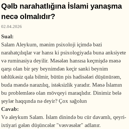
Qəlb narahatlığına İslami yanaşma
necə olmalıdır?
02.04.2026
Sual:
Salam Aleykum, mənim psixoloji içimdə bəzi
narahatçılıqlar var hansı ki psixologiyada buna anksiyete
və ruminasiya deyilir. Məsələn hansısa keçmişdə mənə
qarşı olan bir şey beynimdən keçir sanki beynim
təhlükəsiz qala bilmir, bütün pis hadisələri düşünürəm,
buda məndə narazılıq, istəksizlik yaradır. Mənə İslamın
bu problemlərə olan mövqeyi maraqlıdır. Dinimiz belə
şeylər haqqında nə deyir? Çox sağolun
Cavab:
Və aleykum Salam. İslam dinində bu cür davamlı, qeyri-
ixtiyari gələn düşüncələr "vəsvəsələr" adlanır.