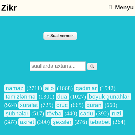
Zikr
Menyu
Axtarış
Search form
namaz
(2711)
ailə
(1668)
qadınlar
(1542)
təmizlənmə
(1301)
dua
(1027)
böyük günahlar
(924)
xurafat
(725)
oruc
(665)
quran
(660)
şübhələr
(517)
tövbə
(440)
cadu
(392)
ruzi
(387)
axirət
(300)
şəxslər
(276)
təbabət
(264)