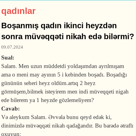
qadınlar
Boşanmış qadın ikinci heyzdən
sonra müvəqqəti nikah edə bilərmi?
09.07.2024
Sual:
Salam. Men uzun müddetdi yoldaşımdan ayrılmışam
ama o meni may ayının 5 i kebinden boşadı. Boşadığı
gününün seheri heyz oldüm.artıq 2 heyz
görmüşem,bilmek isteyirem men indi müveqqeti nigah
ede bilerem ya 1 heyzde gözlemeliyem?
Cavab:
Və aleykum Salam. Əvvəla bunu qeyd edək ki,
dinimizdə müvəqqəti nikah qadağandır. Bu barədə ətraflı
oxuyun: