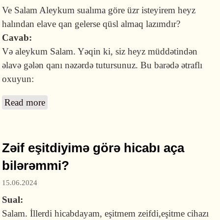
Ve Salam Aleykum sualıma göre üzr isteyirem heyz
halından elave qan gelerse qüsl almaq lazımdır?
Cavab:
Və aleykum Salam. Yəqin ki, siz heyz müddətindən
əlavə gələn qanı nəzərdə tutursunuz. Bu barədə ətraflı
oxuyun:
Read more
about Heyzdən sonra gələn qan qüslü
pozurmu?
Zəif eşitdiyimə görə hicabı aça
bilərəmmi?
15.06.2024
Sual:
Salam. İllerdi hicabdayam, eşitmem zeifdi,eşitme cihazı