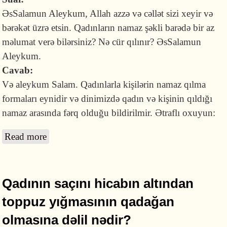
ƏsSalamun Aleykum, Allah azzə və cəllət sizi xeyir və
bərəkət üzrə etsin. Qadınların namaz şəkli barədə bir az
məlumat verə bilərsiniz? Nə cür qılınır? ƏsSalamun
Aleykum.
Cavab:
Və aleykum Salam. Qadınlarla kişilərin namaz qılma
formaları eynidir və dinimizdə qadın və kişinin qıldığı
namaz arasında fərq olduğu bildirilmir. Ətraflı oxuyun:
Read more
about Qadınların namaz qılma forması barədə
məlumat verə bilərsiz?
Qadının saçını hicabın altından
toppuz yığmasının qadağan
olmasına dəlil nədir?