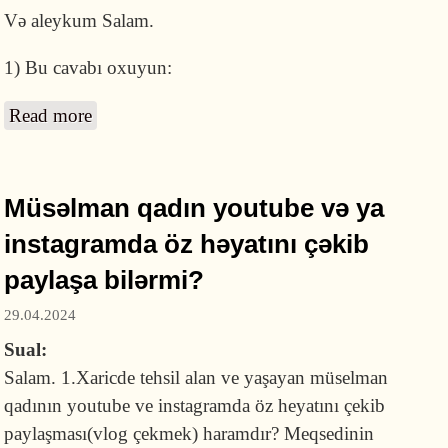
Və aleykum Salam.
1) Bu cavabı oxuyun:
Read more
about Namazın vaxtı çıxmamış heyzdən
təmizlənən bu namazı qılmalıdırmı?
Müsəlman qadın youtube və ya
instagramda öz həyatını çəkib
paylaşa bilərmi?
29.04.2024
Sual:
Salam. 1.Xaricde tehsil alan ve yaşayan müselman
qadının youtube ve instagramda öz heyatını çekib
paylaşması(vlog çekmek) haramdır? Meqsedinin