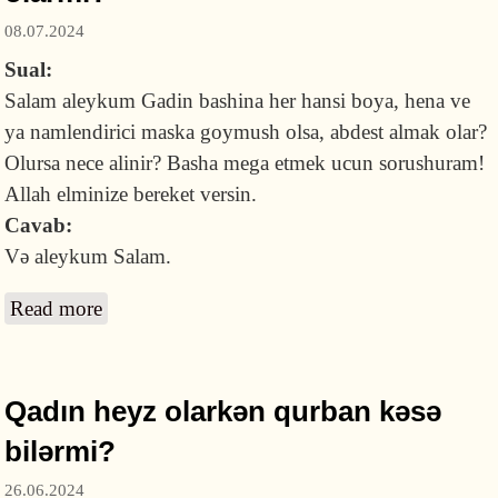
08.07.2024
Sual:
Salam aleykum Gadin bashina her hansi boya, hena ve
ya namlendirici maska goymush olsa, abdest almak olar?
Olursa nece alinir? Basha mega etmek ucun sorushuram!
Allah elminize bereket versin.
Cavab:
Və aleykum Salam.
Read more
about Saçda boya, xına və ya nəm maddə
olarkən onun üzərinə məsh çəkmək olarmı?
Qadın heyz olarkən qurban kəsə
bilərmi?
26.06.2024