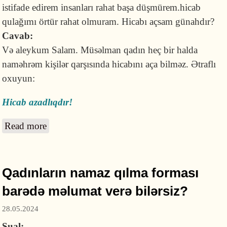
istifade edirem insanları rahat başa düşmürem.hicab
qulağımı örtür rahat olmuram. Hicabı açsam günahdır?
Cavab:
Və aleykum Salam. Müsəlman qadın heç bir halda
naməhrəm kişilər qarşısında hicabını aça bilməz. Ətraflı
oxuyun:
Hicab azadlıqdır!
Read more
about Zəif eşitdiyimə görə hicabı aça
bilərəmmi?
Qadınların namaz qılma forması
barədə məlumat verə bilərsiz?
28.05.2024
Sual: