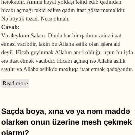
hərəkətdir. Amma həyat yoldaşı təkid edib qadından
hicabı açmağı təkid edirsə qadın itaət göstərməməlidir.
Nə böyük təzad. Necə olmalı.
Cavab:
Və aleykum Salam. Dində hər bir qadının ərinə itaət
etməsi vacibdir, lakin bu Allaha asilik olan işlərə aid
deyil. Hicab geyinmək Allahın əmri olduğu üçün bu işdə
ərə itaət etmək vacibdir. Hicabı açmaq isə Allaha asilik
sayılır və Allaha asilikdə məxluqa itaət etmək qadağandır.
Read more
about Nə üçün qadın hicab geyinməkdə ərinə
itaət etməli, hicabı açmaqda isə itaət
etməməlidir?
Saçda boya, xına və ya nəm maddə
olarkən onun üzərinə məsh çəkmək
olarmı?