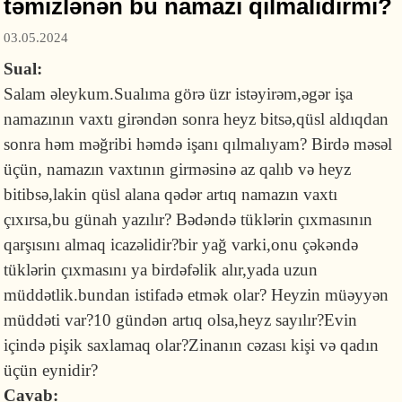
təmizlənən bu namazı qılmalıdırmı?
03.05.2024
Sual:
Salam əleykum.Sualıma görə üzr istəyirəm,əgər işa
namazının vaxtı girəndən sonra heyz bitsə,qüsl aldıqdan
sonra həm məğribi həmdə işanı qılmalıyam? Birdə məsəl
üçün, namazın vaxtının girməsinə az qalıb və heyz
bitibsə,lakin qüsl alana qədər artıq namazın vaxtı
çıxırsa,bu günah yazılır? Bədəndə tüklərin çıxmasının
qarşısını almaq icazəlidir?bir yağ varki,onu çəkəndə
tüklərin çıxmasını ya birdəfəlik alır,yada uzun
müddətlik.bundan istifadə etmək olar? Heyzin müəyyən
müddəti var?10 gündən artıq olsa,heyz sayılır?Evin
içində pişik saxlamaq olar?Zinanın cəzası kişi və qadın
üçün eynidir?
Cavab: