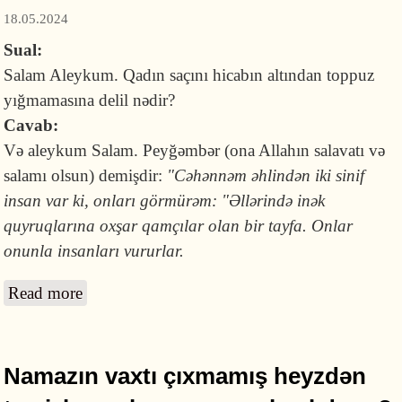
18.05.2024
Sual:
Salam Aleykum. Qadın saçını hicabın altından toppuz
yığmamasına delil nədir?
Cavab:
Və aleykum Salam. Peyğəmbər (ona Allahın salavatı və
salamı olsun) demişdir:
"Cəhənnəm əhlindən iki sinif
insan var ki, onları görmürəm: "Əllərində inək
quyruqlarına oxşar qamçılar olan bir tayfa. Onlar
onunla insanları vururlar.
Read more
about Qadının saçını hicabın altından toppuz
yığmasının qadağan olmasına dəlil nədir?
Namazın vaxtı çıxmamış heyzdən