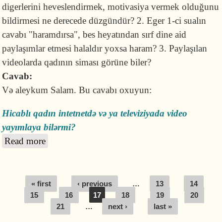
digerlerini heveslendirmek, motivasiya vermek olduğunu
bildirmesi ne derecede düzgündür? 2. Eger 1-ci sualın
cavabı "haramdırsa", bes heyatından sırf dine aid
paylaşımlar etmesi halaldır yoxsa haram? 3. Paylaşılan
videolarda qadının siması görüne biler?
Cavab:
Və aleykum Salam. Bu cavabı oxuyun:
Hicablı qadın intetnetdə və ya televiziyada video
yayımlaya bilərmi?
Read more
about Müsəlman qadın youtube və ya
instagramda öz həyatını çəkib paylaşa bilərmi?
Pages
« first
‹ previous
…
13
14
15
16
17
18
19
20
21
…
next ›
last »