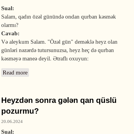
Sual:
Salam, qadın özəl günündə ondan qurban kəsmək
olarmı?
Cavab:
Və aleykum Salam. "Özəl gün" deməklə heyz olan
günləri nəzərdə tutursunuzsa, heyz heç də qurban
kəsməyə maneə deyil. Ətraflı oxuyun:
Read more
about Qadın heyz olarkən qurban kəsə
bilərmi?
Heyzdən sonra gələn qan qüslü
pozurmu?
20.06.2024
Sual: