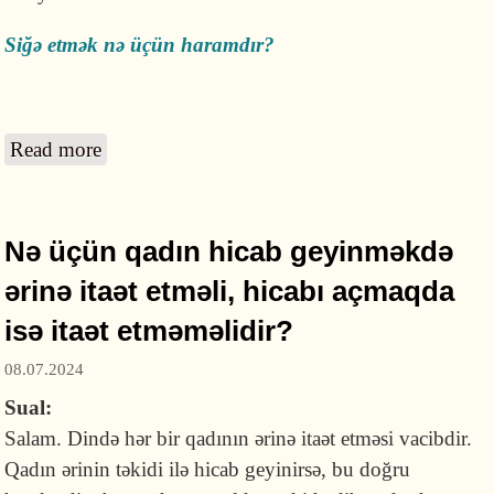
Siğə etmək nə üçün haramdır?
Read more
about Boşanmış qadın ikinci heyzdən sonra
müvəqqəti nikah edə bilərmi?
Nə üçün qadın hicab geyinməkdə
ərinə itaət etməli, hicabı açmaqda
isə itaət etməməlidir?
08.07.2024
Sual:
Salam. Dində hər bir qadının ərinə itaət etməsi vacibdir.
Qadın ərinin təkidi ilə hicab geyinirsə, bu doğru