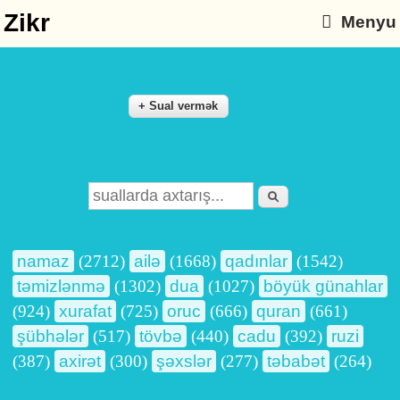
Zikr
Menyu
Axtarış
Search form
namaz
(2712)
ailə
(1668)
qadınlar
(1542)
təmizlənmə
(1302)
dua
(1027)
böyük günahlar
(924)
xurafat
(725)
oruc
(666)
quran
(661)
şübhələr
(517)
tövbə
(440)
cadu
(392)
ruzi
(387)
axirət
(300)
şəxslər
(277)
təbabət
(264)