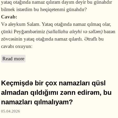
yataq otağında namaz qılıram dayım deyir bu günahdır
bilmek istərdim bu heqiqetenmi günahdır?
Cavab:
Və aleykum Salam. Yataq otağında namaz qılmaq olar,
çünki Peyğəmbərimiz
(sallallahu aleyhi və səlləm)
bəzən
zövcəsinin yataq otağında namaz qılardı. Ətraflı bu
cavabı oxuyun:
Read more
about Yataq otağında namaz qılmaq
günahdırmı?
Keçmişdə bir çox namazları qüsl
almadan qıldığımı zənn edirəm, bu
namazları qılmalıyam?
05.04.2026