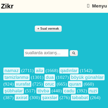
Zikr
Menyu
Axtarış
Search form
namaz
(2711)
ailə
(1668)
qadınlar
(1542)
təmizlənmə
(1301)
dua
(1027)
böyük günahlar
(924)
xurafat
(725)
oruc
(665)
quran
(660)
şübhələr
(517)
tövbə
(440)
cadu
(392)
ruzi
(387)
axirət
(300)
şəxslər
(276)
təbabət
(264)