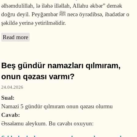
əlhəmdulillah, lə iləhə illəllah, Allahu əkbər” demək
doğru deyil. Peyğəmbər ﷺ necə öyrədibsə, ibadətlər o
şəkildə yerinə yetirilməlidir.
Read more
about İqamə yerinə zikr demək və niyyət
əvəzinə "əs-salatu" demək olarmı?
Beş gündür namazları qılmıram,
onun qəzası varmı?
24.04.2026
Sual:
Namazi 5 gündür qılmıram onun qəzası olurmu
Cavab:
Əssələmu aleykum. Bu cavabı oxuyun: