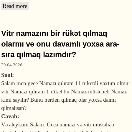
Read more
about Duş qəbul etdikdən sonra namaz
qılmaq üçün dəstəmaz almaq lazımdırmı?
Vitr namazını bir rükət qılmaq
olarmı və onu davamlı yoxsa ara-
sıra qılmaq lazımdır?
29.04.2026
Sual:
Salam men gece Namazı qılıram 11 rüketdi vaxtım olmur
vitr Namazı qılıram 1 rüket bu Namaz müsteheb Namaz
kimi sayılır? Bunu herden qılmaq olar yoxsa daimi
qılmalısan?
Cavab:
Və aleykum Salam. Gecə namazı və vitr müstəhəb