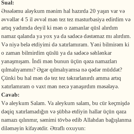
Sual:
Əssələmu aləykum mənim hal hazırda 20 yaşın var və
əvvəllər 4 5 il əvvəl mən tez tez masturbasiya edirdim və
artıq yadımda deyil ki mən o zamanlar qüsl alırdım
namaz qalanda ya yox ya da sadəcə dəstəmaz mı alırdım.
Və niyə belə etdiyimi də xatırlamıram. Yəni bilmirəm ki
o zaman bilmirdim qüslü ya da sadəcə səhlənkar
yanaşmışam. İndi mən bunun üçün qəza namazları
qılmalıyammı? Əgər qılmalıyamsa nə qədər müddət?
Çünki bu hal mən də tez tez təkrarlanırdı amma artıq
xatırlamıram o vaxt mən necə yanaşırdım məsələyə.
Cavab:
Və aleykum Salam. Va aleykum salam, bu cür keçmişdə
dəqiq xatırlamadığın və şübhə etdiyin hallar üçün qəza
namazı qılınmır, səmimi tövbə edib Allahdan bağışlanma
diləməyin kifayətdir. Ətraflı oxuyun: