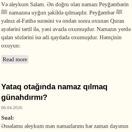
Və aleykum Salam. Ən doğru olan namazı Peyğəmbərin
ﷺ namazına uyğun şəkildə qılmaqdır. Peyğəmbər ﷺ
yalnız əl-Fatihə surəsini və ondan sonra oxunan Quran
ayələrini tərtil ilə, yəni avazla oxumuşdur. Namazın yerdə
qalan sözlərini isə adi qaydada oxumuşdur. Həmçinin
oxuyun:
Read more
about Namazda əl-Fatihə surəsini və digər
zikrləri ayə üslubunda oxumaq doğrudurmu?
Yataq otağında namaz qılmaq
günahdırmı?
06.04.2026
Sual:
Əssəlamu əleykum mən namazlarımı hər zaman dayımın