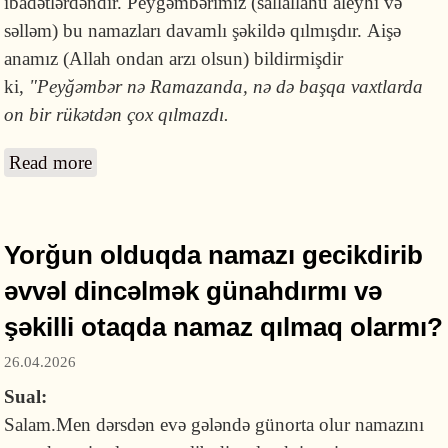
ibadətlərdəndir. Peyğəmbərimiz (sallallahu aleyhi və
səlləm) bu namazları davamlı şəkildə qılmışdır. Aişə
anamız (Allah ondan arzı olsun) bildirmişdir
ki,
"Peyğəmbər nə Ramazanda, nə də başqa vaxtlarda
on bir rükətdən çox qılmazdı.
Read more
about Vitr namazını bir rükət qılmaq olarmı
və onu davamlı yoxsa ara-sıra qılmaq
lazımdır?
Yorğun olduqda namazı gecikdirib
əvvəl dincəlmək günahdırmı və
şəkilli otaqda namaz qılmaq olarmı?
26.04.2026
Sual:
Salam.Men dərsdən evə gələndə günorta olur namazını