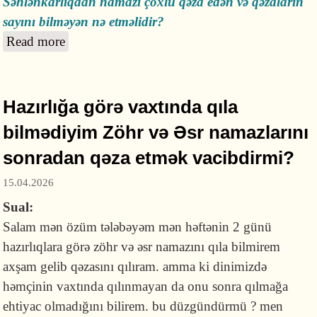
Səhlənkarlıqdan namazı çoxlu qəza edən və qəzaların
sayını bilməyən nə etməlidir?
Read more
about Beş gündür namazları qılmıram, onun
qəzası varmı?
Hazırlığa görə vaxtında qıla
bilmədiyim Zöhr və Əsr namazlarını
sonradan qəza etmək vacibdirmi?
15.04.2026
Sual:
Salam mən özüm tələbəyəm mən həftənin 2 günü
hazırlıqlara görə zöhr və əsr namazını qıla bilmirem
axşam gelib qəzasını qılıram. amma ki dinimizdə
həmçinin vaxtında qılınmayan da onu sonra qılmağa
ehtiyac olmadığını bilirem. bu düzgündürmü ? men