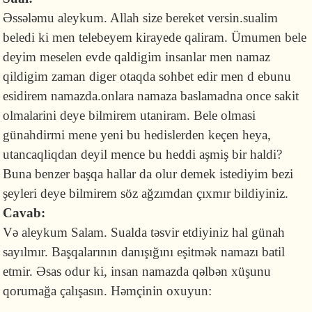
Əssələmu aleykum. Allah size bereket versin.sualim
beledi ki men telebeyem kirayede qaliram. Ümumen bele
deyim meselen evde qaldigim insanlar men namaz
qildigim zaman diger otaqda sohbet edir men d ebunu
esidirem namazda.onlara namaza baslamadna once sakit
olmalarini deye bilmirem utaniram. Bele olmasi
günahdirmi mene yeni bu hedislerden keçen heya,
utancaqliqdan deyil mence bu heddi aşmiş bir haldi?
Buna benzer başqa hallar da olur demek istediyim bezi
şeyleri deye bilmirem söz ağzımdan çıxmır bildiyiniz.
Cavab:
Və aleykum Salam. Sualda təsvir etdiyiniz hal günah
sayılmır. Başqalarının danışığını eşitmək namazı batil
etmir. Əsas odur ki, insan namazda qəlbən xüşunu
qorumağa çalışasın. Həmçinin oxuyun: