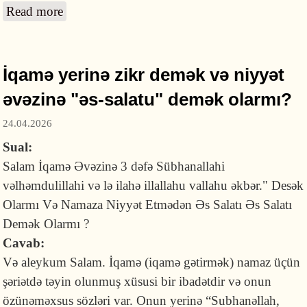
Read more
about Namazda diqqəti pozan danışıqlar
eşitmək namazı pozurmu?
İqamə yerinə zikr demək və niyyət
əvəzinə "əs-salatu" demək olarmı?
24.04.2026
Sual:
Salam İqamə Əvəzinə 3 dəfə Sübhanallahi
vəlhəmdulillahi və lə ilahə illallahu vallahu əkbər." Desək
Olarmı Və Namaza Niyyət Etmədən Əs Salatı Əs Salatı
Demək Olarmı ?
Cavab:
Və aleykum Salam. İqamə (iqamə gətirmək) namaz üçün
şəriətdə təyin olunmuş xüsusi bir ibadətdir və onun
özünəməxsus sözləri var. Onun yerinə “Subhanəllah,