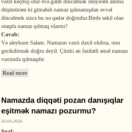
vaxtı keçmiş olur evə gəlib dincəlmək istəyirəm amma
düşünürəm ki günahdı namaz qılmamışdan əvvəl
dincəlmek sizcə bu nə qədər doğrudur.Birde sekil olan
otaqda namaz qılmaq olarmı?
Cavab:
Və aleykum Salam. Namazın vaxtı daxil olubsa, onu
gecikdirmək doğru deyil. Çünki ən fəzilətli əməl namazı
vaxtında qılmaqdır.
Read more
about Yorğun olduqda namazı gecikdirib
əvvəl dincəlmək günahdırmı və şəkilli otaqda
namaz qılmaq olarmı?
Namazda diqqəti pozan danışıqlar
eşitmək namazı pozurmu?
26.04.2026
Sual: