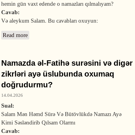
hemin gün vaxt edende o namazları qılmalıyam?
Cavab:
Və aleykum Salam. Bu cavabları oxuyun:
Read more
about Hazırlığa görə vaxtında qıla bilmədiyim
Zöhr və Əsr namazlarını sonradan qəza etmək
vacibdirmi?
Namazda əl-Fatihə surəsini və digər
zikrləri ayə üslubunda oxumaq
doğrudurmu?
14.04.2026
Sual:
Salam Mən Həmd Sürə Və Bütövlükdə Namazı Ayə
Kimi Səsləndirib Qılsam Olarmı
Cavab: