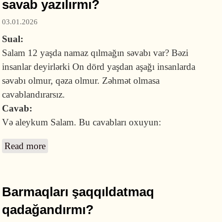
savab yazılırmı?
03.01.2026
Sual:
Salam 12 yaşda namaz qılmağın səvabı var? Bəzi
insanlar deyirlərki On dörd yaşdan aşağı insanlarda
səvabı olmur, qəza olmur. Zəhmət olmasa
cavablandırarsız.
Cavab:
Və aleykum Salam. Bu cavabları oxuyun:
Read more
about On iki yaşda namaza başlayana savab
yazılırmı?
Barmaqları şaqqıldatmaq
qadağandırmı?