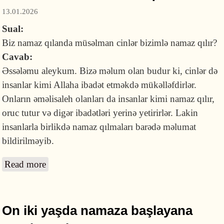
13.01.2026
Sual:
Biz namaz qılanda müsəlman cinlər bizimlə namaz qılır?
Cavab:
Əssələmu aleykum. Bizə məlum olan budur ki, cinlər də
insanlar kimi Allaha ibadət etməkdə mükəlləfdirlər.
Onların əməlisaleh olanları da insanlar kimi namaz qılır,
oruc tutur və digər ibadətləri yerinə yetirirlər. Lakin
insanlarla birlikdə namaz qılmaları barədə məlumat
bildirilməyib.
Read more
about Biz namaz qılanda cinlər və mələklər
bizimlə namaz qılırlarmı?
On iki yaşda namaza başlayana