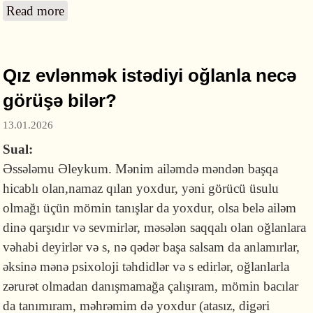
Read more
about Fərz namazlarında səcdədə azərbaycan
dilində dua etmək olarmı?
Qız evlənmək istədiyi oğlanla necə
görüşə bilər?
13.01.2026
Sual:
Əssələmu Əleykum. Mənim ailəmdə məndən başqa
hicablı olan,namaz qılan yoxdur, yəni görücü üsulu
olmağı üçün mömin tanışlar da yoxdur, olsa belə ailəm
dinə qarşıdır və sevmirlər, məsələn saqqalı olan oğlanlara
vəhabi deyirlər və s, nə qədər başa salsam da anlamırlar,
əksinə mənə psixoloji təhdidlər və s edirlər, oğlanlarla
zərurət olmadan danışmamağa çalışıram, mömin bacılar
da tanımıram, məhrəmim də yoxdur (atasız, digəri