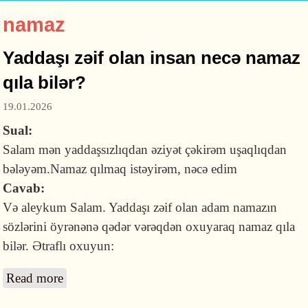
namaz
Yaddaşı zəif olan insan necə namaz
qıla bilər?
19.01.2026
Sual:
Salam mən yaddaşsızlıqdan əziyət çəkirəm uşaqlıqdan
bələyəm.Namaz qılmaq istəyirəm, nəcə edim
Cavab:
Və aleykum Salam. Yaddaşı zəif olan adam namazın
sözlərini öyrənənə qədər vərəqdən oxuyaraq namaz qıla
bilər. Ətraflı oxuyun:
Read more
about Yaddaşı zəif olan insan necə namaz qıla
bilər?