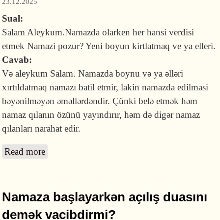
23.12.2025
Sual:
Salam Aleykum.Namazda olarken her hansi verdisi
etmek Namazi pozur? Yeni boyun kirtlatmaq ve ya elleri.
Cavab:
Və aleykum Salam. Namazda boynu və ya əlləri
xırtıldatmaq namazı batil etmir, lakin namazda edilməsi
bəyənilməyən əməllərdəndir. Çünki belə etmək həm
namaz qılanın özünü yayındırır, həm də digər namaz
qılanları narahat edir.
Read more
about Namazda boynu və ya əlləri
xırtıldatmaq namazı batil edirmi?
Namaza başlayarkən açılış duasını
demək vacibdirmi?