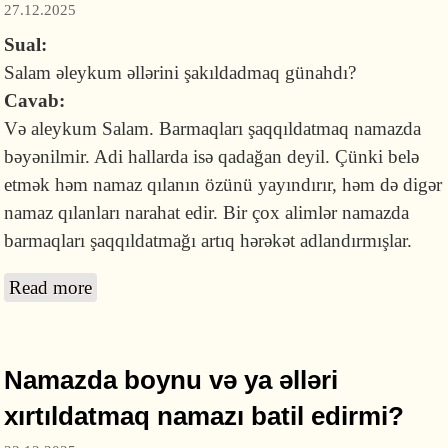
27.12.2025
Sual:
Salam əleykum əllərini şakıldadmaq günahdı?
Cavab:
Və aleykum Salam. Barmaqları şaqqıldatmaq namazda
bəyənilmir. Adi hallarda isə qadağan deyil. Çünki belə
etmək həm namaz qılanın özünü yayındırır, həm də digər
namaz qılanları narahat edir. Bir çox alimlər namazda
barmaqları şaqqıldatmağı artıq hərəkət adlandırmışlar.
Read more
about Barmaqları şaqqıldatmaq
qadağandırmı?
Namazda boynu və ya əlləri
xırtıldatmaq namazı batil edirmi?