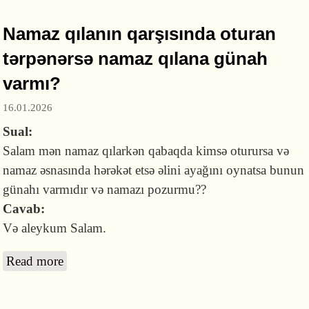
Namaz qılanın qarşısında oturan
tərpənərsə namaz qılana günah
varmı?
16.01.2026
Sual:
Salam mən namaz qılarkən qabaqda kimsə oturursa və
namaz əsnasında hərəkət etsə əlini ayağını oynatsa bunun
günahı varmıdır və namazı pozurmu??
Cavab:
Və aleykum Salam.
Read more
about Namaz qılanın qarşısında oturan
tərpənərsə namaz qılana günah varmı?