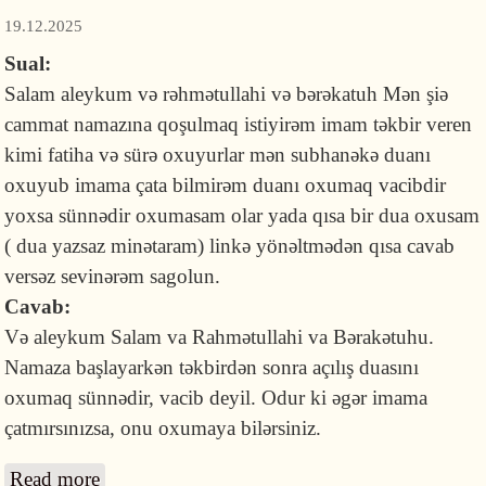
19.12.2025
Sual:
Salam aleykum və rəhmətullahi və bərəkatuh Mən şiə
cammat namazına qoşulmaq istiyirəm imam təkbir veren
kimi fatiha və sürə oxuyurlar mən subhanəkə duanı
oxuyub imama çata bilmirəm duanı oxumaq vacibdir
yoxsa sünnədir oxumasam olar yada qısa bir dua oxusam
( dua yazsaz minətaram) linkə yönəltmədən qısa cavab
versəz sevinərəm sagolun.
Cavab:
Və aleykum Salam va Rahmətullahi va Bərakətuhu.
Namaza başlayarkən təkbirdən sonra açılış duasını
oxumaq sünnədir, vacib deyil. Odur ki əgər imama
çatmırsınızsa, onu oxumaya bilərsiniz.
Read more
about Namaza başlayarkən açılış duasını