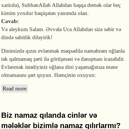
xaricdə), SubhənAllah Allahdan başqa demək olar heç
kimim yoxdur həqiqətən yanımda olan.
Cavab:
Və aleykum Salam. Əvvəla Uca Allahdan sizə səbir və
dində sabitlik diləyirik!
Dinimizdə qızın evlənmək məqsədilə naməhrəm oğlanla
tək qalmamaq şərti ilə görüşməsi və danışması icazəlidir.
Evlənmək istədiyiniz oğlana dini yaşamağınıza mane
olmamasını şərt qoyun. Həmçinin oxuyun:
Read more
about Qız evlənmək istədiyi oğlanla necə
görüşə bilər?
Biz namaz qılanda cinlər və
mələklər bizimlə namaz qılırlarmı?