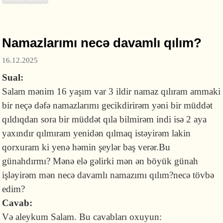
demək vacibdirmi?
Namazlarımı necə davamlı qılım?
16.12.2025
Sual:
Salam mənim 16 yaşım var 3 ildir namaz qılıram ammaki
bir neçə dəfə namazlarımı gecikdirirəm yəni bir müddət
qıldıqdan sora bir müddət qıla bilmirəm indi isə 2 aya
yaxındır qılmıram yenidən qılmaq istəyirəm lakin
qorxuram ki yenə həmin şeylər baş verər.Bu
günahdırmı? Mənə elə gəlirki mən ən böyük günah
işləyirəm mən necə davamlı namazımı qılım?necə tövbə
edim?
Cavab:
Və aleykum Salam. Bu cavabları oxuyun: