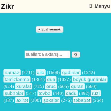
Zikr
Menyu
Axtarış
Search form
namaz
(2711)
ailə
(1668)
qadınlar
(1542)
təmizlənmə
(1301)
dua
(1027)
böyük günahlar
(924)
xurafat
(725)
oruc
(665)
quran
(660)
şübhələr
(517)
tövbə
(440)
cadu
(392)
ruzi
(387)
axirət
(300)
şəxslər
(276)
təbabət
(264)