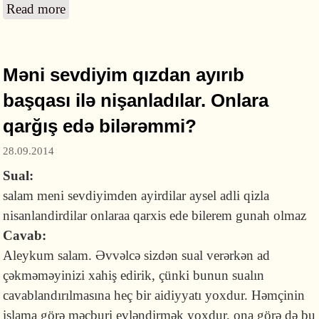
Read more
about Həyat yoldaşım ilə bacılarım arasında
problemlər yaşanır...
Məni sevdiyim qızdan ayırıb
başqası ilə nişanladılar. Onlara
qarğış edə bilərəmmi?
28.09.2014
Sual:
salam meni sevdiyimden ayirdilar aysel adli qizla
nisanlandirdilar onlaraa qarxis ede bilerem gunah olmaz
Cavab:
Aleykum salam. Əvvəlcə sizdən sual verərkən ad
çəkməməyinizi xahiş edirik, çünki bunun sualın
cavablandırılmasına heç bir aidiyyatı yoxdur. Həmçinin
islama görə məcburi evləndirmək yoxdur, ona görə də bu