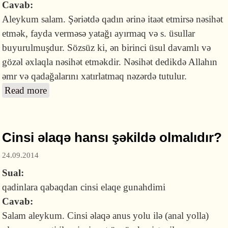
Cavab:
Aleykum salam. Şəriətdə qadın ərinə itaət etmirsə nəsihət
etmək, fayda verməsə yatağı ayırmaq və s. üsullar
buyurulmuşdur. Sözsüz ki, ən birinci üsul davamlı və
gözəl əxlaqla nəsihət etməkdir. Nəsihət dedikdə Allahın
əmr və qadağalarını xatırlatmaq nəzərdə tutulur.
Read more
about Zövcəm mənə itaət etmir və söz
qaytarır, nə edim?
Cinsi əlaqə hansı şəkildə olmalıdır?
24.09.2014
Sual:
qadinlara qabaqdan cinsi elaqe gunahdimi
Cavab:
Salam aleykum. Cinsi əlaqə anus yolu ilə (anal yolla)