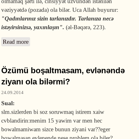
olmamaq şərti ilə, cinsiyyət üzvündən istənilən
vəziyyətdə (pozada) ola bilər. Uca Allah buyurur:
"Qadınlarınız sizin tarlanızdır. Tarlanıza necə
istəyirsinizsə, yaxınlaşın".
(əl-Bəqərə, 223).
Read more
about Cinsi əlaqə hansı şəkildə olmalıdır?
Özümü boşaltmasam, evlənəndə
ziyanı ola bilərmi?
24.09.2014
Sual:
slm.sizlerden bi soz soruwmaq istirem xaiw
cvblandirin:menim 15 yawim var men hec
bowalmamiwam sizce bunun ziyani var??eger
bowalmasan evlenende nese problem ola biler?