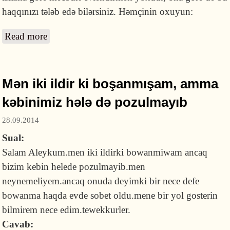
haqqınızı tələb edə bilərsiniz. Həmçinin oxuyun:
Read more
about Məni sevdiyim qızdan ayırıb başqası ilə
nişanladılar. Onlara qarğış edə bilərəmmi?
Mən iki ildir ki boşanmışam, amma
kəbinimiz hələ də pozulmayıb
28.09.2014
Sual:
Salam Aleykum.men iki ildirki bowanmiwam ancaq
bizim kebin helede pozulmayib.men
neynemeliyem.ancaq onuda deyimki bir nece defe
bowanma haqda evde sobet oldu.mene bir yol gosterin
bilmirem nece edim.tewekkurler.
Cavab: