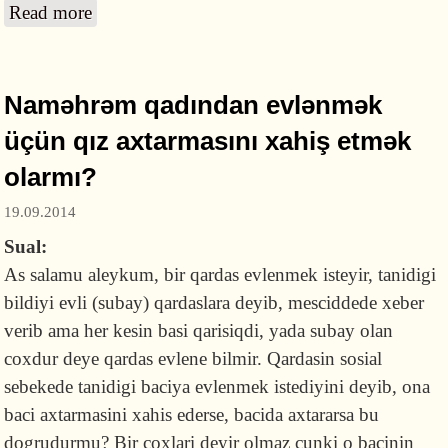
Read more
about Uşağa Munir adı qoymaq olarmı, kənarı
çatlayan qabdan su içmək və digər suallar
Naməhrəm qadından evlənmək
üçün qız axtarmasını xahiş etmək
olarmı?
19.09.2014
Sual:
As salamu aleykum, bir qardas evlenmek isteyir, tanidigi
bildiyi evli (subay) qardaslara deyib, mesciddede xeber
verib ama her kesin basi qarisiqdi, yada subay olan
coxdur deye qardas evlene bilmir. Qardasin sosial
sebekede tanidigi baciya evlenmek istediyini deyib, ona
baci axtarmasini xahis ederse, bacida axtararsa bu
dogrudurmu? Bir coxlari deyir olmaz cunki o bacinin