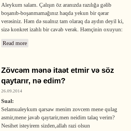
Aleykum salam. Çalışın öz aranızda razılığa gəlib
boşanıb-boşanmamağınız haqda yekun bir qərar
verəsiniz. Həm də sualnız tam olaraq da aydın deyil ki,
sizə konkret izahlı bir cavab verək. Həmçinin oxuyun:
Read more
about Mən iki ildir ki boşanmışam, amma
kəbinimiz hələ də pozulmayıb
Zövcəm mənə itaət etmir və söz
qaytarır, nə edim?
26.09.2014
Sual:
Selamualeykum qarsaw menim zovcem mene qulag
asmir,mene javab qaytarir,men neidim talaq verim?
Nesihet isteyirem sizden,allah razi olsun