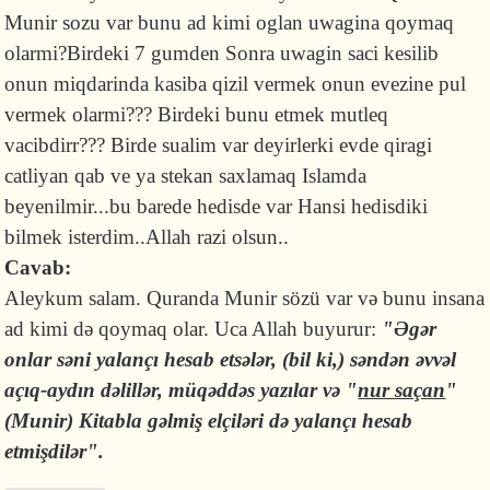
Munir sozu var bunu ad kimi oglan uwagina qoymaq
olarmi?Birdeki 7 gumden Sonra uwagin saci kesilib
onun miqdarinda kasiba qizil vermek onun evezine pul
vermek olarmi??? Birdeki bunu etmek mutleq
vacibdirr??? Birde sualim var deyirlerki evde qiragi
catliyan qab ve ya stekan saxlamaq Islamda
beyenilmir...bu barede hedisde var Hansi hedisdiki
bilmek isterdim..Allah razi olsun..
Cavab:
Aleykum salam. Quranda Munir sözü var və bunu insana
ad kimi də qoymaq olar. Uca Allah buyurur:
"Əgər
onlar səni yalançı hesab etsələr, (bil ki,) səndən əvvəl
açıq-aydın dəlillər, müqəddəs yazılar və "
nur saçan
"
(Munir) Kitabla gəlmiş elçiləri də yalançı hesab
etmişdilər".