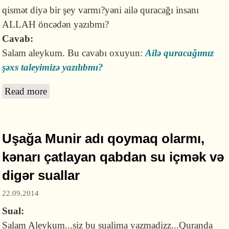
qismət diyə bir şey varmı?yəni ailə quracağı insanı
ALLAH öncədən yazıbmı?
Cavab:
Salam aleykum. Bu cavabı oxuyun:
Ailə quracağımız
şəxs taleyimizə yazılıbmı?
Read more
about Kiminlə ailə quracağımızı Allah
əvvəlcədən yazıbmı?
Uşağa Munir adı qoymaq olarmı,
kənarı çatlayan qabdan su içmək və
digər suallar
22.09.2014
Sual:
Salam Aleykum...siz bu sualima yazmadizz...Quranda