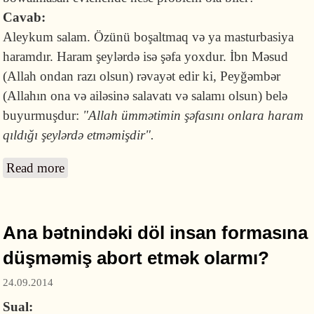
Cavab:
Aleykum salam. Özünü boşaltmaq və ya masturbasiya
haramdır. Haram şeylərdə isə şəfa yoxdur. İbn Məsud
(Allah ondan razı olsun) rəvayət edir ki, Peyğəmbər
(Allahın ona və ailəsinə salavatı və salamı olsun) belə
buyurmuşdur:
"Allah ümmətimin şəfasını onlara haram
qıldığı şeylərdə etməmişdir".
Read more
about Özümü boşaltmasam, evlənəndə ziyanı
ola bilərmi?
Ana bətnindəki döl insan formasına
düşməmiş abort etmək olarmı?
24.09.2014
Sual: