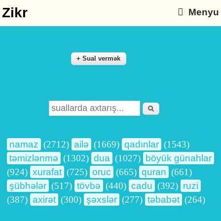
Zikr
Menyu
Axtarış
Search form
namaz
(2712)
ailə
(1669)
qadınlar
(1543)
təmizlənmə
(1302)
dua
(1027)
böyük günahlar
(924)
xurafat
(725)
oruc
(665)
quran
(661)
şübhələr
(517)
tövbə
(440)
cadu
(392)
ruzi
(387)
axirət
(300)
şəxslər
(277)
təbabət
(264)