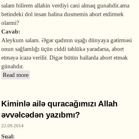
salam bilirem allahin verdiyi cani almaq gunahdir.ama
betindeki dol insan halina dusmemis abort etdirmek
olarmi?
Cavab:
Aleykum salam. Əgər qadının uşağı dünyaya gətirməsi
onun sağlamlığı üçün ciddi təhlükə yaradarsa, abort
etməyə icazə verilir. Digər bütün hallarda abort etmək
günahdır.
Read more
about Ana bətnindəki döl insan formasına
düşməmiş abort etmək olarmı?
Kiminlə ailə quracağımızı Allah
əvvəlcədən yazıbmı?
22.09.2014
Sual: