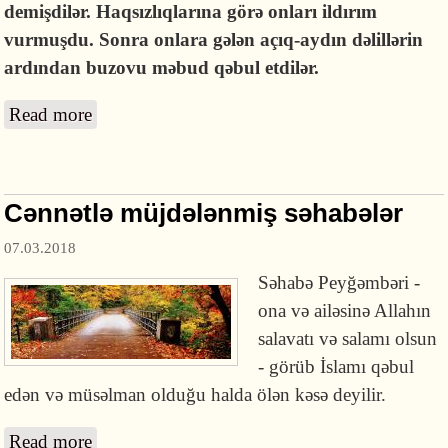
demişdilər. Haqsızlıqlarına görə onları ildırım
vurmuşdu. Sonra onlara gələn açıq-aydın dəlillərin
ardından buzovu məbud qəbul etdilər.
Read more
about İsa peyğəmbər nə öldürüldü, nə də
çarmıxa çəkildi
Cənnətlə müjdələnmiş səhabələr
07.03.2018
Səhabə Peyğəmbəri -
ona və ailəsinə Allahın
salavatı və salamı olsun
- görüb İslamı qəbul
edən və müsəlman olduğu halda ölən kəsə deyilir.
Read more
about Cənnətlə müjdələnmiş səhabələr