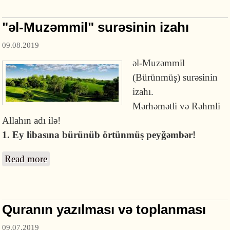
"əl-Muzəmmil" surəsinin izahı
09.08.2019
əl-Muzəmmil
(Bürünmüş) surəsinin
izahı.
Mərhəmətli və Rəhmli
Allahın adı ilə!
1. Ey libasına bürünüb örtünmüş peyğəmbər!
Read more
about "əl-Muzəmmil" surəsinin izahı
Quranın yazılması və toplanması
09.07.2019