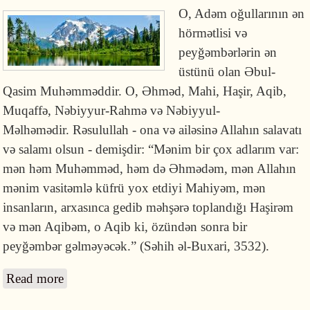
O, Adəm oğullarının ən
hörmətlisi və
peyğəmbərlərin ən
üstünü olan Əbul-
Qasim Muhəmməddir. O, Əhməd, Mahi, Haşir, Aqib,
Muqaffə, Nəbiyyur-Rahmə və Nəbiyyul-
Məlhəmədir. Rəsulullah - ona və ailəsinə Allahın salavatı
və salamı olsun - demişdir: “Mənim bir çox adlarım var:
mən həm Muhəmməd, həm də Əhmədəm, mən Allahın
mənim vasitəmlə küfrü yox etdiyi Mahiyəm, mən
insanların, arxasınca gedib məhşərə toplandığı Haşirəm
və mən Aqibəm, o Aqib ki, özündən sonra bir
peyğəmbər gəlməyəcək.” (Səhih əl-Buxari, 3532).
Read more
about Rəsulullahın əsil-nəsəbi