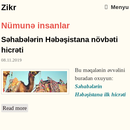
Zikr
Menyu
Nümunə insanlar
Səhabələrin Həbəşistana növbəti
hicrəti
08.11.2019
Bu məqalənin əvvəlini
buradan oxuyun:
Səhabələrin
Həbəşistana ilk hicrəti
Read more
about Səhabələrin Həbəşistana növbəti hicrəti