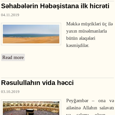
Səhabələrin Həbəşistana ilk hicrəti
04.11.2019
Məkkə
m
üşriklər
i
üç ilə
yaxın müsəlmanlarla
bütün əlaqələri
kəsmişdilər.
Read more
about Səhabələrin Həbəşistana ilk hicrəti
Rəsulullahın vida həcci
03.10.2019
Peyğəmbər – ona və
ailəsinə Allahın salavatı
və salamı olsun –