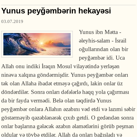
Yunus peyğəmbərin hekayəsi
03.07.2019
Yunus ibn Mətta -
əleyhis-salam - İsrail
oğullarından olan bir
peyğəmbər idi. Uca
Allah onu indiki İraqın Mosul vilayətində yerləşən
ninəva xalqına göndərmişdir. Yunus peyğəmbər onları
tək olan Allaha ibadət etməyə çağırdı, lakin onlar üz
döndərdilər. Sonra onları dəfələrlə haqq yola çağırması
da bir fayda vermədi. Belə olan təqdirdə Yunus
peyğəmbər onlara Allahın əzabını vəd etdi və lazımi səbir
göstərməyib qəzəblənərək çıxıb getdi. O gedəndən sonra
onlar başlarına gələcək əzabın əlamətlərini görüb peşman
oldular və tövbə etdilər. Allah da onları bağışladı və