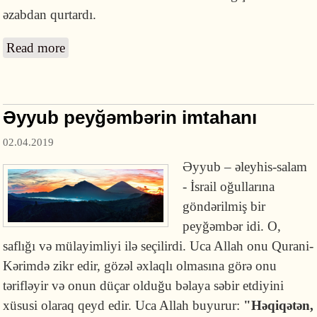
əzabdan qurtardı.
Read more
about Yunus peyğəmbərin hekayəsi
Əyyub peyğəmbərin imtahanı
02.04.2019
Əyyub – əleyhis-salam
- İsrail oğullarına
göndərilmiş bir
peyğəmbər idi. O,
saflığı və mülayimliyi ilə seçilirdi. Uca Allah onu Qurani-
Kərimdə zikr edir, gözəl əxlaqlı ​​​olmasına görə onu
tərifləyir və onun düçar olduğu bəlaya səbir etdiyini
xüsusi olaraq qeyd edir. Uca Allah buyurur:
"Həqiqətən,