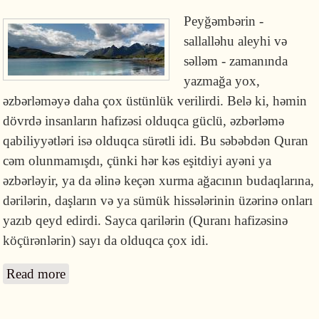
Peyğəmbərin -
sallalləhu aleyhi və
səlləm - zamanında
yazmağa yox,
əzbərləməyə daha çox üstünlük verilirdi. Belə ki, həmin
dövrdə insanların hafizəsi olduqca güclü, əzbərləmə
qabiliyyətləri isə olduqca sürətli idi. Bu səbəbdən Quran
cəm olunmamışdı, çünki hər kəs eşitdiyi ayəni ya
əzbərləyir, ya da əlinə keçən xurma ağacının budaqlarına,
dərilərin, daşların və ya sümük hissələrinin üzərinə onları
yazıb qeyd edirdi. Sayca qarilərin (Quranı hafizəsinə
köçürənlərin) sayı da olduqca çox idi.
Read more
about Quranın yazılması və toplanması