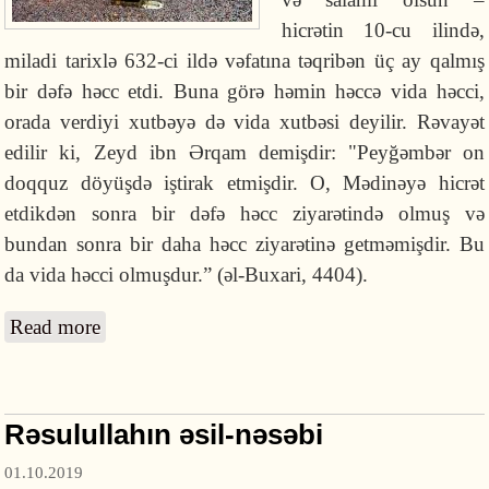
hicrətin 10-cu ilində,
miladi tarixlə 632-ci ildə vəfatına təqribən üç ay qalmış
bir dəfə həcc etdi. Buna görə həmin həccə vida həcci,
orada verdiyi xutbəyə də vida xutbəsi deyilir. Rəvayət
edilir ki,
Zeyd ibn Ərqam demişdir: "Peyğəmbər on
doqquz döyüşdə iştirak etmişdir. O, Mədinəyə hicrət
etdikdən sonra bir dəfə həcc zi­ya­rə­tin­də olmuş və
bundan sonra bir daha həcc ziyarətinə getməmişdir. Bu
da vida həcci olmuşdur.” (əl-Buxari, 4404).
Read more
about Rəsulullahın vida həcci
Rəsulullahın əsil-nəsəbi
01.10.2019