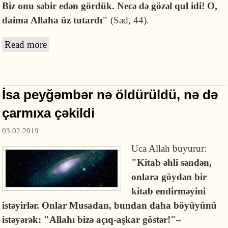
Biz onu səbir edən gördük. Necə də gözəl qul idi! O,
daima Allaha üz tutardı"
(Sad, 44).
Read more
about Əyyub peyğəmbərin imtahanı
İsa peyğəmbər nə öldürüldü, nə də
çarmıxa çəkildi
03.02.2019
Uca Allah buyurur:
"Kitab
əhli
səndən,
onlara
göydən
bir
kitab
endirməyini
istəyirlər.
Onlar
Musadan,
bundan
daha
böyüyünü
istəyərək:
"Allahı bizə açıq-aşkar göstər!"–