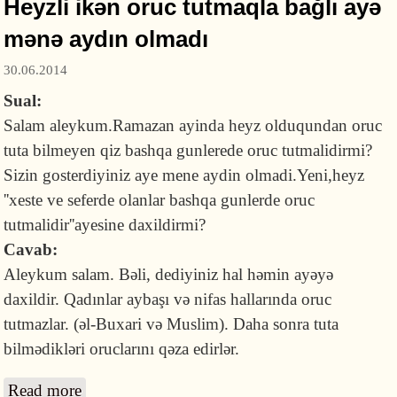
Heyzli ikən oruc tutmaqla bağlı ayə
mənə aydın olmadı
30.06.2014
Sual:
Salam aleykum.Ramazan ayinda heyz olduqundan oruc
tuta bilmeyen qiz bashqa gunlerede oruc tutmalidirmi?
Sizin gosterdiyiniz aye mene aydin olmadi.Yeni,heyz
''xeste ve seferde olanlar bashqa gunlerde oruc
tutmalidir''ayesine daxildirmi?
Cavab:
Aleykum salam. Bəli, dediyiniz hal həmin ayəyə
daxildir. Qadınlar aybaşı və nifas hallarında oruc
tutmazlar. (əl-Buxari və Muslim). Daha sonra tuta
bilmədikləri oruclarını qəza edirlər.
Read more
about Heyzli ikən oruc tutmaqla bağlı ayə