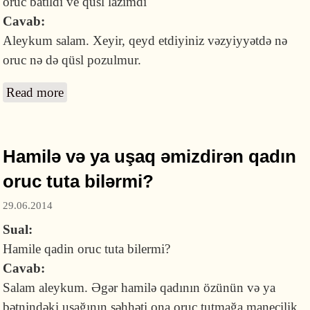
oruc batildi ve qusl lazimdi
Cavab:
Aleykum salam. Xeyir, qeyd etdiyiniz vəzyiyyətdə nə
oruc nə də qüsl pozulmur.
Read more
about Heyz qurtarandan sonra kiçik qan ləkəsi
gələrsə oruc və qüsul pozulurmu?
Hamilə və ya uşaq əmizdirən qadın
oruc tuta bilərmi?
29.06.2014
Sual:
Hamile qadin oruc tuta bilermi?
Cavab:
Salam aleykum. Əgər hamilə qadının özünün və ya
bətnindəki uşağının səhhəti ona oruc tutmağa maneçilik