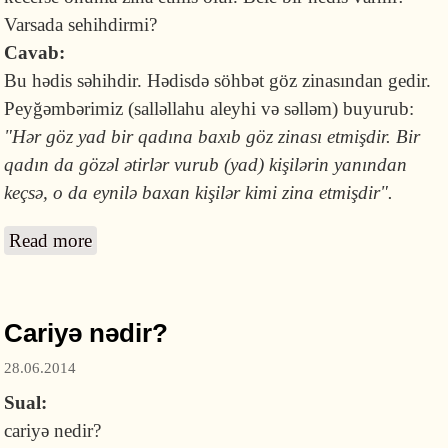
Varsada sehihdirmi?
Cavab:
Bu hədis səhihdir. Hədisdə söhbət göz zinasından gedir.
Peyğəmbərimiz (salləllahu aleyhi və səlləm) buyurub:
"Hər göz yad bir qadına baxıb göz zinası etmişdir. Bir
qadın da gözəl ətirlər vurub (yad) kişilərin yanından
keçsə, o da eynilə baxan kişilər kimi zina etmişdir".
Read more
about Qadının ətirlənib başqa kişilərin
yanından keçməsi haqqındakı hədis
səhihdirmi?
Cariyə nədir?
28.06.2014
Sual:
cariyə nedir?