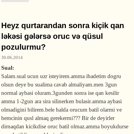
mənə aydın olmadı
Heyz qurtarandan sonra kiçik qan
ləkəsi gələrsə oruc və qüsul
pozulurmu?
30.06.2014
Sual:
Salam.sual ucun uzr isteyirem.amma ibadetim dogru
olsun deye bu sualima cavab almaliyam.men 3gun
normal aybasi oluram.3gunden sonra ise qan kesilir
amma 1-2gun ara sira silinerken bulasir.amma aybasi
olmadigini bilirem.bele halda orucum batil olarmi ve
hemcinin qusl almaq gerekermi??? Bir de deyirler
dirnaqdan kicikdise oruc batil olmaz.amma boyukdurse