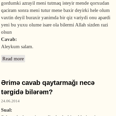
gordumki azrayil meni tutmaq isteyir mende qorxudan
qaciram sonra meni tutur mene baxir deyirki hele olum
vaxtin deyil buraxir yanimda bir qiz variydi onu apardi
yeni bu yuxu olume isare ola bilermi Allah sizden razi
olsun
Cavab:
Aleykum salam.
Read more
about Namaz qılıb hicab bağlamamaq olarmı
və yuxuda ölüm mələyini görmək haqda
Ərimə cavab qaytarmağı necə
tərgidə bilərəm?
24.06.2014
Sual: