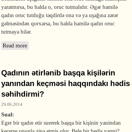
yaratmırsa, bu halda o, oruc tutmalıdır. Əgər hamilə
qadın oruc tutduğu təqdirdə ona və ya uşağına zərər
gəlməsindən qorxarsa, bu halda hamilə qadın oruc
tutmaya bilər.
Read more
about Hamilə və ya uşaq əmizdirən qadın
oruc tuta bilərmi?
Qadının ətirlənib başqa kişilərin
yanından keçməsi haqqındakı hədis
səhihdirmi?
29.06.2014
Sual:
Eger bir qadın etir surerek başqa bir kişinin yanindan
kecerse onunla zina etmis olur. Bele bir hedis varmi?