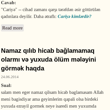
Cavab:
"Cariyə" -- cihad zamanı qarşı tərəfdən əsir götürülən
qadınlara deyilir. Daha ətraflı:
Cariyə kimlərdir?
Read more
about Cariyə nədir?
Namaz qılıb hicab bağlamamaq
olarmı və yuxuda ölüm mələyini
görmək haqda
24.06.2014
Sual:
salam men eger namaz qilsam hicab baglamasam Allah
meni bagisdiyar ama geyimlerim qapali olsa birdeki
yuxuda ezrayil gormek neye isaredi men yuxumda