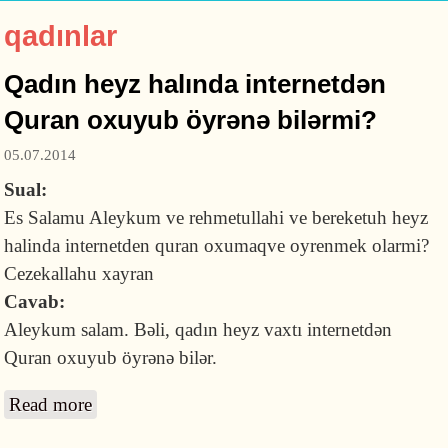
qadınlar
Qadın heyz halında internetdən
Quran oxuyub öyrənə bilərmi?
05.07.2014
Sual:
Es Salamu Aleykum ve rehmetullahi ve bereketuh heyz
halinda internetden quran oxumaqve oyrenmek olarmi?
Cezekallahu xayran
Cavab:
Aleykum salam. Bəli, qadın heyz vaxtı internetdən
Quran oxuyub öyrənə bilər.
Read more
about Qadın heyz halında internetdən Quran
oxuyub öyrənə bilərmi?