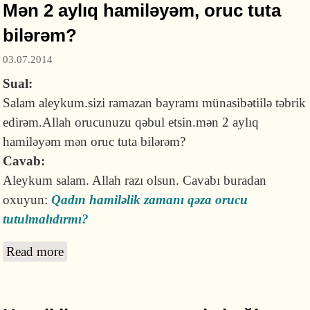
Mən 2 aylıq hamiləyəm, oruc tuta
bilərəm?
03.07.2014
Sual:
Salam aleykum.sizi ramazan bayramı münasibətiilə təbrik
edirəm.Allah orucunuzu qəbul etsin.mən 2 aylıq
hamiləyəm mən oruc tuta bilərəm?
Cavab:
Aleykum salam. Allah razı olsun. Cavabı buradan
oxuyun:
Qadın hamiləlik zamanı qəza orucu
tutulmalıdırmı?
Read more
about Mən 2 aylıq hamiləyəm, oruc tuta
bilərəm?