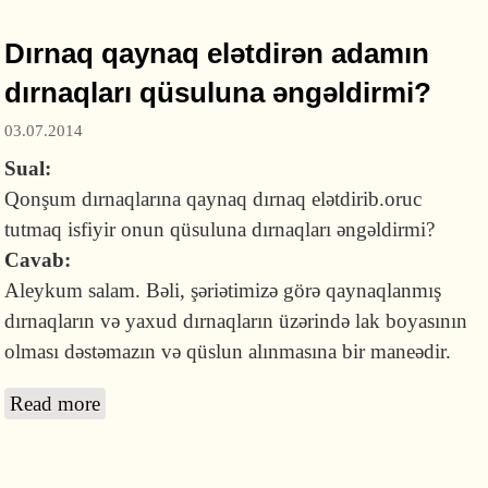
Dırnaq qaynaq elətdirən adamın
dırnaqları qüsuluna əngəldirmi?
03.07.2014
Sual:
Qonşum dırnaqlarına qaynaq dırnaq elətdirib.oruc
tutmaq isfiyir onun qüsuluna dırnaqları əngəldirmi?
Cavab:
Aleykum salam. Bəli, şəriətimizə görə qaynaqlanmış
dırnaqların və yaxud dırnaqların üzərində lak boyasının
olması dəstəmazın və qüslun alınmasına bir maneədir.
Read more
about Dırnaq qaynaq elətdirən adamın
dırnaqları qüsuluna əngəldirmi?