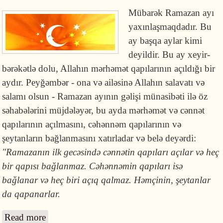
Mübarək Ramazan ayı
yaxınlaşmaqdadır. Bu
ay başqa aylar kimi
deyildir. Bu ay xeyir-
bərəkətlə dolu, Allahın mərhəmət qapılarının açıldığı bir
aydır. Peyğəmbər - ona və ailəsinə Allahın salavatı və
salamı olsun - Ramazan ayının gəlişi münasibəti ilə öz
səhabələrini müjdələyər, bu ayda mərhəmət və cənnət
qapılarının açılmasını, cəhənnəm qapılarının və
şeytanların bağlanmasını xatırladar və belə deyərdi:
"Ramazanın ilk gecəsində cənnətin qapıları açılar və heç
bir qapısı bağlanmaz. Cəhənnəmin qapıları isə
bağlanar və heç biri açıq qalmaz. Həmçinin, şeytanlar
da qapanarlar.
Read more
about Mübarək ayın gəlişinə hazırlaş!