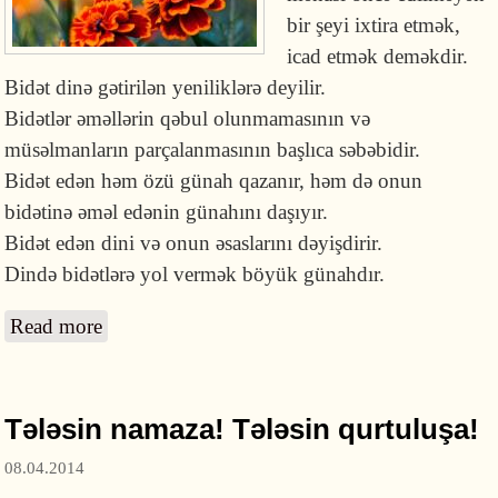
bir şeyi ixtira etmək,
icad etmək deməkdir.
Bidət dinə gətirilən yeniliklərə deyilir.
Bidətlər əməllərin qəbul olunmamasının və
müsəlmanların parçalanmasının başlıca səbəbidir.
Bidət edən həm özü günah qazanır, həm də onun
bidətinə əməl edənin günahını daşıyır.
Bidət edən dini və onun əsaslarını dəyişdirir.
Dində bidətlərə yol vermək böyük günahdır.
Read more
about Bidət nədir?
Tələsin namaza! Tələsin qurtuluşa!
08.04.2014