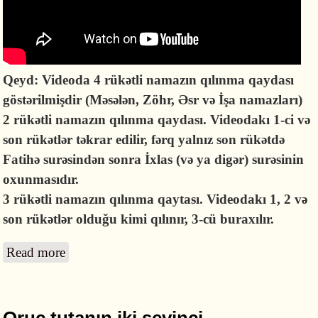
Qeyd: Videoda 4 rükətli namazın qılınma qaydası
göstərilmişdir (Məsələn, Zöhr, Əsr və İşa namazları)
2 rükətli namazın qılınma qaydası. Videodakı 1-ci və
son rükətlər təkrar edilir, fərq yalnız son rükətdə
Fatihə surəsindən sonra İxlas (və ya digər) surəsinin
oxunmasıdır.
3 rükətli namazın qılınma qaytası. Videodakı 1, 2 və
son rükətlər olduğu kimi qılınır, 3-cü buraxılır.
Read more
about Namaz qılmağın qaydası - VİDEO