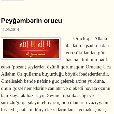
Peyğəmbərin orucu
11.05.2014
Orucluq – Allaha
ibadət məqsədi ilə dan
yeri söküləndən gün
batana kimi onu batil
edən (pozan) şeylərdən özünü qorumaqdır. Orucluq Uca
Allahın Öz qullarına buyurduğu böyük ibadətlərdəndir.
Əməlisaleh bəndə nəfsinə güc gələrək axirət yurduna,
onun gözəl nemətlərinə can atır və o əbədi həyata özünü
təmizləyərək hazırlayır. Sevinc hissi ilə aclığı və
susuzluğu qarşılayır, ehtiyac içində olanların vəziyyətini
hiss edir, nəfsini dünya ləzzətlərindən – yemək-içmək,