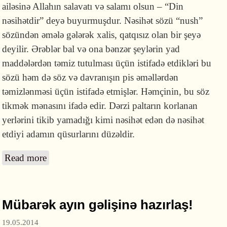
ailəsinə Allahın salavatı və salamı olsun – “Din
nəsihətdir” deyə buyurmuşdur. Nəsihət sözü “nush”
sözündən əmələ gələrək xalis, qatqısız olan bir şeyə
deyilir. Ərəblər bal və ona bənzər şeylərin yad
maddələrdən təmiz tutulması üçün istifadə etdikləri bu
sözü həm də söz və davranışın pis əməllərdən
təmizlənməsi üçün istifadə etmişlər. Həmçinin, bu söz
tikmək mənasını ifadə edir. Dərzi paltarın korlanan
yerlərini tikib yamadığı kimi nəsihət edən də nəsihət
etdiyi adamın qüsurlarını düzəldir.
Read more
about Din nəsihətdir!
Mübarək ayın gəlişinə hazırlaş!
19.05.2014