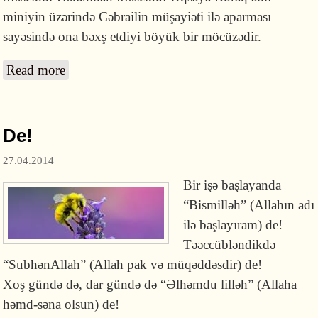
miniyin üzərində Cəbrailin müşayiəti ilə aparması
sayəsində ona bəxş etdiyi böyük bir möcüzədir.
Read more
about Peyğəmbərin meracı
De!
27.04.2014
Bir işə başlayanda
“Bismilləh” (Allahın adı
ilə başlayıram) de!
Təəccübləndikdə
“SubhənAllah” (Allah pak və müqəddəsdir) de!
Xoş gündə də, dar gündə də “Əlhəmdu lilləh” (Allaha
həmd-səna olsun) de!