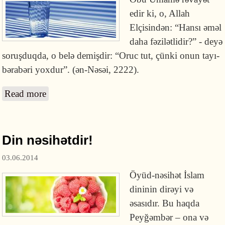
edir ki, o, Allah
Elçisindən: “Hansı əməl
daha fəzilətlidir?” - deyə
soruşduqda, o belə demişdir: “Oruc tut, çünki onun tayı-
bərabəri yox­dur”. (ən-Nəsəi, 2222).
Read more
about Oruc tutmağın fəziləti
Din nəsihətdir!
03.06.2014
Öyüd-nəsihət İslam
dininin dirəyi və
əsasıdır. Bu haqda
Peyğəmbər – ona və