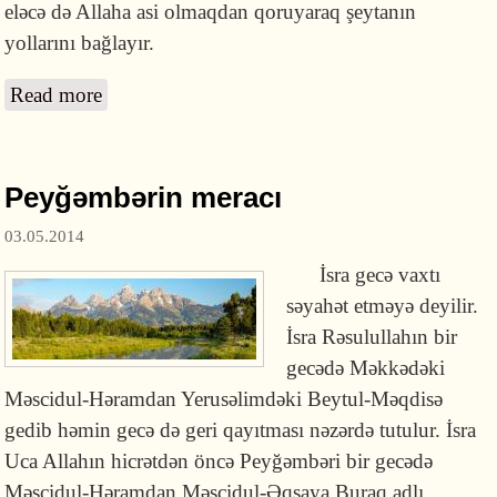
eləcə də Allaha asi olmaqdan qoruyaraq şeytanın
yollarını bağlayır.
Read more
about Peyğəmbərin orucu
Peyğəmbərin meracı
03.05.2014
İsra gecə vaxtı
səyahət etməyə deyilir.
İsra Rəsulullahın bir
gecədə Məkkədəki
Məscidul-Həramdan Yerusəlimdəki Beytul-Məqdisə
gedib həmin gecə də geri qayıtması nəzərdə tutulur. İsra
Uca Allahın hicrətdən öncə Peyğəmbəri bir gecədə
Məscidul-Həramdan Məscidul-Əqsaya Buraq adlı