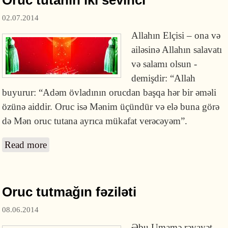
Oruc tutanın iki sevinci
02.07.2014
Allahın Elçisi – ona və
ailəsinə Allahın salavatı
və salamı olsun -
demişdir: “Allah
buyurur: “Adəm övladının orucdan başqa hər bir əməli
özünə aiddir. Oruc isə Mənim üçündür və elə buna görə
də Mən oruc tutana ayrıca mükafat verəcəyəm”.
Read more
about Oruc tutanın iki sevinci
Oruc tutmağın fəziləti
08.06.2014
Əbu Umamə rəvayət