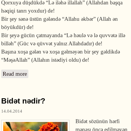
Qorxuya düşdükdə “Lə iləhə illallah” (Allahdan başqa
həqiqi tanrı yoxdur) de!
Bir şey sənə üstün gələndə “Allahu əkbər” (Allah ən
böyükdür) de!
Bir şeyə gücün çatmayanda “Lə həulə və lə quvvətə illə
billəh” (Güc və qüvvət yalnız Allahdadır) de!
Başına xoşa gələn və xoşa gəlməyən bir şey gəldikdə
“MəşəAllah” (Allahın istədiyi oldu) de!
Read more
about De!
Bidət nədir?
14.04.2014
Bidət sözünün hərfi
mənası öncə edilməyən