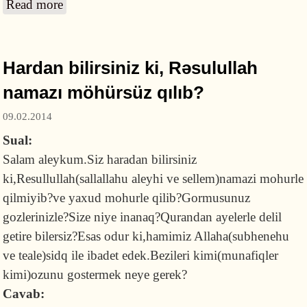
Read more
about Qadınla kişi birlikdə namaz qıla
bilərlərmi?
Hardan bilirsiniz ki, Rəsulullah
namazı möhürsüz qılıb?
09.02.2014
Sual:
Salam aleykum.Siz haradan bilirsiniz
ki,Resullullah(sallallahu aleyhi ve sellem)namazi mohurle
qilmiyib?ve yaxud mohurle qilib?Gormusunuz
gozlerinizle?Size niye inanaq?Qurandan ayelerle delil
getire bilersiz?Esas odur ki,hamimiz Allaha(subhenehu
ve teale)sidq ile ibadet edek.Bezileri kimi(munafiqler
kimi)ozunu gostermek neye gerek?
Cavab: