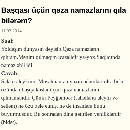
Başqası üçün qəza namazlarını qıla
bilərəm?
11.02.2014
Sual:
Yoldaşım dunyasın dəyişib.Qəza namazların
qılıram.Mənim qılmaqım icazəlidir ya-yox.Saqlıqında
namaz əhli idi
Cavab:
Salam aleykum. Müsəlman ən yaxın adamları olsa belə
özündən başqa kəslər üçün qəza namazlarını
qılmamalıdır. Çünki Peyğəmbər (salləllahu aleyhi və
səlləm) nə özü belə etmiş, nə də insanlara bunu
buyurmuşdur. Bu sonradan dinə gətirilən yeniliklərdir
(bidət).