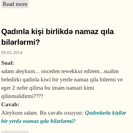
Read more
about Namazın sünnətləri hansılardır və neçə
rükətdir?
Qadınla kişi birlikdə namaz qıla
bilərlərmi?
09.02.2014
Sual:
salam aleykum... onceden tewekkur edirem...sualim
beledirki qadinla kiwi bir yerde namaz qila bilermi ve
eger 2 nefer qilirsa bu imam namazi kimi
qilinmalidirmi????
Cavab:
Aleykum salam. Bu cavabı oxuyun:
Qadınlarla kişilər
bir yerdə namaz qıla bilərlərmi?