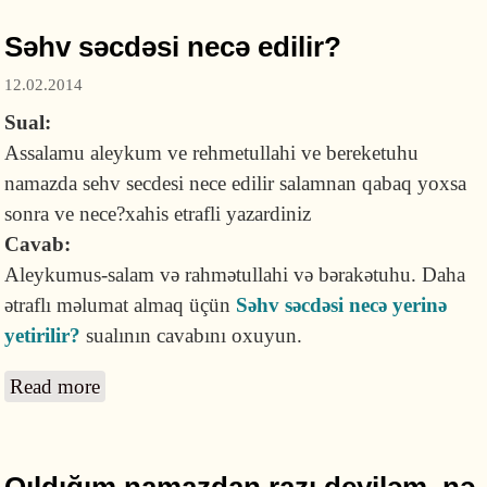
Səhv səcdəsi necə edilir?
12.02.2014
Sual:
Assalamu aleykum ve rehmetullahi ve bereketuhu
namazda sehv secdesi nece edilir salamnan qabaq yoxsa
sonra ve nece?xahis etrafli yazardiniz
Cavab:
Aleykumus-salam və rahmətullahi və bərakətuhu. Daha
ətraflı məlumat almaq üçün
Səhv səcdəsi necə yerinə
yetirilir?
sualının cavabını oxuyun.
Read more
about Səhv səcdəsi necə edilir?
Qıldığım namazdan razı deyiləm, nə