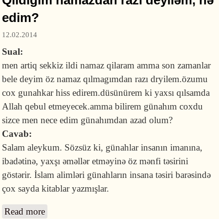
edim?
12.02.2014
Sual:
men artiq sekkiz ildi namaz qilaram amma son zamanlar
bele deyim öz namaz qılmagımdan razı dryilem.özumu
cox gunahkar hiss edirem.düsünürem ki yaxsı qılsamda
Allah qebul etmeyecek.amma bilirem günahım coxdu
sizce men nece edim günahımdan azad olum?
Cavab:
Salam aleykum. Sözsüz ki, günahlar insanın imanına,
ibadətinə, yaxşı əməllər etməyinə öz mənfi təsirini
göstərir. İslam alimləri günahların insana təsiri barəsində
çox sayda kitablar yazmışlar.
Read more
about Qıldığım namazdan razı deyiləm, nə