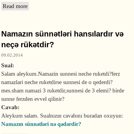
Read more
about Başqası üçün qəza namazlarını qıla
bilərəm?
Namazın sünnətləri hansılardır və
neçə rükətdir?
09.02.2014
Sual:
Salam aleykum.Namazin sunnesi neche ruketdi?ferz
namazlari neche ruketdirse sunnesi de o qederdi?
mes.sham namazi 3 ruketdir,sunnesi de 3 elemi? birde
sunne ferzden evvel qilinir?
Cavab:
Aleykum salam. Sualnızın cavabını buradan oxuyun:
Namazın sünnətləri nə qədərdir?