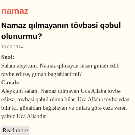
namaz
Namaz qılmayanın tövbəsi qəbul
olunurmu?
13.02.2014
Sual:
Salam aleykum. Namaz qilmayan insan gunah edib
tovbe edirse, gunah bagishlanirmi?
Cavab:
Aleykum salam. Namaz qılmayan Uca Allaha tövbə
edirsə, tövbəsi qəbul oluna bilər. Uca Allaha tövbə edən
bilir ki, günahları bağışlayan və onlara görə cəza verən
yalnız Uca Allahdır.
Read more
about Namaz qılmayanın tövbəsi qəbul