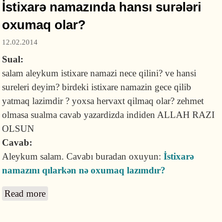
İstixarə namazında hansı surələri
oxumaq olar?
12.02.2014
Sual:
salam aleykum istixare namazi nece qilini? ve hansi
sureleri deyim? birdeki istixare namazin gece qilib
yatmaq lazimdir ? yoxsa hervaxt qilmaq olar? zehmet
olmasa sualma cavab yazardizda indiden ALLAH RAZI
OLSUN
Cavab:
Aleykum salam. Cavabı buradan oxuyun:
İstixarə
namazını qılarkən nə oxumaq lazımdır?
Read more
about İstixarə namazında hansı surələri
oxumaq olar?