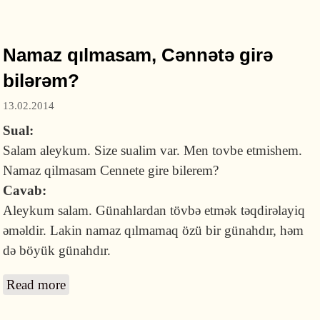
olunurmu?
Namaz qılmasam, Cənnətə girə
bilərəm?
13.02.2014
Sual:
Salam aleykum. Size sualim var. Men tovbe etmishem.
Namaz qilmasam Cennete gire bilerem?
Cavab:
Aleykum salam. Günahlardan tövbə etmək təqdirəlayiq
əməldir. Lakin namaz qılmamaq özü bir günahdır, həm
də böyük günahdır.
Read more
about Namaz qılmasam, Cənnətə girə bilərəm?