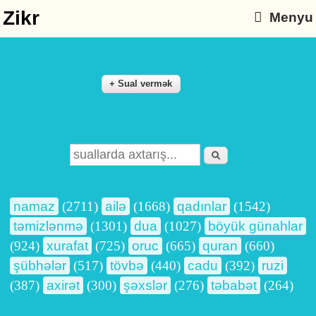
Zikr
Menyu
Axtarış
Search form
namaz
(2711)
ailə
(1668)
qadınlar
(1542)
təmizlənmə
(1301)
dua
(1027)
böyük günahlar
(924)
xurafat
(725)
oruc
(665)
quran
(660)
şübhələr
(517)
tövbə
(440)
cadu
(392)
ruzi
(387)
axirət
(300)
şəxslər
(276)
təbabət
(264)