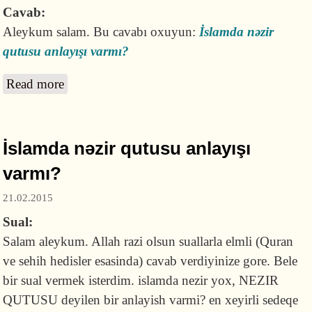
Cavab:
Aleykum salam. Bu cavabı oxuyun:
İslamda nəzir
qutusu anlayışı varmı?
Read more
about Ziyarətgahlara verilən nəzir pulları hara
xərclənir?
İslamda nəzir qutusu anlayışı
varmı?
21.02.2015
Sual:
Salam aleykum. Allah razi olsun suallarla elmli (Quran
ve sehih hedisler esasinda) cavab verdiyinize gore. Bele
bir sual vermek isterdim. islamda nezir yox, NEZIR
QUTUSU deyilen bir anlayish varmi? en xeyirli sedeqe