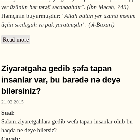
yer üzünün hər tərəfi səcdəgahdır". (İbn Məcəh, 745).
Həmçinin buyurmuşdur:
"Allah bütün yer üzünü mənim
üçün səcdəgah və pak yaratmışdır". (əl-Buxari).
Read more
about Peyğəmbərimizin dövründə indiki
xalçalardan olmayıb, onların üzərində namaz
qılmaq olar?
Ziyarətgaha gedib şəfa tapan
insanlar var, bu barədə nə deyə
bilərsiniz?
21.02.2015
Sual:
Salam.ziyaretgahlara gedib wefa tapan insanlar olub bu
haqda ne deye bilersiz?
Cavab: