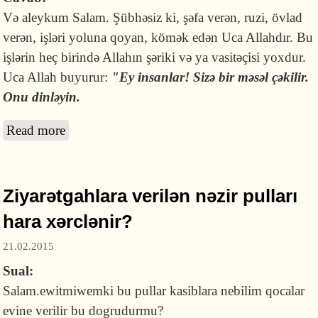
Və aleykum Salam. Şübhəsiz ki, şəfa verən, ruzi, övlad
verən, işləri yoluna qoyan, kömək edən Uca Allahdır. Bu
işlərin heç birində Allahın şəriki və ya vasitəçisi yoxdur.
Uca Allah buyurur:
"Ey insanlar! Sizə bir məsəl çəkilir.
Onu dinləyin.
Read more
about Ziyarətgaha gedib şəfa tapan insanlar
var, bu barədə nə deyə bilərsiniz?
Ziyarətgahlara verilən nəzir pulları
hara xərclənir?
21.02.2015
Sual:
Salam.ewitmiwemki bu pullar kasiblara nebilim qocalar
evine verilir bu dogrudurmu?