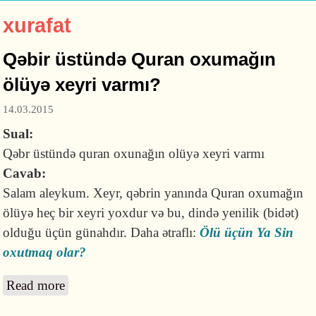
xurafat
Qəbir üstündə Quran oxumağın
ölüyə xeyri varmı?
14.03.2015
Sual:
Qəbr üstündə quran oxunağın olüyə xeyri varmı
Cavab:
Salam aleykum. Xeyr, qəbrin yanında Quran oxumağın
ölüyə heç bir xeyri yoxdur və bu, dində yenilik (bidət)
olduğu üçün günahdır. Daha ətraflı:
Ölü üçün Ya Sin
oxutmaq olar?
Read more
about Qəbir üstündə Quran oxumağın ölüyə
xeyri varmı?