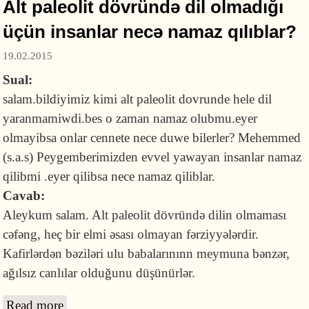
Alt paleolit dövründə dil olmadığı
üçün insanlar necə namaz qılıblar?
19.02.2015
Sual:
salam.bildiyimiz kimi alt paleolit dovrunde hele dil
yaranmamiwdi.bes o zaman namaz olubmu.eyer
olmayibsa onlar cennete nece duwe bilerler? Mehemmed
(s.a.s) Peygemberimizden evvel yawayan insanlar namaz
qilibmi .eyer qilibsa nece namaz qiliblar.
Cavab:
Aleykum salam. Alt paleolit dövründə dilin olmaması
cəfəng, heç bir elmi əsası olmayan fərziyyələrdir.
Kafirlərdən bəziləri ulu babalarınınn meymuna bənzər,
ağılsız canlılar olduğunu düşünürlər.
Read more
about Alt paleolit dövründə dil olmadığı üçün