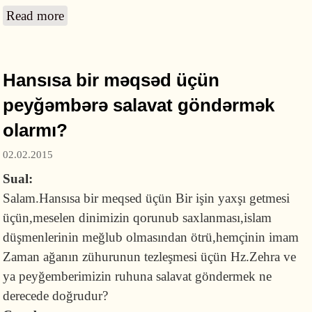
Read more
about Namaz üçün möhür və təsbeh
vacibdirmi?
Hansısa bir məqsəd üçün
peyğəmbərə salavat göndərmək
olarmı?
02.02.2015
Sual:
Salam.Hansısa bir meqsed üçün Bir işin yaxşı getmesi
üçün,meselen dinimizin qorunub saxlanması,islam
düşmenlerinin meğlub olmasından ötrü,hemçinin imam
Zaman ağanın zühurunun tezleşmesi üçün Hz.Zehra ve
ya peyğemberimizin ruhuna salavat göndermek ne
derecede doğrudur?