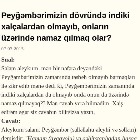
Peyğəmbərimizin dövründə indiki
xalçalardan olmayıb, onların
üzərində namaz qılmaq olar?
07.03.2015
Sual:
Salam aleykum. mən bir nəfərə deyəndəki
Peyğəmbərimizin zamanında təsbeh olmayıb barmaqları
ilə zikr edib mənə dedi ki, Peyğəmbərimizin zamanında
indiki xalçalardan da olmayıb onda onun da üzərində
namaz qılmayaq?? Mən cavab verə bilmədim. Xaiş
edirəm əgər siz cavabın bilirsizsə yazın.
Cavab:
Aleykum salam. Peyğəmbər (salləllahu aleyhi və səlləm)
demişdir:
"Hamam (ayaqyolu) və qəbirstanlıqdan başqa