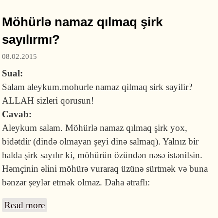
Möhürlə namaz qılmaq şirk
sayılırmı?
08.02.2015
Sual:
Salam aleykum.mohurle namaz qilmaq sirk sayilir?
ALLAH sizleri qorusun!
Cavab:
Aleykum salam. Möhürlə namaz qılmaq şirk yox,
bidətdir (dində olmayan şeyi dinə salmaq). Yalnız bir
halda şirk sayılır ki, möhürün özündən nəsə istənilsin.
Həmçinin əlini möhürə vuraraq üzünə sürtmək və buna
bənzər şeylər etmək olmaz. Daha ətraflı:
Read more
about Möhürlə namaz qılmaq şirk sayılırmı?