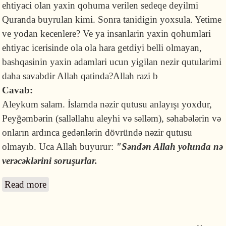
ehtiyaci olan yaxin qohuma verilen sedeqe deyilmi
Quranda buyrulan kimi. Sonra tanidigin yoxsula. Yetime
ve yodan kecenlere? Ve ya insanlarin yaxin qohumlari
ehtiyac icerisinde ola ola hara getdiyi belli olmayan,
bashqasinin yaxin adamlari ucun yigilan nezir qutularimi
daha savabdir Allah qatinda?Allah razi b
Cavab:
Aleykum salam. İslamda nəzir qutusu anlayışı yoxdur,
Peyğəmbərin (salləllahu aleyhi və səlləm), səhabələrin və
onların ardınca gedənlərin dövründə nəzir qutusu
olmayıb. Uca Allah buyurur:
"Səndən Allah yolunda nə
verəcəklərini soruşurlar.
Read more
about İslamda nəzir qutusu anlayışı varmı?