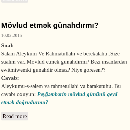
insanlar necə namaz qılıblar?
Mövlud etmək günahdırmı?
10.02.2015
Sual:
Salam Aleykum Ve Rahmatullahi ve berekatahu..Size
sualim var..Movlud etmek gunahdirmi? Bezi insanlardan
ewitmiwemki gunahdir olmaz? Niye goresen??
Cavab:
Aleykumu-s-sələm va rahmətullahi va bərakətuhu. Bu
cavabı oxuyun:
Peyğəmbərin mövlud gününü qeyd
etmək doğrudurmu?
Read more
about Mövlud etmək günahdırmı?