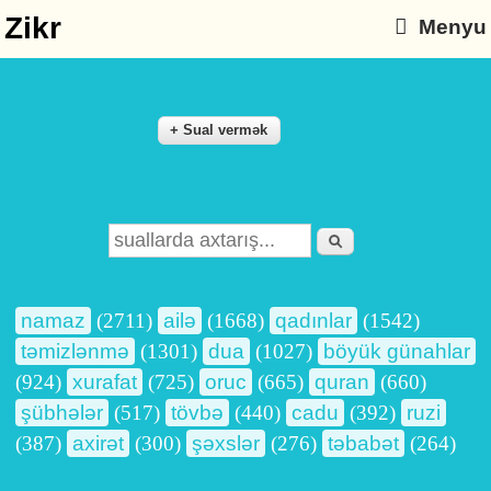
Zikr
Menyu
Axtarış
Search form
namaz
(2711)
ailə
(1668)
qadınlar
(1542)
təmizlənmə
(1301)
dua
(1027)
böyük günahlar
(924)
xurafat
(725)
oruc
(665)
quran
(660)
şübhələr
(517)
tövbə
(440)
cadu
(392)
ruzi
(387)
axirət
(300)
şəxslər
(276)
təbabət
(264)