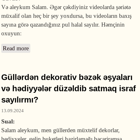
Və aleykum Salam. Əgər çəkdiyiniz videolarda şəriətə
müxalif olan heç bir şey yoxdursa, bu videoların baxış
sayına görə qazandığınız pul halal sayılır. Həmçinin
oxuyun:
Read more
about Mobil oyun videoları çəkməklə
YouTube kanalından pul qazanmaq olarmı?
Güllərdən dekorativ bəzək əşyaları
və hədiyyələr düzəldib satmaq israf
sayılırmı?
13.09.2024
Sual:
Salam aleykum, men güllerden müxtelif dekorlar,
hediyyeler, gelin buketleri hazirlamağı bacariramsa,