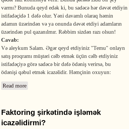
varmı? Bunuda qeyd edək ki, bu sadəcə hər dəvət etdiyin
istifadəçidə 1 dəfə olur. Yəni davamlı olaraq həmin
adamın üzərindən və ya onunda dəvət etdiyi adamların
üzərindən pul qazanılmır. Rəbbim sizdən razı olsun!
Cavab:
Və aleykum Salam. Əgər qeyd etdiyiniz "Temu" onlayn
satış proqramı müştəri cəlb etmək üçün cəlb etdiyiniz
istifadəçiyə görə sadəcə bir dəfə ödəniş verirsə, bu
ödənişi qəbul etmək icazəlidir. Həmçinin oxuyun:
Read more
about Yeni istifadəçi cəlb etdiyimə görə
hansısa proqramın verdiyi ödənişi qəbul
etmək olarmı?
Faktoring şirkətində işləmək
icazəlidirmi?