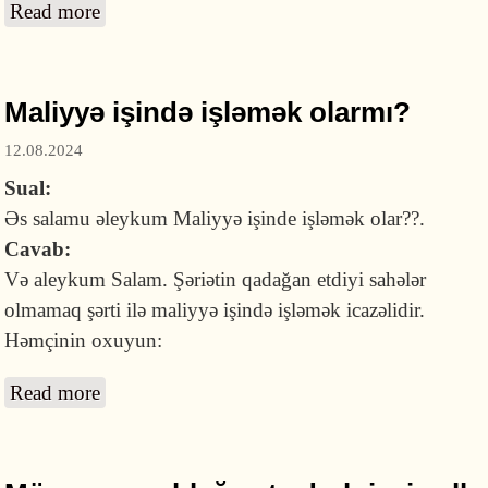
Read more
about Faktoring şirkətində işləmək
icazəlidirmi?
Maliyyə işində işləmək olarmı?
12.08.2024
Sual:
Əs salamu əleykum Maliyyə işinde işləmək olar??.
Cavab:
Və aleykum Salam. Şəriətin qadağan etdiyi sahələr
olmamaq şərti ilə maliyyə işində işləmək icazəlidir.
Həmçinin oxuyun:
Read more
about Maliyyə işində işləmək olarmı?