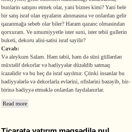
bunlarin satışını etmek olar, yani biznes kimi? Yani bele
bir satış israf olan eşyaların alınmasına ve onlardan gelir
qazanmağa sebeb olar biler? Haram qazanc olmasindan
qorxuram. Ve umumiyyetle ister suni, ister tebii gullerin
buketi, dekoru alisi-satisi israf sayilir?
Cavab:
Və aleykum Salam. Həm təbii, həm də süni güllərdən
müxtəlif dekorlar və hədiyyələr düzəldib satmaq
icazəlidir və bu heç də israf sayılmır. Çünki insanlar bu
hədiyyələrlə və dekorlarla evlərini, ofislərini bəzəyib, bir-
birinə hədiyyə etməklə onlardan faydalanırlar.
Read more
about Güllərdən dekorativ bəzək əşyaları və
hədiyyələr düzəldib satmaq israf sayılırmı?
Ticarətə yatırım məqsədilə pul