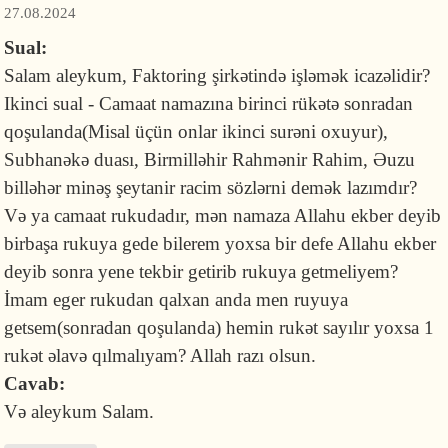
27.08.2024
Sual:
Salam aleykum, Faktoring şirkətində işləmək icazəlidir?
Ikinci sual - Camaat namazına birinci rükətə sonradan
qoşulanda(Misal üçün onlar ikinci surəni oxuyur),
Subhanəkə duası, Birmilləhir Rahmənir Rahim, Əuzu
billəhər minəş şeytanir racim sözlərni demək lazımdır?
Və ya camaat rukudadır, mən namaza Allahu ekber deyib
birbaşa rukuya gede bilerem yoxsa bir defe Allahu ekber
deyib sonra yene tekbir getirib rukuya getmeliyem?
İmam eger rukudan qalxan anda men ruyuya
getsem(sonradan qoşulanda) hemin rukət sayılır yoxsa 1
rukət əlavə qılmalıyam? Allah razı olsun.
Cavab:
Və aleykum Salam.