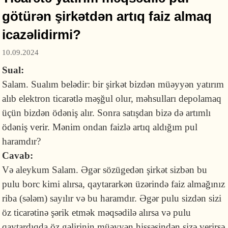
götürən şirkətdən artıq faiz almaq
icazəlidirmi?
10.09.2024
Sual:
Salam. Sualım belədir: bir şirkət bizdən müəyyən yatırım
alıb elektron ticarətlə məşğul olur, məhsulları depolamaq
üçün bizdən ödəniş alır. Sonra satışdan bizə də artımlı
ödəniş verir. Mənim ondan faizlə artıq aldığım pul
haramdır?
Cavab:
Və aleykum Salam. Əgər sözügedən şirkət sizbən bu
pulu borc kimi alırsa, qaytararkən üzərində faiz almağınız
riba (sələm) sayılır və bu haramdır. Əgər pulu sizdən sizi
öz ticarətinə şərik etmək məqsədilə alırsa və pulu
qaytardıqda öz gəlirinin müəyyən hissəsindən sizə verirsə