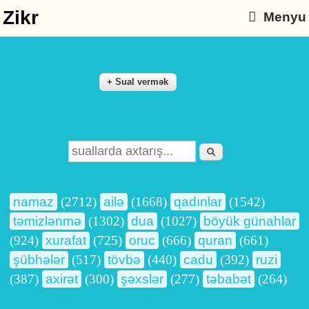
Zikr
Menyu
Axtarış
Search form
namaz
(2712)
ailə
(1668)
qadınlar
(1542)
təmizlənmə
(1302)
dua
(1027)
böyük günahlar
(924)
xurafat
(725)
oruc
(666)
quran
(661)
şübhələr
(517)
tövbə
(440)
cadu
(392)
ruzi
(387)
axirət
(300)
şəxslər
(277)
təbabət
(264)