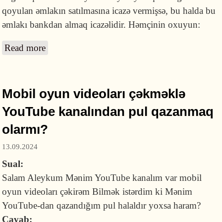
qoyulan əmlakın satılmasına icazə vermişsə, bu halda bu
əmlakı bankdan almaq icazəlidir. Həmçinin oxuyun:
Read more
about Banka girov qoyulmuş əmlakı almaq
icazəlidirmi?
Mobil oyun videoları çəkməklə
YouTube kanalından pul qazanmaq
olarmı?
13.09.2024
Sual:
Salam Aleykum Mənim YouTube kanalım var mobil
oyun videoları çəkirəm Bilmək istərdim ki Mənim
YouTube-dan qazandığım pul halaldır yoxsa haram?
Cavab: