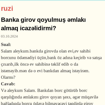
ruzi
Banka girov qoyulmuş əmlakı
almaq icazəlidirmi?
03.10.2024
Sual:
Salam aleykum.bankda girovda olan evi,ev sahibi
borcunu ödəmədiyi üçün,bank öz adına keçirib və satışa
çıxarıb,ilk öncə ev sahibinə təklif edib o da
istəməyib.mən də o evi bankdan almaq istəyirəm.
Olarmı?
Cavab:
Və aleykum Salam. Bankdan borc götürüb borc
qarşılığında əmlakını girov qoyan şəxs, əgər müqavilə
bağladıqda borcu ödəyə bilməyəcəyi təqdirdə girov