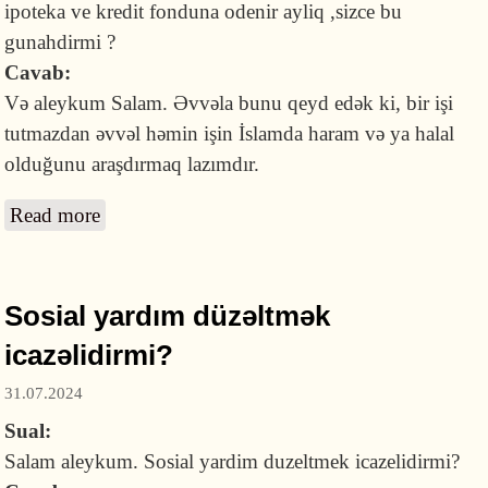
ipoteka ve kredit fonduna odenir ayliq ,sizce bu
gunahdirmi ?
Cavab:
Və aleykum Salam. Əvvəla bunu qeyd edək ki, bir işi
tutmazdan əvvəl həmin işin İslamda haram və ya halal
olduğunu araşdırmaq lazımdır.
Read more
about Haram olduğunu bilmədən ipoteka ilə
ev alan günah qazanırmı?
Sosial yardım düzəltmək
icazəlidirmi?
31.07.2024
Sual:
Salam aleykum. Sosial yardim duzeltmek icazelidirmi?