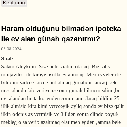
Read more
about Müəyyən məbləğ yatızdırıb işçi cəlb
etməklə pul qazanmaq olarmı?
Haram olduğunu bilmədən ipoteka
ilə ev alan günah qazanırmı?
03.08.2024
Sual:
Salam Aleykum .Size bele sualim olacaq .Biz satis
muqavilesi ile kiraye usulla ev almisiq .Men evveler ele
bilirdim sadece faizile pul almaq gunahdir .ancaq bele
nese alanda faiz verirsense onu gunah bilmemisdim ,bu
evi alandan hetta kocenden sonra tam olaraq bildim.25
illik almisiq kira kimi vereceyik ayliq sonda ev bize qalir
ilkin odenis az vermisik ve 3 ilden sonra elinde boyuk
mebleg olsa verib azaltmaq olar meblegden ,amma bele