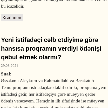
bu icazəlidir.
Read more
about Ticarətə yatırım məqsədilə pul götürən
şirkətdən artıq faiz almaq icazəlidirmi?
Yeni istifadəçi cəlb etdiyimə görə
hansısa proqramın verdiyi ödənişi
qəbul etmək olarmı?
29.08.2024
Sual:
Əssələmu Aleykum va Rahmətullahi va Bərakətuh.
Temu proqramı istifadəçilərə təklif edir ki, proqrama yeni
istifadəçi gətir, hər istifadəçiyə görə müəyyən qədər
ödəniş verəcəyəm. Həmçinin ilk sifarişində isə müəyyən
qədər faiz komissiya verir. Bunda şəriətə zidd bir şey