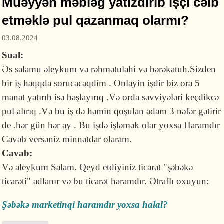
Müəyyən məbləğ yatızdırıb işçi cəlb
etməklə pul qazanmaq olarmı?
03.08.2024
Sual:
Əs salamu əleykum və rəhmətulahi və bərəkatuh.Sizden
bir iş haqqda sorucacaqdim . Onlayin işdir biz ora 5
manat yatırıb isə başlayırıq .Və orda səvviyələri keçdikcə
pul alırıq .Və bu iş də həmin qoşulan adam 3 nəfər gətirir
de .hər gün hər ay . Bu işdə işləmək olar yoxsa Haramdır
Cavab versəniz minnətdar olaram.
Cavab:
Və aleykum Salam. Qeyd etdiyiniz ticarət "şəbəkə
ticarəti" adlanır və bu ticarət haramdır. Ətraflı oxuyun:
Şəbəkə marketinqi haramdır yoxsa halal?