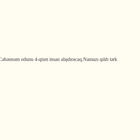
.Cəhənnəm odunu 4-qism insan alışdıracaq.Namazı qılıb tərk