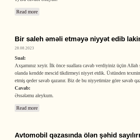
Read more
about Böyük günahlardan çəkinən qəbir və Cəhənn
Bir saleh əməli etməyə niyyət edib lak
28.08.2023
Sual:
Axşamınız xeyir. İlk önce suallara cavab verdiyiniz üçün Allah
olanda kendde mescid tikdirmeyi niyyet etdik. Üstünden texmini 
etmiş qeder savab qazanır. Biz de bu niyyetimize göre savab q
Cavab:
Əssələmu aleykum.
Read more
about Bir saleh əməli etməyə niyyət edib lakin onu 
Avtomobil qəzasında ölən şəhid sayılı