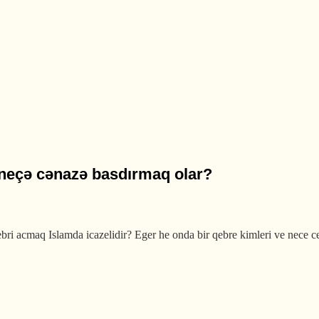
dəndir?
 neçə cənazə basdırmaq olar?
i acmaq Islamda icazelidir? Eger he onda bir qebre kimleri ve nece 
ənazə basdırmaq olar?