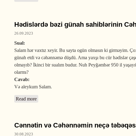
Hədislərdə bəzi günah sahiblərinin Cə
26.09.2023
Sual:
Salam hər vaxtız xeyir. Bu sayta ogün olmasın ki girməyim. Çox 
günah etdi və cəhənnəmə düşdü. Ama yaxşı bu cür hədislər çaş
olmayıb? İkinci bir sualım budur. Nuh Peyğəmbər 950 il yaşayı
olarmı?
Cavab:
Və aleykum Salam.
Read more
about Hədislərdə bəzi günah sahiblərinin Cəhənnəmə
Cənnətin və Cəhənnəmin neçə təbəqəs
30.08.2023