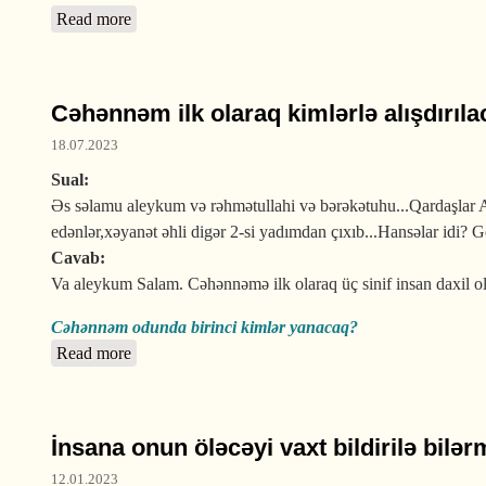
Read more
about Əcəl Allah tərəfindən müəyyən olunub, yoxsa 
Cəhənnəm ilk olaraq kimlərlə alışdırıl
18.07.2023
Sual:
Əs səlamu aleykum və rəhmətullahi və bərəkətuhu...Qardaşlar A
edənlər,xəyanət əhli digər 2-si yadımdan çıxıb...Hansəlar idi? Ge
Cavab:
Va aleykum Salam. Cəhənnəmə ilk olaraq üç sinif insan daxil ol
Cəhənnəm odunda birinci kimlər yanacaq?
Read more
about Cəhənnəm ilk olaraq kimlərlə alışdırılacaq?
İnsana onun öləcəyi vaxt bildirilə bilər
12.01.2023