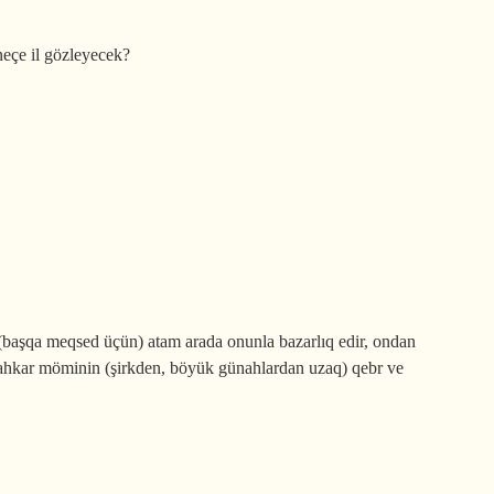
neçe il gözleyecek?
 (başqa meqsed üçün) atam arada onunla bazarlıq edir, ondan
ahkar möminin (şirkden, böyük günahlardan uzaq) qebr ve