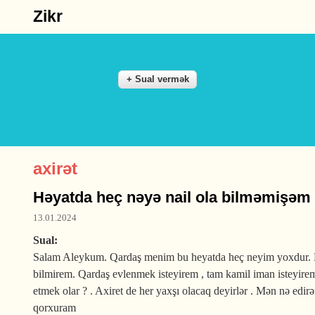
Zikr
axirət
Həyatda heç nəyə nail ola bilməmişəm
13.01.2024
Sual:
Salam Aleykum. Qardaş menim bu heyatda heç neyim yoxdur. Ne 
bilmirem. Qardaş evlenmek isteyirem , tam kamil iman isteyirem
etmek olar ? . Axiret de her yaxşı olacaq deyirlər . Mən nə edi
qorxuram