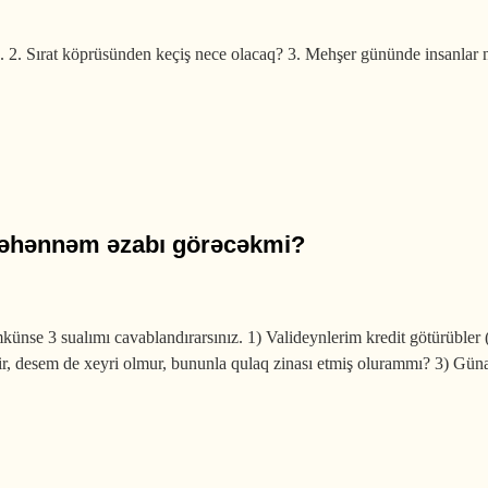
 2. Sırat köprüsünden keçiş nece olacaq? 3. Mehşer gününde insanlar 
Cəhənnəm əzabı görəcəkmi?
ünse 3 sualımı cavablandırarsınız. 1) Valideynlerim kredit götürübler
, desem de xeyri olmur, bununla qulaq zinası etmiş olurammı? 3) Gün