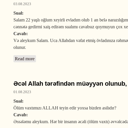
03.08.2023
Sual:
Salam 22 yaşlı oğlum xeyirli evladım olub 1 an belə narazılığımı
cənnətə gedirmi xaiş edirəm sualımı cavabsız qoymuyun çox xe
Cavab:
Və aleykum Salam. Uca Allahdan vəfat etmiş övladınıza rəhmət, si
olunur.
Read more
about Avtomobil qəzasında ölən şəhid sayılırmı?
Əcəl Allah tərəfindən müəyyən olunub, 
01.08.2023
Sual:
Ölüm vaxtımızı ALLAH teyin edir yoxsa bizden asilıdır?
Cavab:
Əssələmu aleykum. Hər bir insanın əcəli (ölüm vaxtı) əvvəlcədə