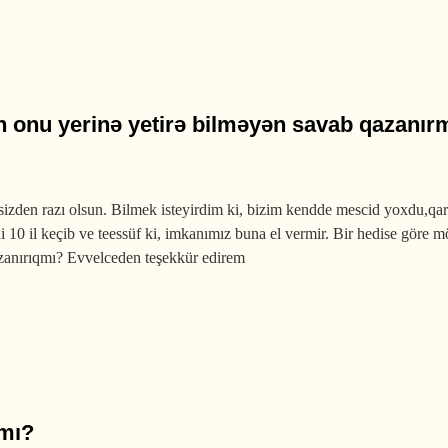
əm əzabı görəcəkmi?
in onu yerinə yetirə bilməyən savab qazanır
 sizden razı olsun. Bilmek isteyirdim ki, bizim kendde mescid yoxdu,q
10 il keçib ve teessüf ki, imkanımız buna el vermir. Bir hedise göre mö
azanırıqmı? Evvelceden teşekkür edirem
yerinə yetirə bilməyən savab qazanırmı?
rmı?