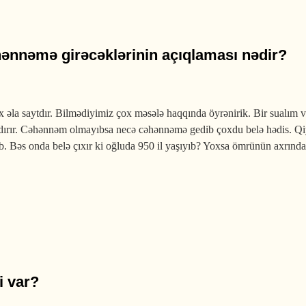
hənnəmə girəcəklərinin açıqlaması nədir?
əla saytdır. Bilmədiyimiz çox məsələ haqqında öyrənirik. Bir sualım var
dırır. Cəhənnəm olmayıbsa necə cəhənnəmə gedib çoxdu belə hədis. Qiy
b. Bəs onda belə çıxır ki oğluda 950 il yaşıyıb? Yoxsa ömrünün axrında
 girəcəklərinin açıqlaması nədir?
i var?