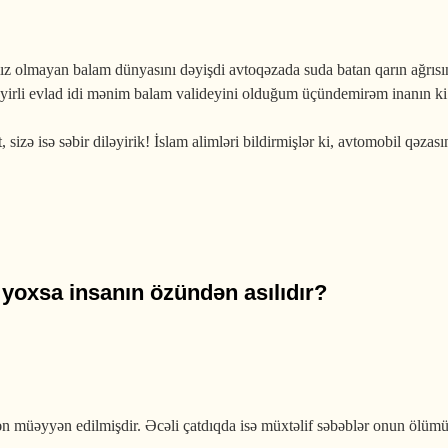
z olmayan balam dünyasını dəyişdi avtoqəzada suda batan qarın ağrısınan 
yirli evlad idi mənim balam valideyini olduğum üçündemirəm inanın ki
zə isə səbir diləyirik! İslam alimləri bildirmişlər ki, avtomobil qəzasın
yoxsa insanın özündən asılıdır?
n müəyyən edilmişdir. Əcəli çatdıqda isə müxtəlif səbəblər onun ölümü