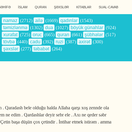
SƏHİFƏ
İSLAM
QURAN
ŞƏXSLƏR
KİTABLAR
SUAL-CAVAB
namaz
(2712)
ailə
(1669)
qadınlar
(1543)
təmizlənmə
(1302)
dua
(1027)
böyük günahlar
(924)
xurafat
(725)
oruc
(665)
quran
(661)
şübhələr
(517)
tövbə
(440)
cadu
(392)
ruzi
(387)
axirət
(300)
şəxslər
(277)
təbabət
(264)
 . Qaradash bele olduğu halda Allaha qarşı xoş zennde ola
m ne edim . Qardashlar deyir sebr ele . Axı ne qeder səbr
Çetin başa düşün çox çetindir . İntihar etmek istirəm . amma