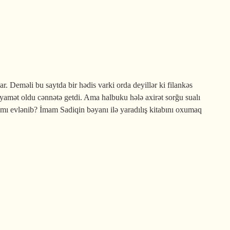
. Deməli bu saytda bir hədis varki orda deyillər ki filankəs
amət oldu cənnətə getdi. Ama halbuku hələ axirət sorğu sualı
mı evlənib? İmam Sadiqin bəyanı ilə yaradılış kitabını oxumaq