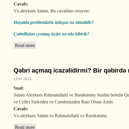
Cavab:
Və aleykum Salam. Bu cavabları oxuyun:
Həyatda problemlərlə üzləşən nə etməlidir?
Çətinlikdən çıxmaq üçün nə edə bilərik?
Read more
about Həyatda heç nəyə nail ola bilməmişəm bu nə
Qəbri açmaq icazəlidirmi? Bir qəbirdə
13.01.2024
Sual:
Salam Aleykum Rahmatullahi ve Barakatuhu Sualim beledir Qebr
ve Celle) Sizlerden ve Cumlemizden Razi Olsun Amin
Cavab:
Və aleykum Salam və Rahmətullahi və Bərakətuhu.
Read more
about Qəbri açmaq icazəlidirmi? Bir qəbirdə neçə c