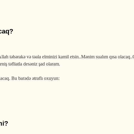
insanın özündən asılıdır?
acaq?
llah təbərakə və təala elminizi kamil etsin..Mənim sualım qısa olacaq.
niş təfliatla desəniz şad olaram.
acaq. Bu barədə ətraflı oxuyun:
mi?