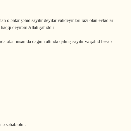
ölənlər şəhid sayılır deyilər valideyinləri razı olan evladlar
 haqqı deyirəm Allah şahiddir
da ölən insan da dağıntı altında qalmış sayılır və şəhid hesab
nə səbəb olur.