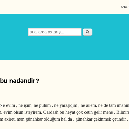
ANA 
Search form
Axtarış
 bu nədəndir?
evim , ne işim, ne pulum , ne yaraşıqım , ne ailem, ne de tam imanım
, evim olsun isteyirem. Qardash bu heyat çox cetin gelir mene . Bilmire
rəm axireti mən günahkar olduğum hal da . günahkar çekinmek çətindir . 