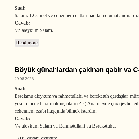
Sual:
Salam. 1.Cennet ve cehennem qatları haqda melumatlandırardız.
Cavab:
Və aleykum Salam.
Read more
about Cənnətin və Cəhənnəmin neçə təbəqəsi var?
Böyük günahlardan çəkinən qəbir və 
29.08.2023
Sual:
Esselamu aleykum va rahmetullahi va bereketuh qardaşlar, mümk
yesem mene haram olmuş olarmı? 2) Anam evde çox qeybet edir
cehennem ezabı haqqında bilmek isterdim.
Cavab:
Və aleykum Salam va Rahmətullahi va Bərakətuhu.
1) Bu cavabı oxuyun: