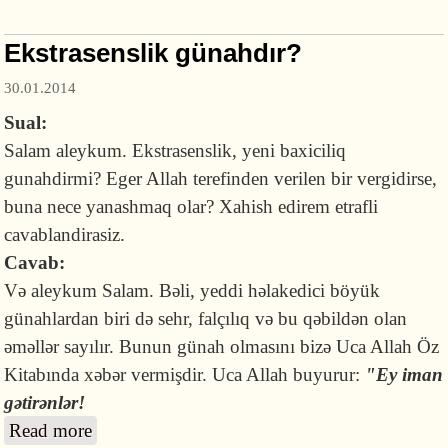
Ekstrasenslik günahdır?
30.01.2014
Sual:
Salam aleykum. Ekstrasenslik, yeni baxiciliq
gunahdirmi? Eger Allah terefinden verilen bir vergidirse,
buna nece yanashmaq olar? Xahish edirem etrafli
cavablandirasiz.
Cavab:
Və aleykum Salam. Bəli, yeddi həlakedici böyük
günahlardan biri də sehr, falçılıq və bu qəbildən olan
əməllər sayılır. Bunun günah olmasını bizə Uca Allah Öz
Kitabında xəbər vermişdir. Uca Allah buyurur:
"
Ey
iman
gətirənlər!
Read more
about Ekstrasenslik günahdır?