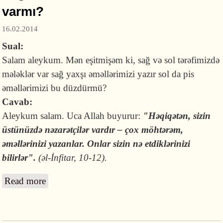
varmı?
16.02.2014
Sual:
Salam aleykum. Mən eşitmişəm ki, sağ və sol tərəfimizdə
mələklər var sağ yaxşı əməllərimizi yazır sol da pis
əməllərimizi bu düzdürmü?
Cavab:
Aleykum salam. Uca Allah buyurur:
"Həqiqətən, sizin
üstünüzdə nəzarətçilər vardır – çox möhtərəm,
əməllərinizi yazanlar. Onlar sizin nə etdiklərinizi
bilirlər".
(əl-İnfitar, 10-12).
Read more
about Sağ və sol tərəfimizdə mələklər varmı?