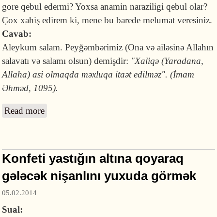
gore qebul edermi? Yoxsa anamin naraziligi qebul olar?
Çox xahiş edirem ki, mene bu barede melumat veresiniz.
Cavab:
Aleykum salam. Peyğəmbərimiz
(Ona və ailəsinə Allahın
salavatı və salamı olsun) demişdir:
"Xaliqə (Yaradana,
Allaha) asi olmaqda məxluqa itaət edilməz". (İmam
Əhməd, 1095).
Read more
about Valideyn hicaba görə narazıdırsa, nə
etməli?
Konfeti yastığın altına qoyaraq
gələcək nişanlını yuxuda görmək
05.02.2014
Sual: