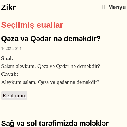
Zikr
Menyu
Seçilmiş suallar
Qəza və Qədər nə deməkdir?
16.02.2014
Sual:
Salam aleykum. Qəza və Qədər nə deməkdir?
Cavab:
Aleykum salam. Qəza və qədər nə deməkdir?
Read more
about Qəza və Qədər nə deməkdir?
Sağ və sol tərəfimizdə mələklər