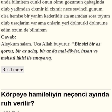
unda bilmirem cunki onun olmu gozumun qabaginda
olub yadimdan cixmir ki cixmir nece sevincli gunum
olsa hemise bir yanim kederlidir ata anamdan sora toyum
olub usaqlarim var ama onlarin yeri dolmurki dolmu.ne
edim ozum de bilmirem
Cavab:
Aleykum salam. Uca Allah buyurur:
"Biz sizi bir az
qorxu, bir az aclıq, bir az da mal-dövlət, insan və
məhsul itkisi ilə sınayarıq.
Read more
about Ata-anasını itirən insan haqqında
Körpəyə hamiləliyin neçənci ayında
ruh verilir?
14.02.2014