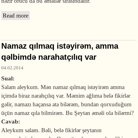
nəzir orucu da bu əməllər sırasındadır.
Read more
about İşin düzəlməsi üçün niyyət orucu
tutmaq olarmı?
Namaz qılmaq istəyirəm, amma
qəlbimdə narahatçılıq var
04.02.2014
Sual:
Salam aleykum. Mən namaz qılmaq istəyirəm amma
içimdə biraz narahçılıq var. Məmim ağlıma belə fikirlər
gəlir, namazı haçansa ata bilərəm, bundan qorxuduğum
üçün namaz qıla bilmirəm. Bu Şeytan əməli ola bilərmi?
Cavab:
Aleykum salam. Bəli, belə fikirlər şeytanın