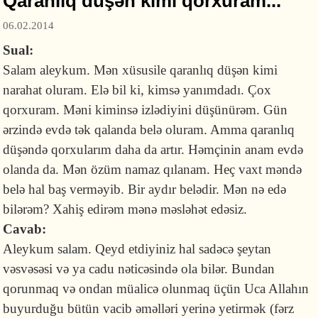
Qaranlıq düşən kimi qorxuram...
06.02.2014
Sual:
Salam aleykum. Mən xüsusile qaranlıq düşən kimi
narahat oluram. Elə bil ki, kimsə yanımdadı. Çox
qorxuram. Məni kiminsə izlədiyini düşünürəm. Gün
ərzində evdə tək qalanda belə oluram. Amma qaranlıq
düşəndə qorxularım daha da artır. Həmçinin anam evdə
olanda da. Mən özüm namaz qılanam. Heç vaxt məndə
belə hal baş verməyib. Bir aydır belədir. Mən nə edə
bilərəm? Xahiş edirəm mənə məsləhət edəsiz.
Cavab:
Aleykum salam. Qeyd etdiyiniz hal sadəcə şeytan
vəsvəsəsi və ya cadu nəticəsində ola bilər. Bundan
qorunmaq və ondan müalicə olunmaq üçün Uca Allahın
buyurduğu bütün vacib əməlləri yerinə yetirmək (fərz