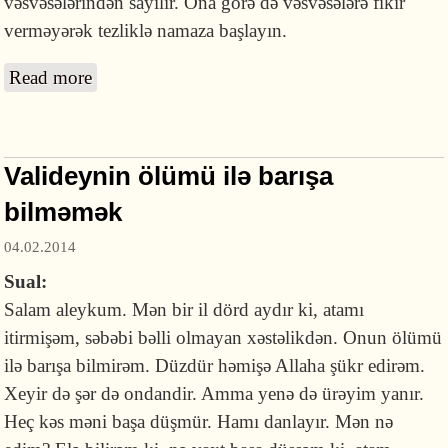
vəsvəsələrindən sayılır. Ona görə də vəsvəsələrə fikir
verməyərək tezliklə namaza başlayın.
Read more
about Namaz qılmaq istəyirəm, amma
qəlbimdə narahatçılıq var
Valideynin ölümü ilə barışa
bilməmək
04.02.2014
Sual:
Salam aleykum. Mən bir il dörd aydır ki, atamı
itirmişəm, səbəbi bəlli olmayan xəstəlikdən. Onun ölümü
ilə barışa bilmirəm. Düzdür həmişə Allaha şükr edirəm.
Xeyir də şər də ondandir. Amma yenə də ürəyim yanır.
Heç kəs məni başa düşmür. Hamı danlayır. Mən nə