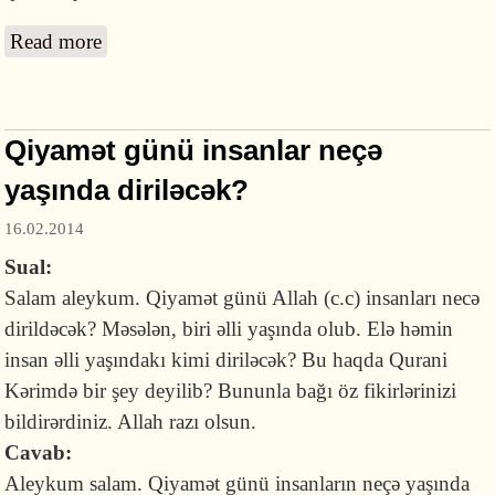
Read more
about Nal nədir və onu niyə evdən asırlar?
Qiyamət günü insanlar neçə
yaşında diriləcək?
16.02.2014
Sual:
Salam aleykum. Qiyamət günü Allah (c.c) insanları necə
dirildəcək? Məsələn, biri əlli yaşında olub. Elə həmin
insan əlli yaşındakı kimi diriləcək? Bu haqda Qurani
Kərimdə bir şey deyilib? Bununla bağı öz fikirlərinizi
bildirərdiniz. Allah razı olsun.
Cavab:
Aleykum salam. Qiyamət günü insanların neçə yaşında