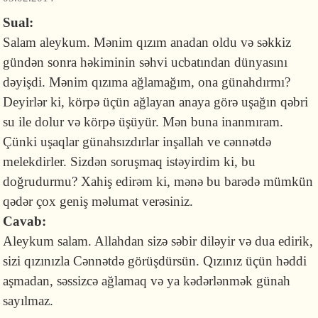
Sual:
Salam aleykum. Mənim qızım anadan oldu və səkkiz
gündən sonra həkiminin səhvi ucbatından dünyasını
dəyişdi. Mənim qızıma ağlamağım, ona günahdırmı?
Deyirlər ki, körpə üçün ağlayan anaya görə uşağın qəbri
su ile dolur və körpə üşüyür. Mən buna inanmıram.
Çünki uşaqlar günahsızdırlar inşallah ve cənnətdə
melekdirler. Sizdən soruşmaq istəyirdim ki, bu
doğrudurmu? Xahiş edirəm ki, mənə bu barədə mümkün
qədər çox geniş məlumat verəsiniz.
Cavab:
Aleykum salam. Allahdan sizə səbir diləyir və dua edirik,
sizi qızınızla Cənnətdə görüşdürsün. Qızınız üçün həddi
aşmadan, səssizcə ağlamaq və ya kədərlənmək günah
sayılmaz.