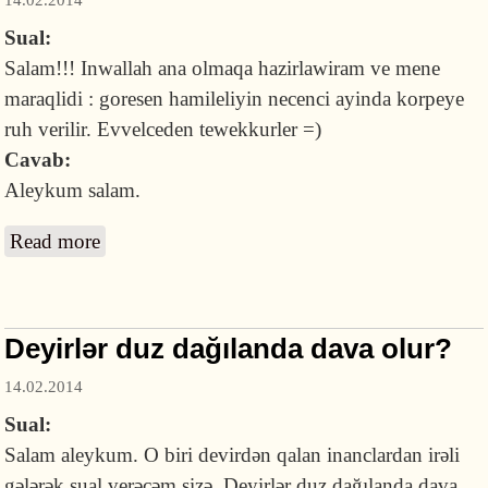
Sual:
Salam!!! Inwallah ana olmaqa hazirlawiram ve mene
maraqlidi : goresen hamileliyin necenci ayinda korpeye
ruh verilir. Evvelceden tewekkurler =)
Cavab:
Aleykum salam.
Read more
about Körpəyə hamiləliyin neçənci ayında ruh
verilir?
Deyirlər duz dağılanda dava olur?
14.02.2014
Sual:
Salam aleykum. O biri devirdən qalan inanclardan irəli
gələrək sual verəcəm sizə. Deyirlər duz dağılanda dava