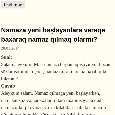
Read more
about İslamda qadını döymək icazəlidirmi?
Namaza yeni başlayanlara vərəqə
baxaraq namaz qılmaq olarmı?
28.01.2014
Sual:
Salam aleykum. Mən namaza başlamaq istiyirəm, bəzən
sözlər yadımdan çıxır, namaz qılsam kitaba baxıb qıla
bilərəm?
Cavab:
Aleykum salam. Namaz qılmağa yeni başlayarkən,
namazın söz və hərəkətlərini tam mənimsəyənə qədər
namaz qıla-qıla vərəq və ya kitabdan istifadə etməkdə
günah yazılmır. Bu xüsusda Uca Allah buyurur: