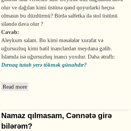
olur ve dağılan kimi üstünə qənd qoyurlarki heçnə
olmasın bu düzdürmü? Birdə salfetka ilə stol üstünü
siləndə dava olur ?
Cavab:
Aleykum salam. Bu kimi məsələlər xurafat və
uğursuzluq kimi batil inanclardan meydana gəlib.
İslamda isə uğursuzluq inancı yoxdur. Daha ətraflı:
Dırnaq tutub yerə tökmək günahdır?
Read more
about Deyirlər duz dağılanda dava olur?
Namaz qılmasam, Cənnətə girə
bilərəm?