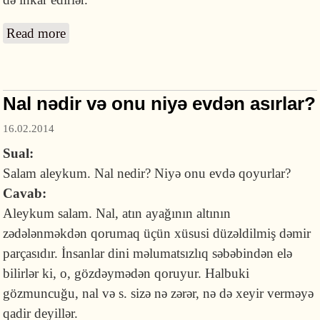
Read more
about Yadplanetlilər varmı?
Nal nədir və onu niyə evdən asırlar?
16.02.2014
Sual:
Salam aleykum. Nal nedir? Niyə onu evdə qoyurlar?
Cavab:
Aleykum salam. Nal, atın ayağının altının
zədələnməkdən qorumaq üçün xüsusi düzəldilmiş dəmir
parçasıdır. İnsanlar dini məlumatsızlıq səbəbindən elə
bilirlər ki, o, gözdəymədən qoruyur. Halbuki
gözmuncuğu, nal və s. sizə nə zərər, nə də xeyir verməyə
qadir deyillər.