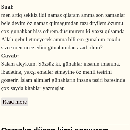
Sual:
men artiq sekkiz ildi namaz qilaram amma son zamanlar
bele deyim öz namaz qılmagımdan razı dryilem.özumu
cox gunahkar hiss edirem.düsünürem ki yaxsı qılsamda
Allah qebul etmeyecek.amma bilirem günahım coxdu
sizce men nece edim günahımdan azad olum?
Cavab:
Salam aleykum. Sözsüz ki, günahlar insanın imanına,
ibadətinə, yaxşı əməllər etməyinə öz mənfi təsirini
göstərir. İslam alimləri günahların insana təsiri barəsində
çox sayda kitablar yazmışlar.
Read more
about Qıldığım namazdan razı deyiləm, nə
edim?