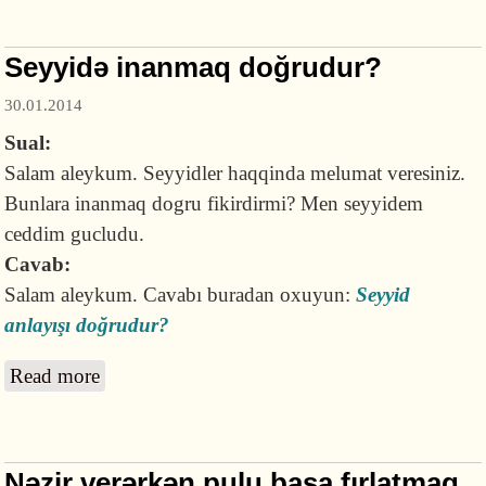
Seyyidə inanmaq doğrudur?
30.01.2014
Sual:
Salam aleykum. Seyyidler haqqinda melumat veresiniz.
Bunlara inanmaq dogru fikirdirmi? Men seyyidem
ceddim gucludu.
Cavab:
Salam aleykum. Cavabı buradan oxuyun:
Seyyid
anlayışı doğrudur?
Read more
about Seyyidə inanmaq doğrudur?
Nəzir verərkən pulu başa fırlatmaq