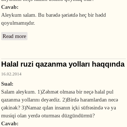
Cavab:
Aleykum salam. Bu barədə şəriətdə heç bir hədd
qoyulmamışdır.
Read more
about Ticarətdə malın maya dəyərinin üzərinə
neçə faiz qoyub satmaq olar?
Halal ruzi qazanma yolları haqqında
16.02.2014
Sual:
Salam aleykum. 1)Zəhmət olmasa bir neçə halal pul
qazanma yollarını deyərdiz. 2)Birdə haramlardan necə
çəkinək? 3)Namaz qılan insanın içki süfrəsində və ya
musiqi olan yerdə oturması düzgündürmü?
Cavab: