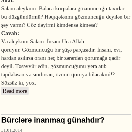
Sual:
Salam aleykum. Balaca körpələrə gözmuncuğu taxırlar
bu düzgündürmü? Həqiqətənmi gözmuncuğu deyilən bir
şey varmı? Göz dəyirmi kimdənsə kiməsə?
Cavab:
Və aleykum Salam. İnsanı Uca Allah
qoruyur. Gözmuncuğu bir şüşə parçasıdır. İnsanı, evi,
hardan asılırsa oranı heç bir zərərdən qorumağa qadir
deyil. Təsəvvür edin, gözmuncuğunu yerə atıb
tapdalasan və sındırsan, özünü qoruya biləcəkmi!?
Sözsüz ki, yox.
Read more
about Gözmuncuğu asmaq düzgündürmü?
Bürclərə inanmaq günahdır?
31.01.2014