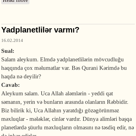
qəbul olunurmu?
Yadplanetlilər varmı?
16.02.2014
Sual:
Salam aleykum. Elmdə yadplanetlilərin mövcudluğu
haqqında çox məlumatlar var. Bəs Qurani Kərimdə bu
haqda nə deyilir?
Cavab:
Aleykum salam. Uca Allah aləmlərin - yeddi qat
səmanın, yerin və bunların arasında olanların Rəbbidir.
Biz bilirik ki, Uca Allahın yaratdığı gözəgörünməz
məxluqlar - mələklər, cinlər vardır. Dünya alimləri başqa
planetlərdə şüurlu məxluqların olmasını nə təsdiq edir, nə
də inkar edirlər.