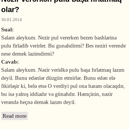
olar?
30.01.2014
Sual:
Salam aleykum. Nezir pul vererken bezen bashlarina
pulu firladib verirler. Bu gunahdirmi? Bes neziri verende
nese demek lazimdirmi?
Cavab:
Salam aleykum. Nəzir veridkə pulu başa fırlatmaq lazım
deyil. Bunu edənlər düzgün etmirlər. Bunu edən elə
fikirləşir ki, belə etsə O verdiyi pul ona haram olacaqdır,
bu isə yalnış iddiadır və günahdır. Həmçinin, nəzir
verəndə heçnə demək lazım deyil.
Read more
about Nəzir verərkən pulu başa fırlatmaq olar?