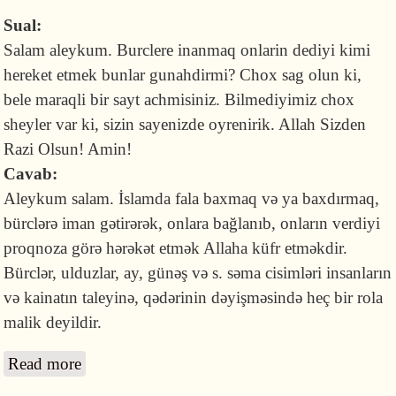
Sual:
Salam aleykum. Burclere inanmaq onlarin dediyi kimi
hereket etmek bunlar gunahdirmi? Chox sag olun ki,
bele maraqli bir sayt achmisiniz. Bilmediyimiz chox
sheyler var ki, sizin sayenizde oyrenirik. Allah Sizden
Razi Olsun! Amin!
Cavab:
Aleykum salam. İslamda fala baxmaq və ya baxdırmaq,
bürclərə iman gətirərək, onlara bağlanıb, onların verdiyi
proqnoza görə hərəkət etmək Allaha küfr etməkdir.
Bürclər, ulduzlar, ay, günəş və s. səma cisimləri insanların
və kainatın taleyinə, qədərinin dəyişməsində heç bir rola
malik deyildir.
Read more
about Bürclərə inanmaq günahdır?