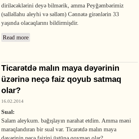
diriləcəklərini deyə bilmərik, amma Peyğəmbərimiz
(salləllahu aleyhi və səlləm) Cənnətə girənlərin 33
yaşında olacaqlarını bildirmişdir.
Read more
about Qiyamət günü insanlar neçə yaşında
diriləcək?
Ticarətdə malın maya dəyərinin
üzərinə neçə faiz qoyub satmaq
olar?
16.02.2014
Sual:
Salam aleykum. bağışlayın narahat etdim. Amma məni
maraqlandıran bir sual var. Ticarətdə malın maya
dəyərinin neçə faizini üstünə qoymaq olar?