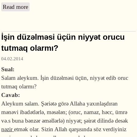
Read more
about Ölmüş körpə üçün ağlamaq
İşin düzəlməsi üçün niyyət orucu
tutmaq olarmı?
04.02.2014
Sual:
Salam aleykum. İşin düzəlməsi üçün, niyyət edib oruc
tutmaq olarmı?
Cavab:
Aleykum salam. Şəriətə görə Allaha yaxınlaşdıran
mənəvi ibadətlərlə, məsələn; (oruc, namaz, həcc, ümrə
və.s buna bənzər əməllərlə) niyyət; şəirət dilində desək
nəzir
etmək olar. Sizin Allah qarşısında söz verdiyiniz