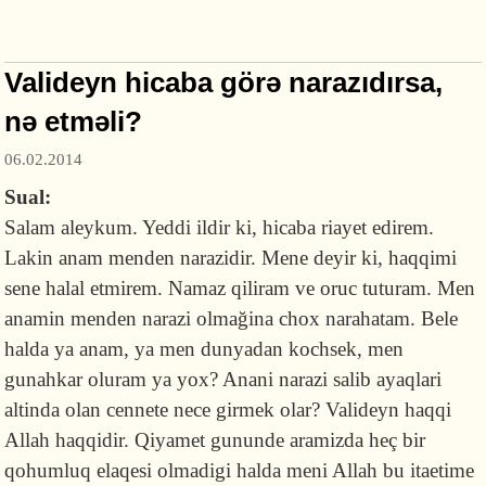
necə qayıda bilər?
Valideyn hicaba görə narazıdırsa,
nə etməli?
06.02.2014
Sual:
Salam aleykum. Yeddi ildir ki, hicaba riayet edirem.
Lakin anam menden narazidir. Mene deyir ki, haqqimi
sene halal etmirem. Namaz qiliram ve oruc tuturam. Men
anamin menden narazi olmağina chox narahatam. Bele
halda ya anam, ya men dunyadan kochsek, men
gunahkar oluram ya yox? Anani narazi salib ayaqlari
altinda olan cennete nece girmek olar? Valideyn haqqi
Allah haqqidir. Qiyamet gununde aramizda heç bir
qohumluq elaqesi olmadigi halda meni Allah bu itaetime