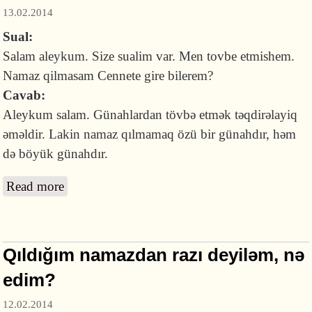
13.02.2014
Sual:
Salam aleykum. Size sualim var. Men tovbe etmishem.
Namaz qilmasam Cennete gire bilerem?
Cavab:
Aleykum salam. Günahlardan tövbə etmək təqdirəlayiq
əməldir. Lakin namaz qılmamaq özü bir günahdır, həm
də böyük günahdır.
Read more
about Namaz qılmasam, Cənnətə girə bilərəm?
Qıldığım namazdan razı deyiləm, nə
edim?
12.02.2014