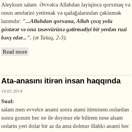
Aleykum salam. Əvvəlcə Allahdan layiqincə qorxmaq və
onun əmrlərini yetirmək və qadağalarından çəkinmək
lazımdır:
"
...All
ahdan qorxana, Allah çıxış yolu
göstərər və ona təsəvvürünə gətirmədiyi bir yerdən ruzi
bəxş edər...".
(ət Talaq, 2-3).
Read more
about Halal ruzi qazanma yolları haqqında
Ata-anasını itirən insan haqqında
14.02.2014
Sual:
salam men evvelce anami sonra atami itirmisem.onlardan
sonra gozum hec ne ile doymur ele bilirem nese alsam
onlarin yeri dolar bir az da ama dolmur illahki anami hec