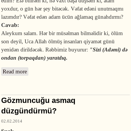
edim? Elə bilirəm ki, nə vaxt başa düşsəm ki, atam
yoxdur, o gün hər şey bitəcək. Vəfat edəni unutmaqmı
lazımdır? Vəfat edən adam ücün ağlamaq günahdırmı?
Cavab:
Aleykum salam. Hər bir müsəlman bilməlidir ki, ölüm
son deyil, Uca Allah ölmüş insanları qiyamət günü
yenidən dirildəcək. Rəbbimiz buyurur:
"
Sizi (Adəmi)
də
ondan (torpaqdan) yaratdıq.
Read more
about Valideynin ölümü ilə barışa bilməmək
Gözmuncuğu asmaq
düzgündürmü?
02.02.2014