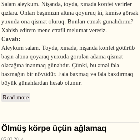
Salam aleykum. Nişanda, toyda, xınada konfet verirlər
qızlara. Onları başımızın altına qoyuruq ki, kimisə görsək
yuxuda ona qismət oluruq. Bunları etmək günahdırmı?
Xahish edirem mene etrafli melumat veresiz.
Cavab:
Aleykum salam. Toyda, xınada, nişanda konfet götürüb
başın altına qoyaraq yuxuda görülən adama qismət
olacağına inanmaq günahdır. Çünki, bu əməl fala
baxmağın bir növüdür. Fala baxmaq və fala baxdırmaq
böyük günahlardan hesab olunur.
Read more
about Konfeti yastığın altına qoyaraq gələcək
nişanlını yuxuda görmək
Ölmüş körpə üçün ağlamaq
05.02.2014