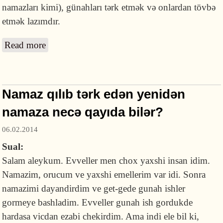
namazları kimi), günahları tərk etmək və onlardan tövbə
etmək lazımdır.
Read more
about Qaranlıq düşən kimi qorxuram...
Namaz qılıb tərk edən yenidən
namaza necə qayıda bilər?
06.02.2014
Sual:
Salam aleykum. Evveller men chox yaxshi insan idim.
Namazim, orucum ve yaxshi emellerim var idi. Sonra
namazimi dayandirdim ve get-gede gunah ishler
gormeye bashladim. Evveller gunah ish gordukde
hardasa vicdan ezabi chekirdim. Ama indi ele bil ki,