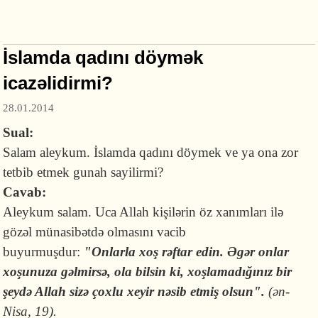
İslamda qadını döymək
icazəlidirmi?
28.01.2014
Sual:
Salam aleykum. İslamda qadını döymek ve ya ona zor
tetbib etmek gunah sayilirmi?
Cavab:
Aleykum salam. Uca Allah kişilərin öz xanımları ilə
gözəl münasibətdə olmasını vacib
buyurmuşdur:
"Onlarla xoş rəftar edin. Əgər onlar
xoşunuza gəlmirsə, ola bilsin ki, xoşlamadığınız bir
şeydə Allah sizə çoxlu xeyir nəsib etmiş olsun".
(ən-
Nisa, 19).