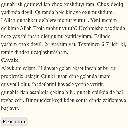
gunah ish gormeyi lap chox xoshduyuram. Chox deqiq
yadimda deyil, Quranda bele bir aye oxumushdum.
"Allah gunahkar qelblere mohur vurur". Yeni menim
qelbime Allah Teala mohur vurub? Kechmishe baxdiqda
nece yaxshi insan oldugumu xatirlayiram. Eslinde
yashim chox deyil. 24 yashim var. Texminen 6-7 ildir ki,
temiz dinden uzaqlashmisham.
Cavab:
Aleykum salam. Hidayətə gələn əksər insanlar bu cür
problemlə üzləşir. Çünki insan dinə gələndə imanı
qüvvətli olur, ibadətlərini həvəslə yerinə yetirir,
günahlardan asanlıqla çəkinə bilir, günah etdikdə dərhal
tövbə edir. Bir müddət keçdikdən sonra dində zəifləməyə
başlayır.
Read more
about Namaz qılıb tərk edən yenidən namaza