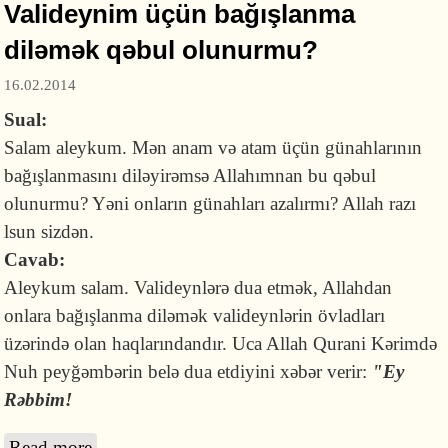
Valideynim üçün bağışlanma
diləmək qəbul olunurmu?
16.02.2014
Sual:
Salam aleykum. Mən anam və atam üçün günahlarının
bağışlanmasını diləyirəmsə Allahımnan bu qəbul
olunurmu? Yəni onların günahları azalırmı? Allah razı
lsun sizdən.
Cavab:
Aleykum salam. Valideynlərə dua etmək, Allahdan
onlara bağışlanma diləmək valideynlərin övladları
üzərində olan haqlarındandır. Uca Allah Qurani Kərimdə
Nuh peyğəmbərin belə dua etdiyini xəbər verir:
"Ey
Rəbbim!
Read more
about Valideynim üçün bağışlanma diləmək