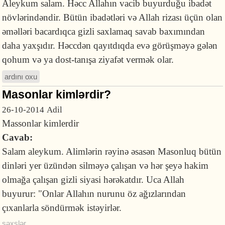
Aleykum salam. Həcc Allahın vacib buyurduğu ibadət
növlərindəndir. Bütün ibadətləri və Allah rizası üçün olan
əməlləri bacardıqca gizli saxlamaq savab baxımından
daha yaxşıdır. Həccdən qayıtdıqda evə görüşməyə gələn
qohum və ya dost-tanışa ziyafət vermək olar.
ardını oxu
Masonlar kimlərdir?
26-10-2014
Adil
Massonlar kimlerdir
Cavab:
Salam aleykum. Alimlərin rəyinə əsasən Masonluq bütün
dinləri yer üzündən silməyə çalışan və hər şeyə hakim
olmağa çalışan gizli siyasi hərəkatdır. Uca Allah
buyurur: "Onlar Allahın nurunu öz ağızlarından
çıxanlarla söndürmək istəyirlər.
şəxslər