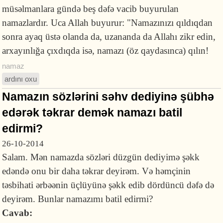
müsəlmanlara gündə beş dəfə vacib buyurulan
namazlardır. Uca Allah buyurur: "Namazınızı qıldıqdan
sonra ayaq üstə olanda da, uzananda da Allahı zikr edin,
arxayınlığa çıxdıqda isə, namazı (öz qaydasınca) qılın!
namaz
ardını oxu
Namazın sözlərini səhv dediyinə şübhə
edərək təkrar demək namazı batil
edirmi?
26-10-2014
Salam. Mən namazda sözləri düzgün dediyimə şəkk
edəndə onu bir daha təkrar deyirəm. Və həmçinin
təsbihati ərbəənin üçlüyünə şəkk edib dördüncü dəfə də
deyirəm. Bunlar namazımı batil edirmi?
Cavab: