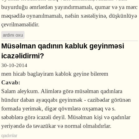
buyurduğu əmrlərdən yayındırmamalı, qumar və ya mərc
məqsədilə oynanılmamalı, nəfsin xəstəliyinə, düşkünlüyə
çevrilməməlidir.
ardını oxu
Müsəlman qadının kabluk geyinməsi
icazəlidirmi?
30-10-2014
men hicab baglayiram kablok geyine bilerem
Cavab:
Salam aleykum. Alimlərə görə müsəlman qadınlara
hündur daban ayaqqabı geyinmək - cazibədar görünən
formada yerimək, digər qövmlərə oxşamaq və s.
səbəblərə görə icazəli deyil. Müsəlman kişi və qadınlar
yeriyəndə də təvazükar və normal olmalıdırlar.
qadınlar