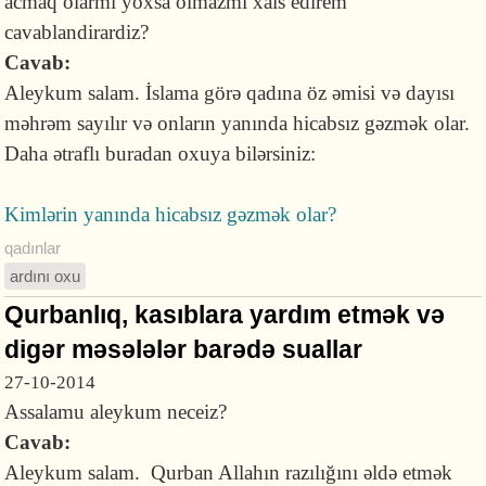
acmaq olarmi yoxsa olmazmi xais edirem
cavablandirardiz?
Cavab:
Aleykum salam. İslama görə qadına öz əmisi və dayısı
məhrəm sayılır və onların yanında hicabsız gəzmək olar.
Daha ətraflı buradan oxuya bilərsiniz:
Kimlərin yanında hicabsız gəzmək olar?
qadınlar
ardını oxu
Qurbanlıq, kasıblara yardım etmək və
digər məsələlər barədə suallar
27-10-2014
Assalamu aleykum neceiz?
Cavab:
Aleykum salam. Qurban Allahın razılığını əldə etmək