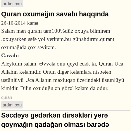
ardını oxu
Quran oxumağın savabı haqqında
26-10-2014
kama
Salam mən quranı tam100%düz oxuya bilmirəm
.oxuyarkən səfə yol verirəm.bu günahdırmı.quranı
oxumağıda çox sevirəm.
Cavab:
Aleykum salam. Əvvəla onu qeyd edək ki, Quran Uca
Allahın kəlamıdır. Onun digər kəlamlara nisbətən
üstünlüyü Uca Allahın məxluqatı üzərindəki üstünlüyü
kimidir. Dilin oxuduğu ən gözəl kəlam da odur.
quran
ardını oxu
Səcdəyə gedərkən dirsəkləri yerə
qoymağın qadağan olması barədə