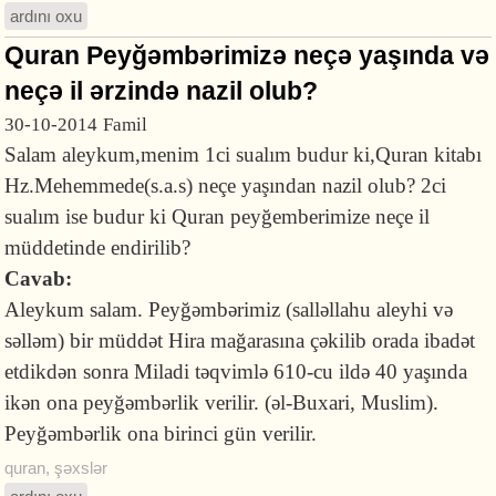
ardını oxu
Quran Peyğəmbərimizə neçə yaşında və
neçə il ərzində nazil olub?
30-10-2014
Famil
Salam aleykum,menim 1ci sualım budur ki,Quran kitabı
Hz.Mehemmede(s.a.s) neçe yaşından nazil olub? 2ci
sualım ise budur ki Quran peyğemberimize neçe il
müddetinde endirilib?
Cavab:
Aleykum salam. Peyğəmbərimiz (salləllahu aleyhi və
səlləm) bir müddət Hira mağarasına çəkilib orada ibadət
etdikdən sonra Miladi təqvimlə 610-cu ildə 40 yaşında
ikən ona peyğəmbərlik verilir. (əl-Buxari, Muslim).
Peyğəmbərlik ona birinci gün verilir.
quran
,
şəxslər