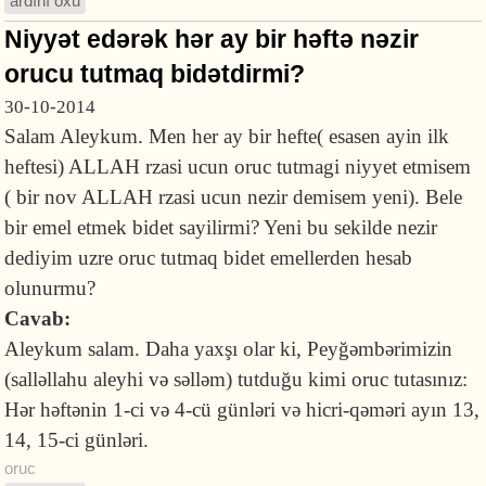
ardını oxu
Niyyət edərək hər ay bir həftə nəzir
orucu tutmaq bidətdirmi?
30-10-2014
Salam Aleykum. Men her ay bir hefte( esasen ayin ilk
heftesi) ALLAH rzasi ucun oruc tutmagi niyyet etmisem
( bir nov ALLAH rzasi ucun nezir demisem yeni). Bele
bir emel etmek bidet sayilirmi? Yeni bu sekilde nezir
dediyim uzre oruc tutmaq bidet emellerden hesab
olunurmu?
Cavab:
Aleykum salam. Daha yaxşı olar ki, Peyğəmbərimizin
(salləllahu aleyhi və səlləm) tutduğu kimi oruc tutasınız:
Hər həftənin 1-ci və 4-cü günləri və hicri-qəməri ayın 13,
14, 15-ci günləri.
oruc