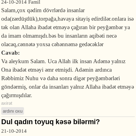
24-10-2014
Famil
Salam,çox qədim dövrlərdə insanlar
oda(zərdüştlük),torpağa,havaya sitayiş edirdilər.onlara isə
tək olan Allaha ibadət etməyə çağıran bir peyğəmbər ya
da imam olmamışdı.bəs bu insanların aqibəti necə
olacaq,cənnətə yoxsa cəhənnəmə gedəcəklər
Cavab:
Va aleykum Salam. Uca Allah ilk insan Adəmə yalnız
Ona ibadət etməyi əmr etmişdi. Adəmin ardınca
Rəbbimiz Nuhu və daha sonra digər peyğəmbərləri
göndərmiş, onlar da insanları yalnız Allaha ibadət etməyə
çağırmışdılar.
axirət
ardını oxu
Dul qadın toyuq kəsə bilərmi?
21-10-2014