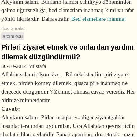
Aleykum salam. Bunların hamısı cahiliyyə dönəmindən
qalma uğursuzluğa, bəd əlamətlərə inanmaq kimi xurafat
yönlü fikirlərdir. Daha ətraflı:
Bəd əlamətlərə inanma!
dua
,
xurafat
ardını oxu
Pirləri ziyarət etmək və onlardan yardım
diləmək düzgündürmü?
30-10-2014
Mustafa
Allahin salami olsun size....Bilmek isterdim piri ziyaret
etmek, pirden komey dilemek, qisaca pire inanmaq ne
derecede duzgundur ? Zehmet olmasa cavab vererdiz Her
birinize minnetdaram
Cavab:
Aleykum salam. Pirlər, ocaqlar və digər ziyarətgahlar
insanlar tərəfindən uydurulan, Uca Allahdan qeyrisi üçün
ibadət edilən yerləridir. Pənah aparmaq, dua etmək, nəzir