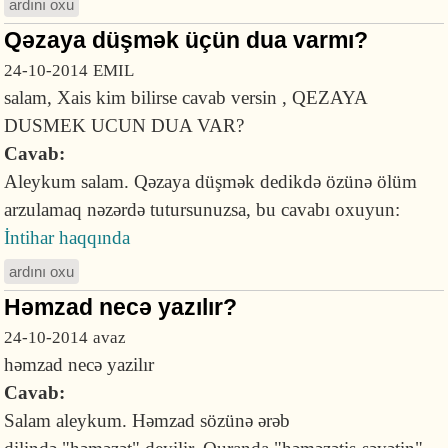
ardını oxu
Qəzaya düşmək üçün dua varmı?
24-10-2014
EMIL
salam, Xais kim bilirse cavab versin , QEZAYA
DUSMEK UCUN DUA VAR?
Cavab:
Aleykum salam. Qəzaya düşmək dedikdə özünə ölüm
arzulamaq nəzərdə tutursunuzsa, bu cavabı oxuyun:
İntihar haqqında
ardını oxu
Həmzad necə yazılır?
24-10-2014
avaz
həmzad necə yazilır
Cavab:
Salam aleykum. Həmzad sözünə ərəb