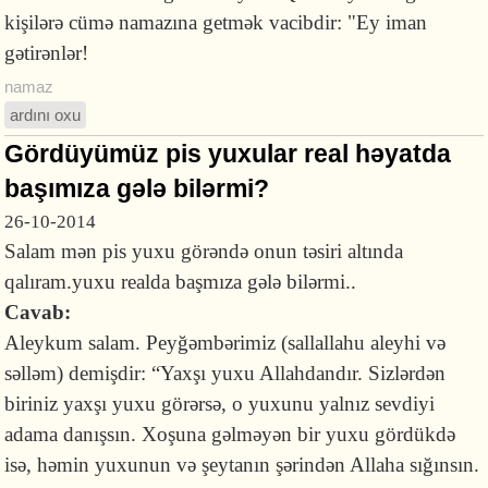
kişilərə cümə namazına getmək vacibdir: "Ey iman
gətirənlər!
namaz
ardını oxu
Gördüyümüz pis yuxular real həyatda
başımıza gələ bilərmi?
26-10-2014
Salam mən pis yuxu görəndə onun təsiri altında
qalıram.yuxu realda başmıza gələ bilərmi..
Cavab:
Aleykum salam. Peyğəmbərimiz (sallallahu aleyhi və
səlləm) demişdir: “Yaxşı yuxu Allahdandır. Sizlərdən
biriniz yaxşı yuxu görərsə, o yuxunu yalnız sevdiyi
adama danışsın. Xoşuna gəlməyən bir yuxu gördükdə
isə, həmin yuxunun və şeytanın şərindən Allaha sığınsın.