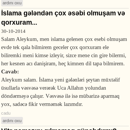
ardını oxu
İslama gələndən çox əsəbi olmuşam və
qorxuram...
30-10-2014
Salam Aleykum, men islama gelenen çox esebi olmuşam
evde tek qala bilmirem geceler çox qorxuram ele
biliremki meni kimse izleyir, sizce mene cin gire bilermi,
her kesnen acı danişiram, heç kimnen dil tapa bilmirem.
Cavab:
Aleykum salam. İslama yeni gələnləri şeytan müxtəlif
üsullarla vəsvəsə verərək Uca Allahın yolundan
döndərməyə çalışır. Vəsvəsə ilə isə mübarizə aparmaq
yox, sadəcə fikir verməmək lazımdır.
cadu
ardını oxu