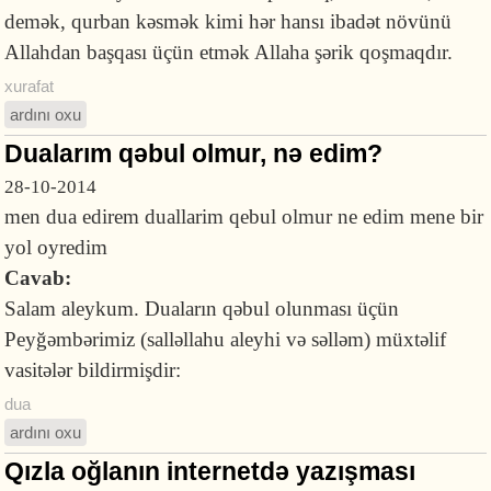
demək, qurban kəsmək kimi hər hansı ibadət növünü
Allahdan başqası üçün etmək Allaha şərik qoşmaqdır.
xurafat
ardını oxu
Dualarım qəbul olmur, nə edim?
28-10-2014
men dua edirem duallarim qebul olmur ne edim mene bir
yol oyredim
Cavab:
Salam aleykum. Duaların qəbul olunması üçün
Peyğəmbərimiz (salləllahu aleyhi və səlləm) müxtəlif
vasitələr bildirmişdir:
dua
ardını oxu
Qızla oğlanın internetdə yazışması