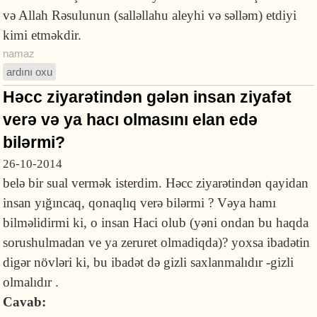
və Allah Rəsulunun (salləllahu aleyhi və səlləm) etdiyi
kimi etməkdir.
namaz
ardını oxu
Həcc ziyarətindən gələn insan ziyafət
verə və ya hacı olmasını elan edə
bilərmi?
26-10-2014
belə bir sual vermək isterdim. Həcc ziyarətindən qayidan
insan yığıncaq, qonaqlıq verə bilərmi ? Vəya hamı
bilməlidirmi ki, o insan Haci olub (yəni ondan bu haqda
sorushulmadan ve ya zeruret olmadiqda)? yoxsa ibadətin
digər növləri ki, bu ibadət də gizli saxlanmalıdır -gizli
olmalıdır .
Cavab: