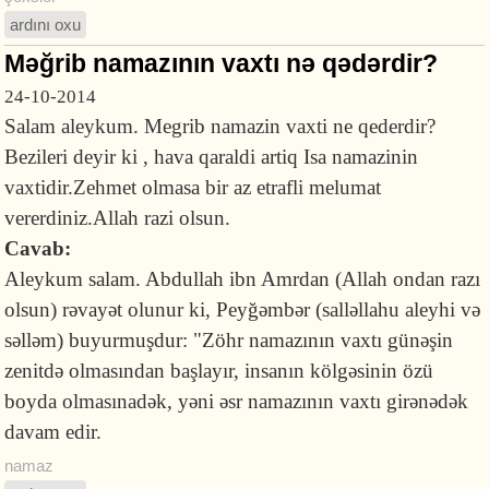
ardını oxu
Məğrib namazının vaxtı nə qədərdir?
24-10-2014
Salam aleykum. Megrib namazin vaxti ne qederdir?
Bezileri deyir ki , hava qaraldi artiq Isa namazinin
vaxtidir.Zehmet olmasa bir az etrafli melumat
vererdiniz.Allah razi olsun.
Cavab:
Aleykum salam. Abdullah ibn Amrdan (Allah ondan razı
olsun) rəvayət olunur ki, Peyğəmbər (salləllahu aleyhi və
səlləm) buyurmuşdur: "Zöhr namazının vaxtı günəşin
zenitdə olmasından başlayır, insanın kölgəsinin özü
boyda olmasınadək, yəni əsr namazının vaxtı girənədək
davam edir.
namaz