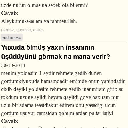
uzde nurun olmasina sebeb ola bilermi?
Cavab:
Aleykumu-s-sələm va rahmətullah.
namaz
,
qadınlar
,
quran
ardını oxu
Yuxuda ölmüş yaxın insanının
üşüdüyünü görmək nə məna verir?
30-10-2014
menim yoldasim 1 aydir rehmete gedib dunen
gordumkiyuxuda hamamdadir emimde onun yanindadir
cixib deyiki yoldasim rehmete gedib inanmiram girib su
tokdum uzune ayildi heyata qayitdi goye baxiram nur
uzlu bir adama teastdiskur edirem onu yasadigi ucun
gordum usuyur camatdan qohumlardan paltar istiyi
Cavab: