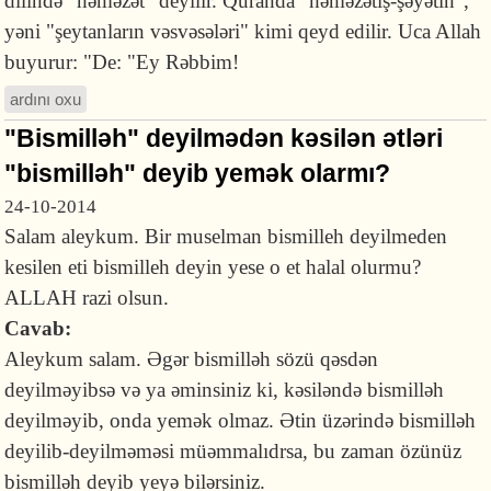
dilində "həməzət" deyilir. Quranda "həməzətiş-şəyətin",
yəni "şeytanların vəsvəsələri" kimi qeyd edilir. Uca Allah
buyurur: "De: "Ey Rəbbim!
ardını oxu
"Bismilləh" deyilmədən kəsilən ətləri
"bismilləh" deyib yemək olarmı?
24-10-2014
Salam aleykum. Bir muselman bismilleh deyilmeden
kesilen eti bismilleh deyin yese o et halal olurmu?
ALLAH razi olsun.
Cavab:
Aleykum salam. Əgər bismilləh sözü qəsdən
deyilməyibsə və ya əminsiniz ki, kəsiləndə bismilləh
deyilməyib, onda yemək olmaz. Ətin üzərində bismilləh
deyilib-deyilməməsi müəmmalıdrsa, bu zaman özünüz
bismilləh deyib yeyə bilərsiniz.