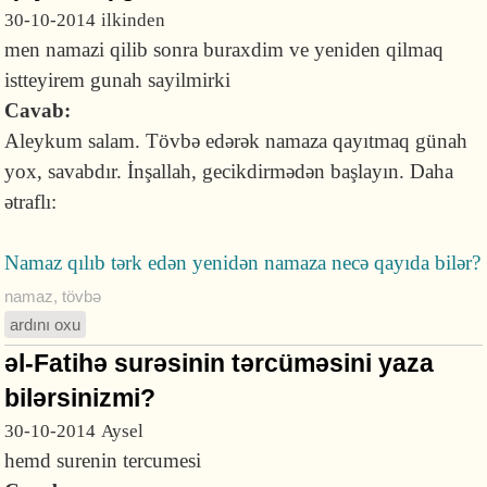
30-10-2014
ilkinden
men namazi qilib sonra buraxdim ve yeniden qilmaq
istteyirem gunah sayilmirki
Cavab:
Aleykum salam. Tövbə edərək namaza qayıtmaq günah
yox, savabdır. İnşallah, gecikdirmədən başlayın. Daha
ətraflı:
Namaz qılıb tərk edən yenidən namaza necə qayıda bilər?
namaz
,
tövbə
ardını oxu
əl-Fatihə surəsinin tərcüməsini yaza
bilərsinizmi?
30-10-2014
Aysel
hemd surenin tercumesi