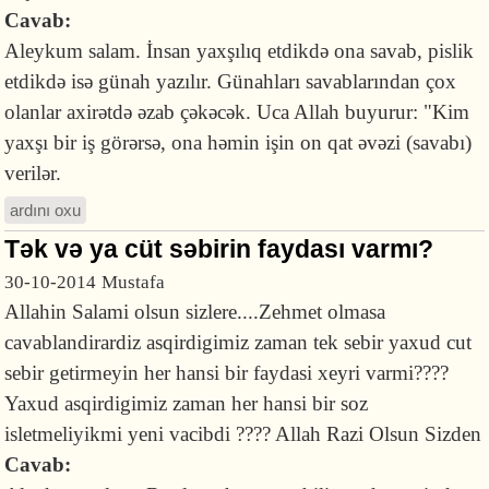
Cavab:
Aleykum salam. İnsan yaxşılıq etdikdə ona savab, pislik
etdikdə isə günah yazılır. Günahları savablarından çox
olanlar axirətdə əzab çəkəcək. Uca Allah buyurur: "Kim
yaxşı bir iş görərsə, ona həmin işin on qat əvəzi (savabı)
verilər.
ardını oxu
Tək və ya cüt səbirin faydası varmı?
30-10-2014
Mustafa
Allahin Salami olsun sizlere....Zehmet olmasa
cavablandirardiz asqirdigimiz zaman tek sebir yaxud cut
sebir getirmeyin her hansi bir faydasi xeyri varmi????
Yaxud asqirdigimiz zaman her hansi bir soz
isletmeliyikmi yeni vacibdi ???? Allah Razi Olsun Sizden
Cavab: