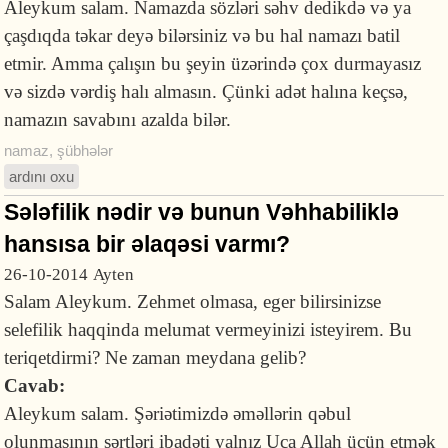
Aleykum salam. Namazda sözləri səhv dedikdə və ya
çaşdıqda təkar deyə bilərsiniz və bu hal namazı batil
etmir. Amma çalışın bu şeyin üzərində çox durmayasız
və sizdə vərdiş halı almasın. Çünki adət halına keçsə,
namazın savabını azalda bilər.
namaz
,
şübhələr
ardını oxu
Sələfilik nədir və bunun Vəhhabiliklə
hansısa bir əlaqəsi varmı?
26-10-2014
Ayten
Salam Aleykum. Zehmet olmasa, eger bilirsinizse
selefilik haqqinda melumat vermeyinizi isteyirem. Bu
teriqetdirmi? Ne zaman meydana gelib?
Cavab:
Aleykum salam. Şəriətimizdə əməllərin qəbul
olunmasının şərtləri ibadəti yalnız Uca Allah üçün etmək