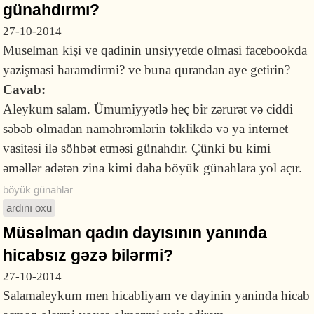
günahdırmı?
27-10-2014
Muselman kişi ve qadinin unsiyyetde olmasi facebookda
yazişmasi haramdirmi? ve buna qurandan aye getirin?
Cavab:
Aleykum salam. Ümumiyyətlə heç bir zərurət və ciddi
səbəb olmadan naməhrəmlərin təklikdə və ya internet
vasitəsi ilə söhbət etməsi günahdır. Çünki bu kimi
əməllər adətən zina kimi daha böyük günahlara yol açır.
böyük günahlar
ardını oxu
Müsəlman qadın dayısının yanında
hicabsız gəzə bilərmi?
27-10-2014
Salamaleykum men hicabliyam ve dayinin yaninda hicab