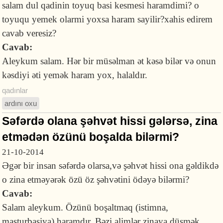
salam dul qadinin toyuq basi kesmesi haramdimi? o
toyuqu yemek olarmi yoxsa haram sayilir?xahis edirem
cavab veresiz?
Cavab:
Aleykum salam. Hər bir müsəlman ət kəsə bilər və onun
kəsdiyi əti yemək haram yox, halaldır.
qadınlar
ardını oxu
Səfərdə olana şəhvət hissi gələrsə, zina
etmədən özünü boşalda bilərmi?
21-10-2014
Əgər bir insan səfərdə olarsa,və şəhvət hissi ona gəldikdə
o zina etməyərək özü öz şəhvətini ödəyə bilərmi?
Cavab:
Salam aleykum. Özünü boşaltmaq (istimna,
masturbasiya) haramdır. Bəzi alimlər zinaya düşmək