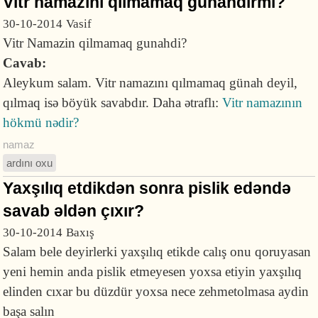
Vitr namazını qılmamaq günahdırmı?
30-10-2014
Vasif
Vitr Namazin qilmamaq gunahdi?
Cavab:
Aleykum salam. Vitr namazını qılmamaq günah deyil,
qılmaq isə böyük savabdır. Daha ətraflı:
Vitr namazının
hökmü nədir?
namaz
ardını oxu
Yaxşılıq etdikdən sonra pislik edəndə
savab əldən çıxır?
30-10-2014
Baxış
Salam bele deyirlerki yaxşılıq etikde calış onu qoruyasan
yeni hemin anda pislik etmeyesen yoxsa etiyin yaxşılıq
elinden cıxar bu düzdür yoxsa nece zehmetolmasa aydin
başa salın