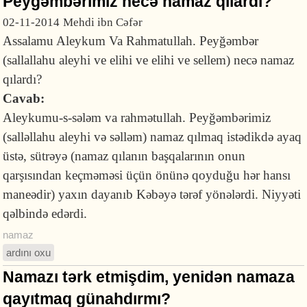
Peyğəmbərimiz necə namaz qılardı?
02-11-2014
Mehdi ibn Cəfər
Assalamu Aleykum Va Rahmatullah. Peyğəmbər
(sallallahu aleyhi ve elihi ve elihi ve sellem) necə namaz
qılardı?
Cavab:
Aleykumu-s-sələm va rahmətullah. Peyğəmbərimiz
(salləllahu aleyhi və səlləm) namaz qılmaq istədikdə ayaq
üstə, sütrəyə (namaz qılanın başqalarının onun
qarşısından keçməməsi üçün önünə qoyduğu hər hansı
maneədir) yaxın dayanıb Kəbəyə tərəf yönələrdi. Niyyəti
qəlbində edərdi.
namaz
ardını oxu
Namazı tərk etmişdim, yenidən namaza
qayıtmaq günahdırmı?