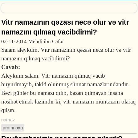
Vitr namazının qəzası necə olur və vitr
namazını qılmaq vacibdirmi?
02-11-2014
Mehdi ibn Cəfər
Salam aleykum. Vitr namazının qəzası necə olur və vitr
namazını qılmaq vacibdirmi?
Cavab:
Aleykum salam. Vitr namazını qılmaq vacib
buyurlmayıb, təkid olunmuş sünnət namazlarındandır.
Bəzi günlər bu namazı qılıb, bəzən qılmayan insana
nəsihət etmək lazımdır ki, vitr namazını müntəzəm olaraq
qılsın.
namaz
ardını oxu