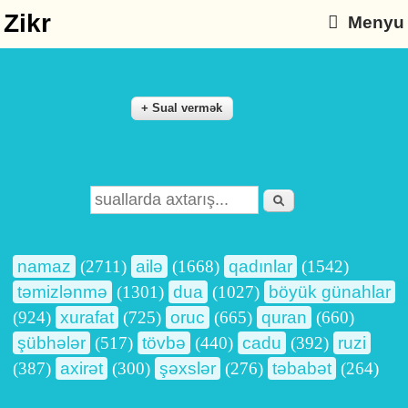
Zikr
Menyu
Axtarış
Search form
namaz
(2711)
ailə
(1668)
qadınlar
(1542)
təmizlənmə
(1301)
dua
(1027)
böyük günahlar
(924)
xurafat
(725)
oruc
(665)
quran
(660)
şübhələr
(517)
tövbə
(440)
cadu
(392)
ruzi
(387)
axirət
(300)
şəxslər
(276)
təbabət
(264)