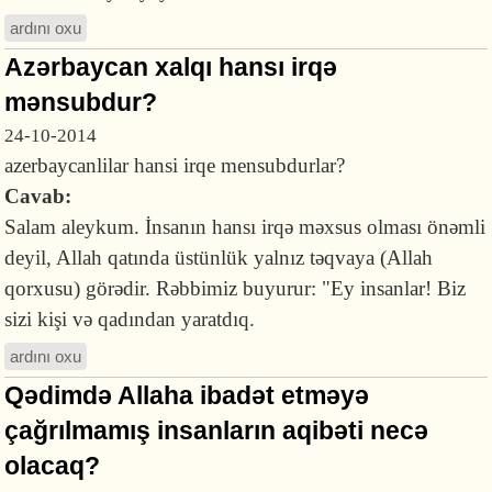
ardını oxu
Azərbaycan xalqı hansı irqə
mənsubdur?
24-10-2014
azerbaycanlilar hansi irqe mensubdurlar?
Cavab:
Salam aleykum. İnsanın hansı irqə məxsus olması önəmli
deyil, Allah qatında üstünlük yalnız təqvaya (Allah
qorxusu) görədir. Rəbbimiz buyurur: "Ey insanlar! Biz
sizi kişi və qadından yaratdıq.
ardını oxu
Qədimdə Allaha ibadət etməyə
çağrılmamış insanların aqibəti necə
olacaq?