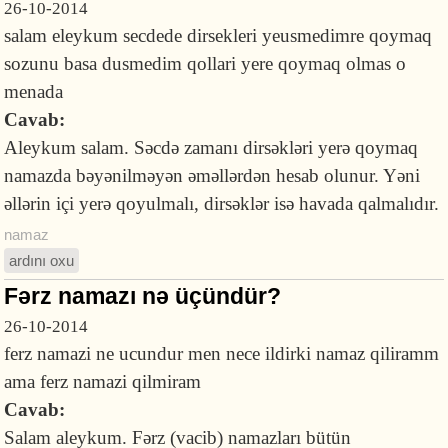
26-10-2014
salam eleykum secdede dirsekleri yeusmedimre qoymaq
sozunu basa dusmedim qollari yere qoymaq olmas o
menada
Cavab:
Aleykum salam. Səcdə zamanı dirsəkləri yerə qoymaq
namazda bəyənilməyən əməllərdən hesab olunur. Yəni
əllərin içi yerə qoyulmalı, dirsəklər isə havada qalmalıdır.
namaz
ardını oxu
Fərz namazı nə üçündür?
26-10-2014
ferz namazi ne ucundur men nece ildirki namaz qiliramm
ama ferz namazi qilmiram
Cavab:
Salam aleykum. Fərz (vacib) namazları bütün