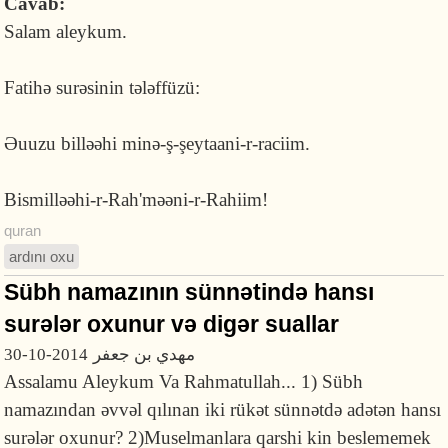
Cavab:
Salam aleykum.
Fatihə surəsinin tələffüzü:
Əuuzu billəəhi minə-ş-şeytaani-r-raciim.
Bismilləəhi-r-Rah'məəni-r-Rahiim!
quran
ardını oxu
Sübh namazının sünnətində hansı
surələr oxunur və digər suallar
30-10-2014
مهدي بن جعفر
Assalamu Aleykum Va Rahmatullah... 1) Sübh
namazından əvvəl qılınan iki rükət sünnətdə adətən hansı
surələr oxunur? 2)Muselmanlara qarshi kin beslememek