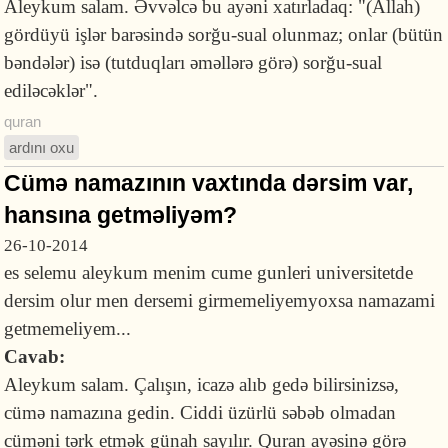
Aleykum salam. Əvvəlcə bu ayəni xatırladaq: "(Allah)
gördüyü işlər barəsində sorğu-sual olunmaz; onlar (bütün
bəndələr) isə (tutduqları əməllərə görə) sorğu-sual
ediləcəklər".
quran
ardını oxu
Cümə namazının vaxtında dərsim var,
hansına getməliyəm?
26-10-2014
es selemu aleykum menim cume gunleri universitetde
dersim olur men dersemi girmemeliyemyoxsa namazami
getmemeliyem...
Cavab:
Aleykum salam. Çalışın, icazə alıb gedə bilirsinizsə,
cümə namazına gedin. Ciddi üzürlü səbəb olmadan
cüməni tərk etmək günah sayılır. Quran ayəsinə görə