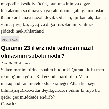
məqsədilə kəsildiyi üçün, bunun ətinin və digər
hissələrinin satılması və ya sahiblərinə gəlir gətirən işlər
üçün xərcləməsi icazəli deyil. Odur ki, qurban əti, dərisi,
yunu, piyi, baş-ayaq və digər hissələrinin satılması
şiddətli məkruhlardand
ardını oxu
Quranın 23 il ərzində tədricən nazil
olmasının səbəbi nədir?
27-10-2014
Tural
Salam menim birinci sualım budur ki,Quran kitabı men
oxuduğuma göre 23 il erzinde nazil olub.Meni
maraqlandıran mesele odur ki,meger Allah her şeyi
bilmir(haşa),xeberdar deyil,geleceyi bilmir ki,niye bu
qeder gec müddetde endirib?
Cavab: