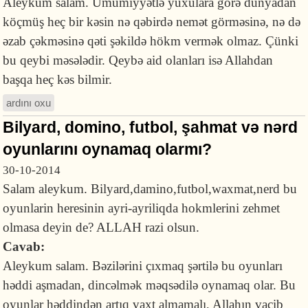
Aleykum salam. Ümumiyyətlə yuxulara görə dünyadan
köçmüş heç bir kəsin nə qəbirdə nemət görməsinə, nə də
əzab çəkməsinə qəti şəkildə hökm vermək olmaz. Çünki
bu qeybi məsələdir. Qeybə aid olanları isə Allahdan
başqa heç kəs bilmir.
ardını oxu
Bilyard, domino, futbol, şahmat və nərd
oyunlarını oynamaq olarmı?
30-10-2014
Salam aleykum. Bilyard,damino,futbol,waxmat,nerd bu
oyunlarin heresinin ayri-ayriliqda hokmlerini zehmet
olmasa deyin de? ALLAH razi olsun.
Cavab:
Aleykum salam. Bəzilərini çıxmaq şərtilə bu oyunları
həddi aşmadan, dincəlmək məqsədilə oynamaq olar. Bu
oyunlar həddindən artıq vaxt almamalı, Allahın vacib