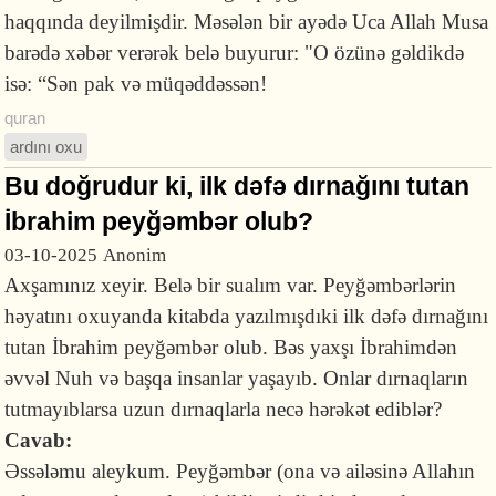
haqqında deyilmişdir. Məsələn bir ayədə Uca Allah Musa
barədə xəbər verərək belə buyurur: "O özünə gəldikdə
isə: “Sən pak və müqəddəssən!
quran
ardını oxu
Bu doğrudur ki, ilk dəfə dırnağını tutan
İbrahim peyğəmbər olub?
03-10-2025
Anonim
Axşamınız xeyir. Belə bir sualım var. Peyğəmbərlərin
həyatını oxuyanda kitabda yazılmışdıki ilk dəfə dırnağını
tutan İbrahim peyğəmbər olub. Bəs yaxşı İbrahimdən
əvvəl Nuh və başqa insanlar yaşayıb. Onlar dırnaqların
tutmayıblarsa uzun dırnaqlarla necə hərəkət ediblər?
Cavab:
Əssələmu aleykum. Peyğəmbər (ona və ailəsinə Allahın