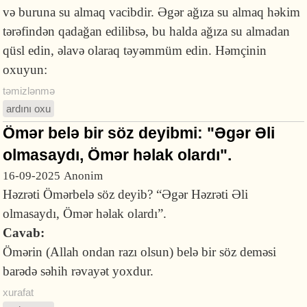
və buruna su almaq vacibdir. Əgər ağıza su almaq həkim
tərəfindən qadağan edilibsə, bu halda ağıza su almadan
qüsl edin, əlavə olaraq təyəmmüm edin. Həmçinin
oxuyun:
təmizlənmə
ardını oxu
Ömər belə bir söz deyibmi: "Əgər Əli
olmasaydı, Ömər həlak olardı".
16-09-2025
Anonim
Həzrəti Ömərbelə söz deyib? “Əgər Həzrəti Əli
olmasaydı, Ömər həlak olardı”.
Cavab:
Ömərin (Allah ondan razı olsun) belə bir söz deməsi
barədə səhih rəvayət yoxdur.
xurafat