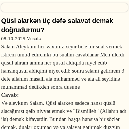
Qüsl alarkən üç dəfə salavat demək
doğrudurmu?
08-10-2025
Vüsalə
Salam Aleykum her vaxtınız xeyir bele bir sual vermek
istirem umud ediremki bu sualım cavablanar Men illerdi
qusul aliram amma her qusul aldiqida niyet edib
hansinqusul aldiqimi niyet edib sonra selami getirirem 3
defe allahım masallı ala muhamməd və ala ali seyidinə
muhammad dedikden sonra dusune
Cavab:
Və aleykum Salam. Qüsl alarkən sadəcə hansı qüslü
alacağınızı qəlb niyyət etmək və "Bismilləh" (Allahın adı
ilə) demək kifayətdir. Bundan başqa hansısa bir sözlər
demək, dualar oxumaq və ya salavat gətirmək düzgün