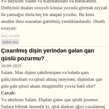
Və aleykum Salam va Rahmətullahi va Bərakətuhu.
Dediyiniz duaları oxuyub kimisə yuxuda görmək niyyəti
ilə yatmağın dinlə heç bir əlaqəsi yoxdur. Bu kimi
əməllər dinə sonradan gətirilmiş yeniliklərdəndir. Ətraflı
oxuyun:
dua
,
xurafat
ardını oxu
Çıxarılmış dişin yerindən gələn qan
qüslü pozurmu?
16-09-2025
Salam. Mən dişimi çəkdirmişəm və hələdə qam
gəlir,cünubam və qüsul almaq istəyirəm, dişimdən qan
gələ gələ qüsul alsam düzgümdür yoxsa batil olur?
Cavab:
Və aleykum Salam. Dişdən gələn qan qüslü pozmur.
Sadəcə bilmək lazımdır ki, qüsl alarkən ağızı yaxalamaq