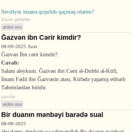
Sevdiyin insana qoşulub qaçmaq olarmı?
böyük günahlar
ardını oxu
Ğazvən ibn Cərir kimdir?
08-09-2025
Azər
Ğazvən İbn cərir kimdir?
Cavab:
Salam aleykum. Ğazvən ibn Cərir əl-Dubbi əl-Küfi,
İmam Fədil ibn Ğazvənin atası, Küfədə yaşamış etibarlı
Tabeinlərdən biridir.
şəxslər
ardını oxu
Bir duanın mənbəyi barədə sual
08-09-2025
Əssələmu aleykum va rahmətullah Bu duanın mənbəsi