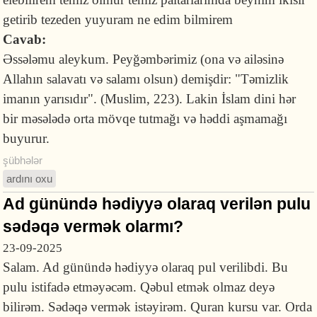
getirib tezeden yuyuram ne edim bilmirem
Cavab:
Əssələmu aleykum. Peyğəmbərimiz (ona və ailəsinə
Allahın salavatı və salamı olsun) demişdir: "Təmizlik
imanın yarısıdır". (Muslim, 223). Lakin İslam dini hər
bir məsələdə orta mövqe tutmağı və həddi aşmamağı
buyurur.
şübhələr
ardını oxu
Ad günündə hədiyyə olaraq verilən pulu
sədəqə vermək olarmı?
23-09-2025
Salam. Ad günündə hədiyyə olaraq pul verilibdi. Bu
pulu istifadə etməyəcəm. Qəbul etmək olmaz deyə
bilirəm. Sədəqə vermək istəyirəm. Quran kursu var. Orda