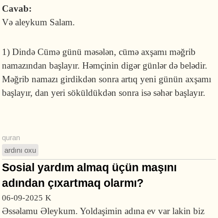
Cavab:
Və aleykum Salam.
1) Dində Cümə günü məsələn, cümə axşamı məğrib
namazından başlayır. Həmçinin digər günlər də belədir.
Məğrib namazı girdikdən sonra artıq yeni günün axşamı
başlayır, dan yeri söküldükdən sonra isə səhər başlayır.
quran
ardını oxu
Sosial yardım almaq üçün maşını
adından çıxartmaq olarmı?
06-09-2025
K
Əssəlamu Əleykum. Yoldaşimin adına ev var lakin biz