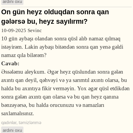
ardını oxu
On gün heyz olduqdan sonra qan
gələrsə bu, heyz sayılırmı?
10-09-2025
Sevinc
10 gün aybaşı olandan sonra qüsl alıb namaz qılmaq
istəyirəm. Lakin aybaşı bitəndən sonra qan yenə gəldi
namaz qıla bilərəm?
Cavab:
Əssələmu aleykum. Əgər heyz qüslundan sonra gələn
axıntı qan deyil, qəhvəyi və ya sarımtıl axıntı olarsa, bu
halda bu axıntıya fikir verməyin. Yox əgər qüsl etdikdən
sonra gələn axıntı qan olarsa və bu qan heyz qanına
bənzəyərsə, bu halda orucunuzu və namazları
saxlamalısınız.
qadınlar
,
təmizlənmə
ardını oxu