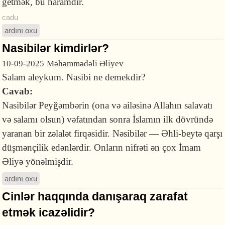
getmək, bu haramdır.
cadu
ardını oxu
Nasibilər kimdirlər?
10-09-2025
Məhəmmədəli Əliyev
Salam aleykum. Nasibi ne demekdir?
Cavab:
Nasibilər Peyğəmbərin (ona və ailəsinə Allahın salavatı
və salamı olsun) vəfatından sonra İslamın ilk dövründə
yaranan bir zəlalət firqəsidir. Nəsibilər — Əhli-beytə qarşı
düşmənçilik edənlərdir. Onların nifrəti ən çox İmam
Əliyə yönəlmişdir.
ardını oxu
Cinlər haqqında danışaraq zarafat
etmək icazəlidir?