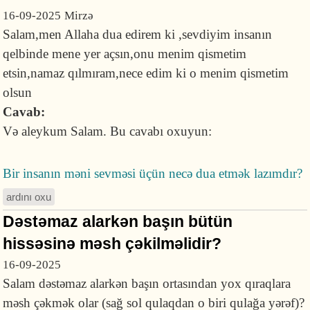
16-09-2025
Mirzə
Salam,men Allaha dua edirem ki ,sevdiyim insanın
qelbinde mene yer açsın,onu menim qismetim
etsin,namaz qılmıram,nece edim ki o menim qismetim
olsun
Cavab:
Və aleykum Salam. Bu cavabı oxuyun:
Bir insanın məni sevməsi üçün necə dua etmək lazımdır?
ardını oxu
Dəstəmaz alarkən başın bütün
hissəsinə məsh çəkilməlidir?
16-09-2025
Salam dəstəmaz alarkən başın ortasından yox qıraqlara
məsh çəkmək olar (sağ sol qulaqdan o biri qulağa yərəf)?