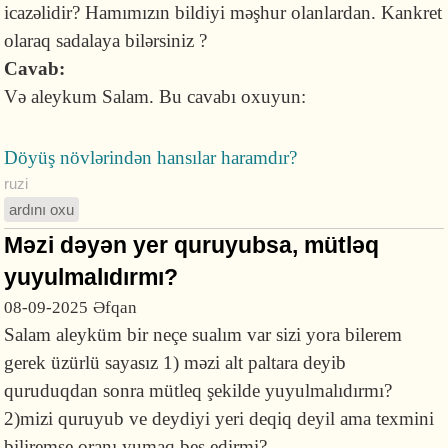
icazəlidir? Hamımızın bildiyi məşhur olanlardan. Kankret
olaraq sadalaya bilərsiniz ?
Cavab:
Və aleykum Salam. Bu cavabı oxuyun:
Döyüş növlərindən hansılar haramdır?
ruzi
ardını oxu
Məzi dəyən yer quruyubsa, mütləq
yuyulmalıdırmı?
08-09-2025
Əfqan
Salam aleyküm bir neçe sualım var sizi yora bilerem
gerek üzürlü sayasız 1) məzi alt paltara deyib
quruduqdan sonra mütleq şekilde yuyulmalıdırmı?
2)mizi quruyub ve deydiyi yeri deqiq deyil ama texmini
biliremse oranı yumaq bes edirmi?