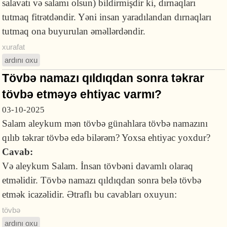
salavatı və salamı olsun) bildirmişdir ki, dırnaqları
tutmaq fitrətdəndir. Yəni insan yaradılandan dırnaqları
tutmaq ona buyurulan əməllərdəndir.
xurafat
ardını oxu
Tövbə namazı qıldıqdan sonra təkrar
tövbə etməyə ehtiyac varmı?
03-10-2025
Salam aleykum mən tövbə günahlara tövbə namazını
qılıb təkrar tövbə edə bilərəm? Yoxsa ehtiyac yoxdur?
Cavab:
Və aleykum Salam. İnsan tövbəni davamlı olaraq
etməlidir. Tövbə namazı qıldıqdan sonra belə tövbə
etmək icazəlidir. Ətraflı bu cavabları oxuyun:
tövbə
ardını oxu