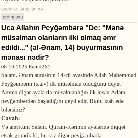
qadınlar
,
təmizlənmə
ardını oxu
Uca Allahın Peyğəmbərə "De: "Mənə
müsəlman olanla­rın ilki olmaq əmr
edildi..." (əl-Ənam, 14) buyurmasının
mənası nədir?
08-10-2025
Ramil2X2
Salam. Ənam surəsinin 14-cü ayəsində Allah Məhəmməd
Peyğəmbərin (s.a.v) ilk müsəlman olduğunu deyir.
Amma digər ayələrdə müsəlmanlığın ilk insan Adəm
peyğəmbərdən başladığını qeyd edir. Bunu izah edə
bilərsiniz?
Cavab:
Və aleykum Salam. Qurani-Kərimin ayələrinə diqqət
etsək görərik ki, bu söz digər peyğəmbərlər