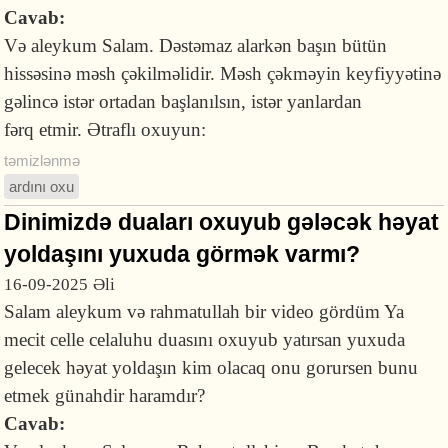
Cavab:
Və aleykum Salam. Dəstəmaz alarkən başın bütün
hissəsinə məsh çəkilməlidir. Məsh çəkməyin keyfiyyətinə
gəlincə istər ortadan başlanılsın, istər yanlardan
fərq etmir. Ətraflı oxuyun:
təmizlənmə
ardını oxu
Dinimizdə duaları oxuyub gələcək həyat
yoldaşını yuxuda görmək varmı?
16-09-2025
Əli
Salam aleykum və rahmatullah bir video gördüm Ya
mecit celle celaluhu duasını oxuyub yatırsan yuxuda
gelecek həyat yoldaşın kim olacaq onu gorursen bunu
etmek günahdir haramdır?
Cavab: