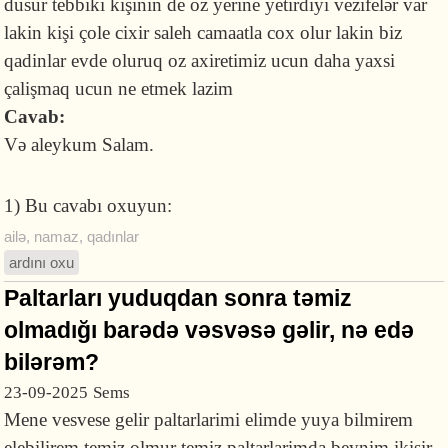
dusur tebbiki kişinin de oz yerine yetirdiyi vezifelər var
lakin kişi çole cixir saleh camaatla cox olur lakin biz
qadinlar evde oluruq oz axiretimiz ucun daha yaxsi
çalişmaq ucun ne etmek lazim
Cavab:
Və aleykum Salam.
1) Bu cavabı oxuyun:
ailə
,
namaz
,
qadınlar
ardını oxu
Paltarları yuduqdan sonra təmiz
olmadığı barədə vəsvəsə gəlir, nə edə
bilərəm?
23-09-2025
Sems
Mene vesvese gelir paltarlarimi elimde yuya bilmirem
elebilirem temiz olmur temiz paltarlarimda beynim ikisir