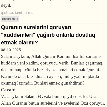
deyil.
qadınlar
,
təmizlənmə
ardını oxu
Quranın surələrini qoruyan
"xuddəmləri" çağırıb onlarla dostluq
etmək olarmı?
08-10-2025
Salam aleykum, Allah Qurani-Kərimin hər bir surəsinə
hüddam yeni xadim, qoruyucu verib. Bunları çağırmaq,
dost olmaq üçündə bəzi riyazət əməlləri etmək Qurani-
Kərimdə olan bəzi duaları ayələri, müəyyən miqdarda
oxumaq lazımdır. Bunlari etmək gunahdirmi?
Cavab:
Və aleykum Salam. Əvvəla bunu qeyd edək ki, Uca
Allah Quranın bütün surələrini və ayələrini Özü qoruyur,