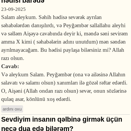
hədisi barədə
23-09-2025
Salam aleykum. Səhih hədisə sevərək ayrılan
səhabələrdən danışılırdı, və Peyğəmbər sallallahu aleyhi
və səlləm Aişəyə cavabında deyir ki, məndə səni sevirəm
amma X kimi ( səhabələrin adını unutdum) mən səndən
ayrılmayacağam. Bu hədisi paylaşa bilərsiniz mi? Allah
razı olsun.
Cavab:
Və aleykum Salam. Peyğəmbər (ona və ailəsinə Allahın
salavatı və salamı olsun) xanımları ilə gözəl rəftar edərdi.
O, Aişəni (Allah ondan razı olsun) sevər, onun sözlərinə
qulaq asar, könlünü xoş edərdi.
ardını oxu
Sevdiyim insanın qəlbinə girmək üçün
necə dua edə bilərəm?