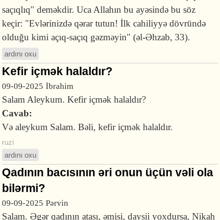
saçıqlıq" deməkdir. Uca Allahın bu ayəsində bu söz
keçir: "Evlərinizdə qərar tutun! İlk cahiliyyə dövründə
olduğu kimi açıq-saçıq gəzməyin" (əl-Əhzab, 33).
ardını oxu
Kefir içmək halaldır?
09-09-2025
İbrahim
Salam Aleykum. Kefir içmək halaldır?
Cavab:
Və aleykum Salam. Bəli, kefir içmək halaldır.
ruzi
ardını oxu
Qadının bacısının əri onun üçün vəli ola
bilərmi?
09-09-2025
Pərvin
Salam. Əgər qadının atası, əmisi, daysii yoxdursa, Nikah