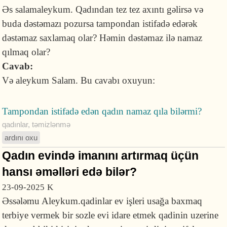
Əs salamaleykum. Qadından tez tez axıntı gəlirsə və
buda dəstəmazı pozursa tampondan istifadə edərək
dəstəmaz saxlamaq olar? Həmin dəstəmaz ilə namaz
qılmaq olar?
Cavab:
Və aleykum Salam. Bu cavabı oxuyun:
Tampondan istifadə edən qadın namaz qıla bilərmi?
qadınlar
,
təmizlənmə
ardını oxu
Qadın evində imanını artırmaq üçün
hansı əməlləri edə bilər?
23-09-2025
K
Əssələmu Aleykum.qadinlar ev işleri usağa baxmaq
terbiye vermek bir sozle evi idare etmek qadinin uzerine