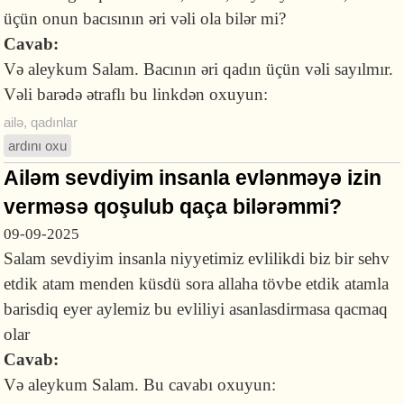
üçün onun bacısının əri vəli ola bilər mi?
Cavab:
Və aleykum Salam. Bacının əri qadın üçün vəli sayılmır.
Vəli barədə ətraflı bu linkdən oxuyun:
ailə
,
qadınlar
ardını oxu
Ailəm sevdiyim insanla evlənməyə izin
verməsə qoşulub qaça bilərəmmi?
09-09-2025
Salam sevdiyim insanla niyyetimiz evlilikdi biz bir sehv
etdik atam menden küsdü sora allaha tövbe etdik atamla
barisdiq eyer aylemiz bu evliliyi asanlasdirmasa qacmaq
olar
Cavab:
Və aleykum Salam. Bu cavabı oxuyun: