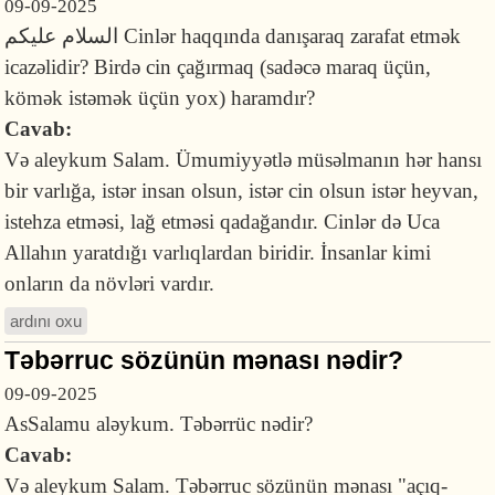
09-09-2025
السلام عليكم Cinlər haqqında danışaraq zarafat etmək
icazəlidir? Birdə cin çağırmaq (sadəcə maraq üçün,
kömək istəmək üçün yox) haramdır?
Cavab:
Və aleykum Salam. Ümumiyyətlə müsəlmanın hər hansı
bir varlığa, istər insan olsun, istər cin olsun istər heyvan,
istehza etməsi, lağ etməsi qadağandır. Cinlər də Uca
Allahın yaratdığı varlıqlardan biridir. İnsanlar kimi
onların da növləri vardır.
ardını oxu
Təbərruc sözünün mənası nədir?
09-09-2025
AsSalamu aləykum. Təbərrüc nədir?
Cavab:
Və aleykum Salam. Təbərruc sözünün mənası "açıq-