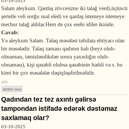
03-10-2025
Salam aleykum. Qardaş zövcesizne iki talağ verdi,üçüncü
şerietle veli sorğu sual eledi ve qardaş istemeye istemeye
mecbur talağ aldılar.Hem de çox esebi idiler ikiside.
Cavab:
Və aleykum Salam. Talaq məsələsi təfsilata ehtiyacı olan
bir məsələdir. Talaq zamanı qadının halı (heyz olub-
olmaması, təmizləndikdən sonra yaxınlığın olub-
olmaması), kişi qəzəbli olubsa qəzəbinin həddi və s. bu
kimi bir çox məsələlər dəqiqləşdirilməlidir.
ailə
ardını oxu
Qadından tez tez axıntı gəlirsə
tampondan istifadə edərək dəstəmaz
saxlamaq olar?
03-10-2025