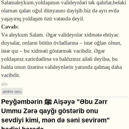
Salamaleykum.yoldaşımın valideynləri tək qalırlar,beləki
olarnan qalan oğul dünyasını dəyişib.biz də ayrı evdə
yaşayırıq.yoldaşım özü vətəndə deyil.
Cavab:
Və aleykum Salam. Əgər valideynlər xidmətə ehtiyac
duysalar, onların bütün övladlarına – istər oğlan olsun,
istər qız – bu xidməti göstərmək vacibdir. Əgər
yoldaşınız xaricdədirsə və baldızınız ailəli deyilsə, bu
halda onun üzərinə valideynlərin yanında qalmaq daha
vacibdir.
ailə
ardını oxu
Peyğəmbərin ﷺ Aişəyə "Əbu Zərr
Ummu Zərə qayğı göstərib onu
sevdiyi kimi, mən də səni sevirəm"