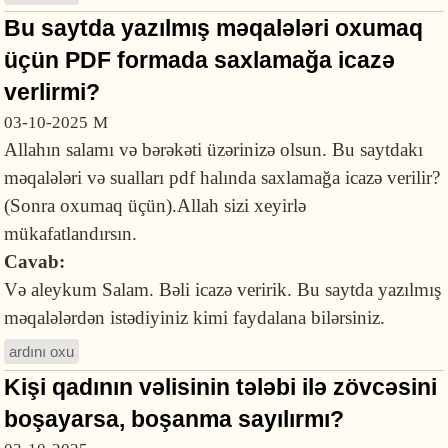
Bu saytda yazılmış məqalələri oxumaq
üçün PDF formada saxlamağa icazə
verlirmi?
03-10-2025
M
Allahın salamı və bərəkəti üzərinizə olsun. Bu saytdakı
məqalələri və sualları pdf halında saxlamağa icazə verilir?
(Sonra oxumaq üçün).Allah sizi xeyirlə
mükafatlandırsın.
Cavab:
Və aleykum Salam. Bəli icazə veririk. Bu saytda yazılmış
məqalələrdən istədiyiniz kimi faydalana bilərsiniz.
ardını oxu
Kişi qadının vəlisinin tələbi ilə zövcəsini
boşayarsa, boşanma sayılırmı?