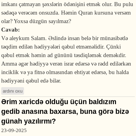
imkanı çatmayan şəxslərin ödənişini etmək olur. Bu pulu
sədəqə verəcəm onsuzda. Həmin Quran kursuna versəm
olar? Yoxsa düzgün sayılmaz?
Cavab:
Və aleykum Salam. Əslində insan belə bir münasibətlə
təqdim edilən hədiyyələri qəbul etməməlidir. Çünki
qəbul etmək həmin ad gününü təsdiqləmək deməkdir.
Amma əgər hədiyyə verən israr edərsə və rədd edilərkən
inciklik və ya fitnə olmasından ehtiyat edərsə, bu halda
hədiyyəni qəbul edə bilər.
ardını oxu
Ərim xaricdə olduğu üçün baldızım
gedib anasına baxarsa, buna görə bizə
günah yazılırmı?
23-09-2025