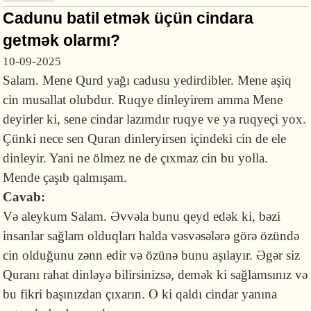
Cadunu batil etmək üçün cindara
getmək olarmı?
10-09-2025
Salam. Mene Qurd yağı cadusu yedirdibler. Mene aşiq
cin musallat olubdur. Ruqye dinleyirem amma Mene
deyirler ki, sene cindar lazımdır ruqye ve ya ruqyeçi yox.
Çünki nece sen Quran dinleryirsen içindeki cin de ele
dinleyir. Yani ne ölmez ne de çıxmaz cin bu yolla.
Mende çaşıb qalmışam.
Cavab:
Və aleykum Salam. Əvvəla bunu qeyd edək ki, bəzi
insanlar sağlam olduqları halda vəsvəsələrə görə özündə
cin olduğunu zənn edir və özünə bunu aşılayır. Əgər siz
Quranı rahat dinləyə bilirsinizsə, demək ki sağlamsınız və
bu fikri başınızdan çıxarın. O ki qaldı cindar yanına