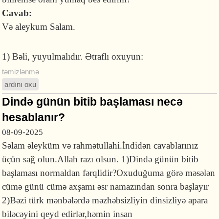
Cavab:
Və aleykum Salam.
1) Bəli, yuyulmalıdır. Ətraflı oxuyun:
təmizlənmə
ardını oxu
Dində günün bitib başlaması necə
hesablanır?
08-09-2025
Səlam əleyküm və rahmətullahi.İndidən cavablarınız
üçün sağ olun.Allah razı olsun. 1)Dində günün bitib
başlaması normaldan fərqlidir?Oxuduğuma görə məsələn
cümə günü cümə axşamı əsr namazından sonra başlayır
2)Bəzi türk mənbələrdə məzhəbsizliyin dinsizliyə apara
biləcəyini qeyd edirlər,həmin insan