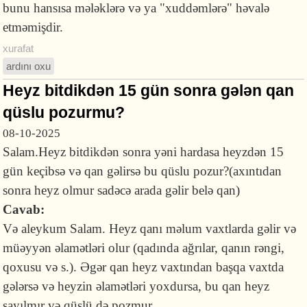
bunu hansısa mələklərə və ya "xuddəmlərə" həvalə
etməmişdir.
xurafat
ardını oxu
Heyz bitdikdən 15 gün sonra gələn qan
qüslu pozurmu?
08-10-2025
Salam.Heyz bitdikdən sonra yəni hardasa heyzdən 15
gün keçibsə və qan gəlirsə bu qüslu pozur?(axıntıdan
sonra heyz olmur sadəcə arada gəlir belə qan)
Cavab:
Və aleykum Salam. Heyz qanı məlum vaxtlarda gəlir və
müəyyən əlamətləri olur (qadında ağrılar, qanın rəngi,
qoxusu və s.). Əgər qan heyz vaxtından başqa vaxtda
gələrsə və heyzin əlamətləri yoxdursa, bu qan heyz
sayılmır və qüslü də pozmur.