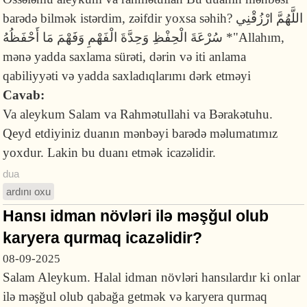
barədə bilmək istərdim, zəifdir yoxsa səhih? اللَّهُمَّ ارْزُقْنِي
سُرْعَةَ الْحِفْظِ وَحِدَّةَ الْفَهْمِ وَفَهْمَ مَا أَحْفَظُهُ *"Allahım,
mənə yadda saxlama sürəti, dərin və iti anlama
qabiliyyəti və yadda saxladıqlarımı dərk etməyi
Cavab:
Va aleykum Salam va Rahmətullahi va Bərakətuhu.
Qeyd etdiyiniz duanın mənbəyi barədə məlumatımız
yoxdur. Lakin bu duanı etmək icazəlidir.
dua
ardını oxu
Hansı idman növləri ilə məşğul olub
karyera qurmaq icazəlidir?
08-09-2025
Salam Aleykum. Halal idman növləri hansılardır ki onlar
ilə məşğul olub qabağa getmək və karyera qurmaq