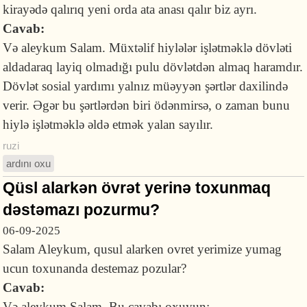
kirayədə qalırıq yeni orda ata anası qalır biz ayrı.
Cavab:
Və aleykum Salam. Müxtəlif hiylələr işlətməklə dövləti
aldadaraq layiq olmadığı pulu dövlətdən almaq haramdır.
Dövlət sosial yardımı yalnız müəyyən şərtlər daxilində
verir. Əgər bu şərtlərdən biri ödənmirsə, o zaman bunu
hiylə işlətməklə əldə etmək yalan sayılır.
ruzi
ardını oxu
Qüsl alarkən övrət yerinə toxunmaq
dəstəmazı pozurmu?
06-09-2025
Salam Aleykum, qusul alarken ovret yerimize yumag
ucun toxunanda destemaz pozular?
Cavab:
Və aleykum Salam. Bu cavabı oxuyun: