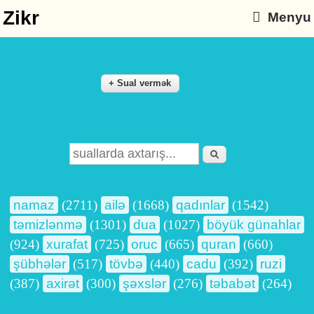
Zikr
Menyu
Axtarış
Search form
namaz
(2711)
ailə
(1668)
qadınlar
(1542)
təmizlənmə
(1301)
dua
(1027)
böyük günahlar
(924)
xurafat
(725)
oruc
(665)
quran
(660)
şübhələr
(517)
tövbə
(440)
cadu
(392)
ruzi
(387)
axirət
(300)
şəxslər
(276)
təbabət
(264)