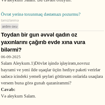
Övrət yerinə toxunmaq dəstəmazı pozurmu?
təmizlənmə
ardını oxu
Toydan bir gun əvvəl qadın oz
yaxınlarını çağırıb evde xına vura
bilərmi?
06-09-2025
Salam Aleykum.1)Dövlət işində işləyirəm,novruz
bayrami ve yeni ilde uşaqlar üçün hediye paketi verirlər
sadəcə icindeki yemeli şeyləri götürsəm onlarida usaqlara
versem buna görə gunah qazanirammi?
Cavab:
Və aleykum Salam.