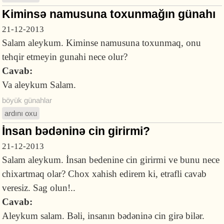
Kiminsə namusuna toxunmağın günahı
21-12-2013
Salam aleykum. Kiminse namusuna toxunmaq, onu
tehqir etmeyin gunahi nece olur?
Cavab:
Va aleykum Salam.
böyük günahlar
ardını oxu
İnsan bədəninə cin girirmi?
21-12-2013
Salam aleykum. İnsan bedenine cin girirmi ve bunu nece
chixartmaq olar? Chox xahish edirem ki, etrafli cavab
veresiz. Sag olun!..
Cavab:
Aleykum salam. Bəli, insanın bədəninə cin girə bilər.