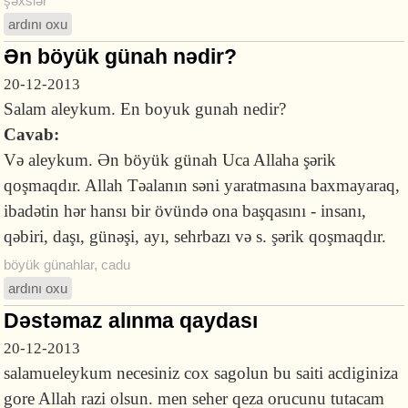
şəxslər
ardını oxu
Ən böyük günah nədir?
20-12-2013
Salam aleykum. En boyuk gunah nedir?
Cavab:
Və aleykum. Ən böyük günah Uca Allaha şərik
qoşmaqdır. Allah Təalanın səni yaratmasına baxmayaraq,
ibadətin hər hansı bir övündə ona başqasını - insanı,
qəbiri, daşı, günəşi, ayı, sehrbazı və s. şərik qoşmaqdır.
böyük günahlar
,
cadu
ardını oxu
Dəstəmaz alınma qaydası
20-12-2013
salamueleykum necesiniz cox sagolun bu saiti acdiginiza
gore Allah razi olsun. men seher qeza orucunu tutacam