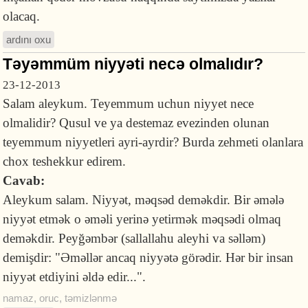
olacaq.
ardını oxu
Təyəmmüm niyyəti necə olmalıdır?
23-12-2013
Salam aleykum. Teyemmum uchun niyyet nece
olmalidir? Qusul ve ya destemaz evezinden olunan
teyemmum niyyetleri ayri-ayrdir? Burda zehmeti olanlara
chox teshekkur edirem.
Cavab:
Aleykum salam. Niyyət, məqsəd deməkdir. Bir əmələ
niyyət etmək o əməli yerinə yetirmək məqsədi olmaq
deməkdir. Peyğəmbər (sallallahu aleyhi va səlləm)
demişdir: "Əməllər ancaq niyyətə görədir. Hər bir insan
niyyət etdiyini əldə edir...".
namaz
,
oruc
,
təmizlənmə