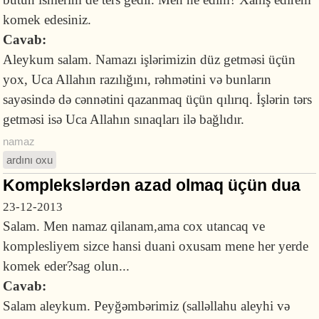
komek edesiniz.
Cavab:
Aleykum salam. Namazı işlərimizin düz getməsi üçün
yox, Uca Allahın razılığını, rəhmətini və bunların
sayəsində də cənnətini qazanmaq üçün qılırıq. İşlərin tərs
getməsi isə Uca Allahın sınaqları ilə bağlıdır.
namaz
ardını oxu
Komplekslərdən azad olmaq üçün dua
23-12-2013
Salam. Men namaz qilanam,ama cox utancaq ve
komplesliyem sizce hansi duani oxusam mene her yerde
komek eder?sag olun...
Cavab:
Salam aleykum. Peyğəmbərimiz (salləllahu aleyhi və