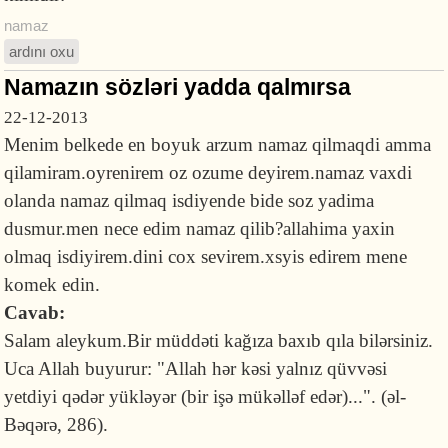
namaz
ardını oxu
Namazın sözləri yadda qalmırsa
22-12-2013
Menim belkede en boyuk arzum namaz qilmaqdi amma
qilamiram.oyrenirem oz ozume deyirem.namaz vaxdi
olanda namaz qilmaq isdiyende bide soz yadima
dusmur.men nece edim namaz qilib?allahima yaxin
olmaq isdiyirem.dini cox sevirem.xsyis edirem mene
komek edin.
Cavab:
Salam aleykum.Bir müddəti kağıza baxıb qıla bilərsiniz.
Uca Allah buyurur: "Allah hər kəsi yalnız qüvvəsi
yetdiyi qədər yükləyər (bir işə mükəlləf edər)...". (əl-
Bəqərə, 286).