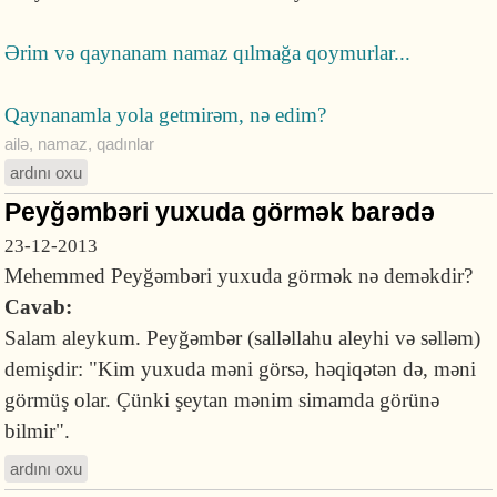
Ərim və qaynanam namaz qılmağa qoymurlar...
Qaynanamla yola getmirəm, nə edim?
ailə
,
namaz
,
qadınlar
ardını oxu
Peyğəmbəri yuxuda görmək barədə
23-12-2013
Mehemmed Peyğəmbəri yuxuda görmək nə deməkdir?
Cavab:
Salam aleykum. Peyğəmbər (salləllahu aleyhi və səlləm)
demişdir: "Kim yuxuda məni görsə, həqiqətən də, məni
görmüş olar. Çünki şeytan mənim simamda görünə
bilmir".
ardını oxu