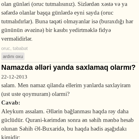
olan günləri (oruc tutmalısınız). Sizlərdən xəstə və ya
səfərdə olanlar başqa günlərdə eyni sayda (oruc
tutmalıdırlar). Buna taqəti olmayanlar isə (buraxdığı hər
gününün əvəzinə) bir kasıbı yedirtməklə fidyə
verməlidirlər.
oruc
,
təbabət
ardını oxu
Namazda əlləri yanda saxlamaq olarmı?
22-12-2013
salam. Men namaz qilanda ellerim yanlarda saxlayiram
(ust uste qoymuram) olarmi?
Cavab:
Aleykum assalam. Əllərin bağlanması haqda rəy daha
güclüdür. Qurani-kərimdən sonra ən səhih mənbə hesab
olunan Səhih Əl-Buxaridə, bu haqda hədis aşağıdakı
kimidir: