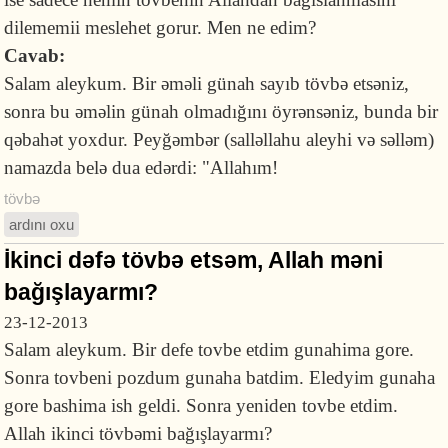
dilememii meslehet gorur. Men ne edim?
Cavab:
Salam aleykum. Bir əməli günah sayıb tövbə etsəniz,
sonra bu əməlin günah olmadığını öyrənsəniz, bunda bir
qəbahət yoxdur. Peyğəmbər (salləllahu aleyhi və səlləm)
namazda belə dua edərdi: "Allahım!
tövbə
ardını oxu
İkinci dəfə tövbə etsəm, Allah məni
bağışlayarmı?
23-12-2013
Salam aleykum. Bir defe tovbe etdim gunahima gore.
Sonra tovbeni pozdum gunaha batdim. Eledyim gunaha
gore bashima ish geldi. Sonra yeniden tovbe etdim.
Allah ikinci tövbəmi bağışlayarmı?