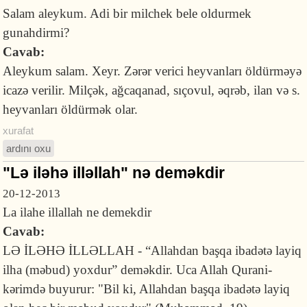
Salam aleykum. Adi bir milchek bele oldurmek
gunahdirmi?
Cavab:
Aleykum salam. Xeyr. Zərər verici heyvanları öldürməyə
icazə verilir. Milçək, ağcaqanad, sıçovul, əqrəb, ilan və s.
heyvanları öldürmək olar.
xurafat
ardını oxu
"Lə iləhə illəllah" nə deməkdir
20-12-2013
La ilahe illallah ne demekdir
Cavab:
LƏ İLƏHƏ İLLƏLLAH - “Allahdan başqa ibadətə layiq
ilha (məbud) yoxdur” deməkdir. Uca Allah Qurani-
kərimdə buyurur: "Bil ki, Allahdan başqa ibadətə layiq