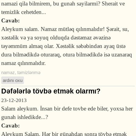
namazi qila bilmirem, bu gunah sayilarmi? Sherait ve
temizlik cehetden...
Cavab:
Aleykum salam. Namaz mütləq qılınmalıdır! Şərait, su,
xəstəlik və ya soyuq olduqda dəstəmaz əvəzinə
təyəmmüm almaq olar. Xəstəlik səbəbindən ayaq üstə
dura bilmədikdə oturaraq, otura bilmədikdə isə uzanaraq
namaz qılınmalıdır.
namaz
,
təmizlənmə
ardını oxu
Dəfələrlə tövbə etmək olarmı?
23-12-2013
Salam aleykum. İnsan bir defe tovbe ede biler, yoxsa her
gunah ishledikde...?
Cavab:
Aleykum Salam. Hər bir günahdan sonra tövbə etmək