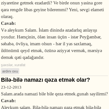
ziyaretine getmek ezadardi? Ve birde onun yasina gore
qara rengde libas geyine bileremmi? Yeni, sevgi elameti
olaraq.
Cavab:
Və aleykum Salam. İslam dinində əzadarlıq anlayışı
yoxdur. Həmçinin, ölən insan üçün - istər Peyğəmbər,
səhabə, övliya, imam olsun - hər il yas saxlamaq,
ildönümü qeyd etmək, özünə əziyyət vermək, mərsiyə
demək qəti qadağandır.
şəxslər
,
xurafat
ardını oxu
Bilə-bilə namazı qəza etmək olar?
23-12-2013
Salam.arada namazi bile bile qeza etmek.gunah sayilirmi?
Cavab:
Aleykum salam. Bilə-bilə namazı qəza etmək bilə-bilə