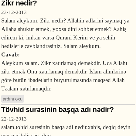
Zikr nədir?
23-12-2013
Salam aleykum. Zikr nedir? Allahin adlarini saymaq ya
Allaha shukur etmek, yoxsa dini sohbet etmek? Xahiş
edirem ki, imkan varsa Qurani Kerim ve ya sehih
hedislerle cavblandrasiniz. Salam aleykum.
Cavab:
Aleykum salam. Zikr xatırlamaq deməkdir. Uca Allahı
zikr etmək Onu xatırlamaq deməkdir. İslam alimlərinə
görə bütün ibadətlərin buyurulmasında məqsəd Allah
Təalanı xatırlamaqdır.
ardını oxu
Tövhid surəsinin başqa adı nədir?
22-12-2013
salam.tohid suresinin basqa adi nedir.xahis, deqiq deyin
cox vacibdir.saq olun.