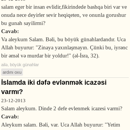
salam eger bir insan evlidir,fikirindede bashqa biri var ve
onuda nece deyirler sevir heqiqeten, ve onunla gorushur
bu gunah sayilirmi?
Cavab:
Va aleykum Salam. Bəli, bu böyük günahlardandır. Uca
Allah buyurur: "Zinaya yaxınlaşmayın. Çünki bu, iyrənc
bir əməl və murdar bir yoldur!" (əl-İsra, 32).
ailə
,
böyük günahlar
ardını oxu
İslamda iki dəfə evlənmək icazəsi
varmı?
23-12-2013
Salam aleykum. Dinde 2 defe evlenmek icazesi varmi?
Cavab:
Aleykum salam. Bəli, var. Uca Allah buyurur: "Yetim