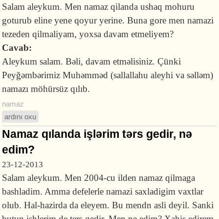
Salam aleykum. Men namaz qilanda ushaq mohuru
goturub eline yene qoyur yerine. Buna gore men namazi
tezeden qilmaliyam, yoxsa davam etmeliyem?
Cavab:
Aleykum salam. Bəli, davam etməlisiniz. Çünki
Peyğəmbərimiz Muhəmməd (sallallahu aleyhi va səlləm)
namazı möhürsüz qılıb.
namaz
ardını oxu
Namaz qılanda işlərim tərs gedir, nə
edim?
23-12-2013
Salam aleykum. Men 2004-cu ilden namaz qilmaga
bashladim. Amma defelerle namazi saxladigim vaxtlar
olub. Hal-hazirda da eleyem. Bu mendn asli deyil. Sanki
butun ishlerim de ters gedir. Men ne edim? Xahiş edirem