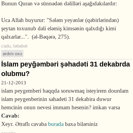
Bunun Quran və sünnədən dəlilləri aşağıdakılardır:
Uca Allah buyurur: "Sələm yeyənlər (qəbirlərindən)
şeytan toxunub dəli eləmiş kimsənin qalxdığı kimi
qalxarlar...". (əl-Bəqərə, 275).
cadu
,
təbabət
ardını oxu
İslam peyğəmbəri şəhadəti 31 dekabrda
olubmu?
21-12-2013
islam peygemberi haqqda soruwmaq isteyirem dourdam
islam peygenberinin sahadeti 31 dekabira duwur
hemcinin onun nevesi immam hesenin? imkan varsa
Cavab:
Xeyr. Ətraflı cavaba
burada
baxa bilərsiniz