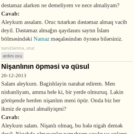
destamaz alarken ne demeliyem ve nece almaliyam?
Cavab:
Aleykum assalam. Oruc tutarkən dəstəmaz almaq vacib
deyil. Dəstəmaz almağın qaydasını saytın İslam
bölməsindəki
Namaz
məqaləsindən öyrənə bilərsiniz.
təmizlənmə
,
oruc
ardını oxu
Nişanlının öpməsi və qüsul
20-12-2013
Salam aleykum. Bagishlayin narahat edirem. Men
nishanliyam, amma hele ki, bir yerde olmuruq. Lakin
görüşende herden nişanlım meni öpür. Onda biz her
ikmiz de qusul almaliyiqmi?
Cavab:
Aleykum salam. Nişanlı olmaq, bu hələ nigah demək
deyil. Nigahda olmayanlar naməhrəm sayılır və onların