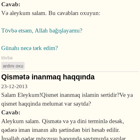
Cavab:
Və aleykum salam. Bu cavabları oxuyun:
Tövbə etsəm, Allah bağışlayarmı?
Günahı necə tərk edim?
tövbə
ardını oxu
Qismətə inanmaq haqqında
23-12-2013
Salam Eleykum!Qismet inanmaq islamin sertidir?Ve ya
qismet haqqinda melumat var saytda?
Cavab:
Aleykum salam. Qismətə və ya dini terminlə desək,
qədərə iman imanın altı şərtindən biri hesab edilir.
İnşallah qədər mövzusu haqqında saytımızda yazılar