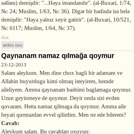
səlləm) demişdir: "...Həya imandandır". (əl-Buxari, 1/74,
№: 24; Muslim, 1/63, №: 36). Digər bir hədisdə isə belə
demişdir: "Həya yalnız xeyir gətirir". (əl-Buxari, 10/521,
№: 6117; Muslim, 1/64, №: 37).
dua
ardını oxu
Qaynanam namaz qılmağa qoymur
23-12-2013
Salam aleykum. Men dine chox bagli bir adamam ve
Allahin buyurdugu kimi olmaq isteyirem, hemde
aileliyem. Amma qaynanam bashimi baglamaga qoymur.
Uzun geyinmeye de qoymur. Deyir onda sizi evden
qovaram. Hetta namaz qilmaga da qoymur. Amma aile
heyati qurmazdan evvel qilirdim. Men ne ede bilerem?
Cavab:
Aleykum salam. Bu cavabları oxuyun: