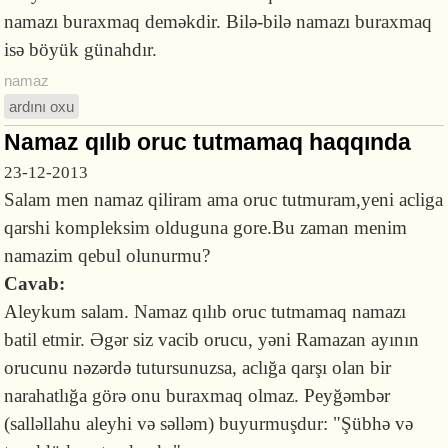
namazı buraxmaq deməkdir. Bilə-bilə namazı buraxmaq
isə böyük günahdır.
namaz
ardını oxu
Namaz qılıb oruc tutmamaq haqqında
23-12-2013
Salam men namaz qiliram ama oruc tutmuram,yeni acliga
qarshi kompleksim olduguna gore.Bu zaman menim
namazim qebul olunurmu?
Cavab:
Aleykum salam. Namaz qılıb oruc tutmamaq namazı
batil etmir. Əgər siz vacib orucu, yəni Ramazan ayının
orucunu nəzərdə tutursunuzsa, aclığa qarşı olan bir
narahatlığa görə onu buraxmaq olmaz. Peyğəmbər
(salləllahu aleyhi və səlləm) buyurmuşdur: "Şübhə və