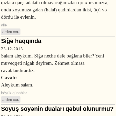
qızlara qarşı ədalətli olmayacağınızdan qorxursunuzsa,
onda xoşunuza gələn (halal) qadınlardan ikisi, üçü və
dördü ilə evlənin.
ailə
ardını oxu
Siğə haqqında
23-12-2013
Salam aleykum. Siğə neche defe bağlana biler? Yeni
muveqqeti nigah deyirem. Zehmet olmasa
cavablandirardiz.
Cavab:
Aleykum salam.
böyük günahlar
ardını oxu
Söyüş söyənin duaları qəbul olunurmu?