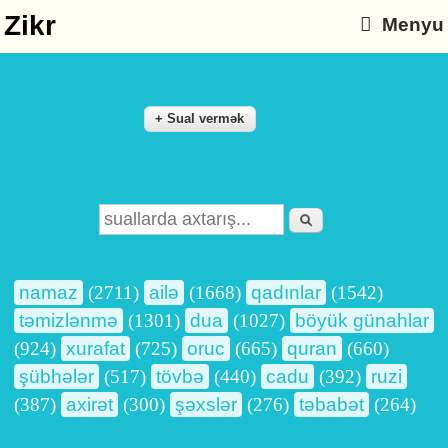
Zikr
Menyu
Axtarış
Search form
namaz
(2711)
ailə
(1668)
qadınlar
(1542)
təmizlənmə
(1301)
dua
(1027)
böyük günahlar
(924)
xurafat
(725)
oruc
(665)
quran
(660)
şübhələr
(517)
tövbə
(440)
cadu
(392)
ruzi
(387)
axirət
(300)
şəxslər
(276)
təbabət
(264)