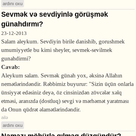
ardını oxu
Sevmək və sevdiyinlə görüşmək
günahdırmı?
23-12-2013
Salam aleykum. Sevdiyin birile danishib, gorushmek
umumiyyetle bu kimi sheyler, sevmek-sevilmek
gunahdirmi?
Cavab:
Aleykum salam. Sevmək günah yox, əksinə Allahın
nemətlərindəndir. Rəbbimiz buyurur: "Sizin üçün onlarla
ünsiyyət edəsiniz deyə, öz cinsinizdən zövcələr xəlq
etməsi, aranızda (dostluq) sevgi və mərhəmət yaratması
da Onun qüdrət əlamətlərindəndir.
ailə
ardını oxu