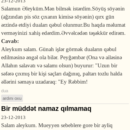
23-12-2013
Salamun Əleyküm.Mən bilmək istərdim.Söyüş söyənin
(ağzından pis söz çıxanın kimisə söyənin) qırx gün
ərzində etdiyi duaları qəbul olunmur.Bu haqda məlumat
verməyinizi xahiş edərdim.Əvvəlcədən təşəkkür edirəm.
Cavab:
Aleykum salam. Günah işlər görmək duaların qəbul
edilməsinə əngəl ola bilər. Peyğəmbər (Ona və ailəsinə
Allahın salavatı və salamı olsun) buyurur: "Uzun bir
səfərə çıxmış bir kişi saçları dağınıq, paltarı tozlu halda
əllərini səmaya uzadaraq: "Ey Rəbbim!
dua
ardını oxu
Bir müddət namaz qılmamaq
23-12-2013
Salam aleykum. Mueyyen sebeblere gore bir ayliq