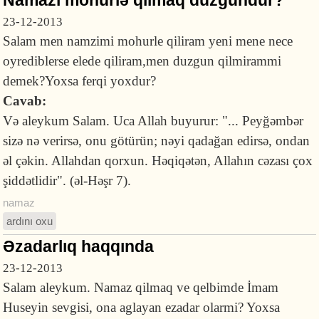
Namazı möhürlə qılmaq düzgündür?
23-12-2013
Salam men namzimi mohurle qiliram yeni mene nece
oyrediblerse elede qiliram,men duzgun qilmirammi
demek?Yoxsa ferqi yoxdur?
Cavab:
Və aleykum Salam. Uca Allah buyurur: "... Peyğəmbər
sizə nə verirsə, onu götürün; nəyi qadağan edirsə, ondan
əl çəkin. Allahdan qorxun. Həqiqətən, Allahın cəzası çox
şiddətlidir". (əl-Həşr 7).
namaz
ardını oxu
Əzadarlıq haqqında
23-12-2013
Salam aleykum. Namaz qilmaq ve qelbimde İmam
Huseyin sevgisi, ona aglayan ezadar olarmi? Yoxsa