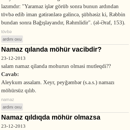
lazımdır: "Yaramaz işlər görüb sonra bunun ardından
tövbə edib iman gətirənlərə gəlincə, şübhəsiz ki, Rəbbin
bundan sonra Bağışlayandır, Rəhmlidir". (əl-Əraf, 153).
tövbə
ardını oxu
Namaz qılanda möhür vacibdir?
23-12-2013
salam namaz qilanda mohurun olmasi mutleqdi??
Cavab:
Aleykum assalam. Xeyr, peyğəmbər (s.a.s.) namazı
möhürsüz qılıb.
namaz
ardını oxu
Namaz qıldıqda möhür olmazsa
23-12-2013