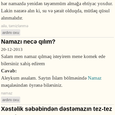
hər namazda yenidən təyəmmüm almağa ehtiyac yoxdur.
Lakin nəzərə alın ki, su və şərait olduqda, mütləq qüsul
alınmalıdır.
ailə
,
təmizlənmə
ardını oxu
Namazı necə qılım?
20-12-2013
Salam men namaz qılmaq isteyirem mene komek ede
bilersiniz xahiş edirem
Cavab:
Aleykum assalam. Saytın İslam bölməsində
Namaz
məqaləsindən öyrənə bilərsiniz.
namaz
ardını oxu
Xəstəlik səbəbindən dəstəmazın tez-tez