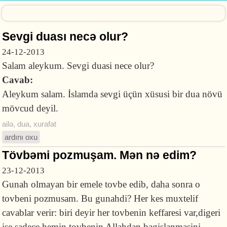
Sevgi duası necə olur?
24-12-2013
Salam aleykum. Sevgi duasi nece olur?
Cavab:
Aleykum salam. İslamda sevgi üçün xüsusi bir dua növü
mövcud deyil.
ailə
,
dua
,
xurafat
ardını oxu
Tövbəmi pozmuşam. Mən nə edim?
23-12-2013
Gunah olmayan bir emele tovbe edib, daha sonra o
tovbeni pozmusam. Bu gunahdi? Her kes muxtelif
cavablar verir: biri deyir her tovbenin keffaresi var,digeri
ise sadece hemin tovbenin Allahdan bagislanmasini