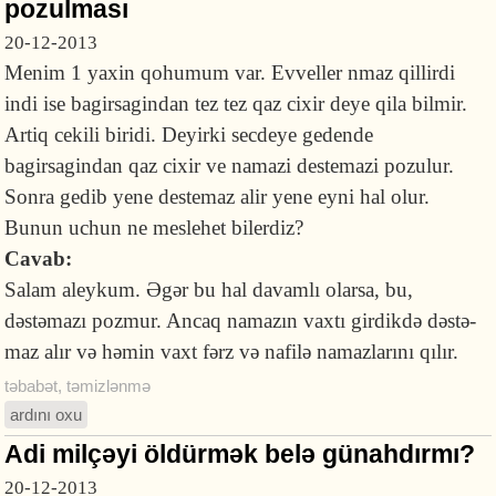
pozulması
20-12-2013
Menim 1 yaxin qohumum var. Evveller nmaz qillirdi
indi ise bagirsagindan tez tez qaz cixir deye qila bilmir.
Artiq cekili biridi. Deyirki secdeye gedende
bagirsagindan qaz cixir ve namazi destemazi pozulur.
Sonra gedib yene destemaz alir yene eyni hal olur.
Bunun uchun ne meslehet bilerdiz?
Cavab:
Salam aleykum. Əgər bu hal davamlı olarsa, bu,
dəstəmazı poz­mur. An­caq namazın vaxtı girdikdə dəstə­
maz alır və hə­min vaxt fərz və nafilə namazlarını qılır.
təbabət
,
təmizlənmə
ardını oxu
Adi milçəyi öldürmək belə günahdırmı?
20-12-2013