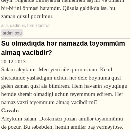
bir-birini öpməsi haramdır. Qüsula gəldikdə isə, bu
zaman qüsul pozulmur.
ailə
,
qadınlar
,
təmizlənmə
ardını oxu
Su olmadıqda hər namazda təyəmmüm
almaq vacibdir?
20-12-2013
Salam aleykum. Men yeni aile qurmusham. Kend
sheraitinde yashadigim uchun her defe boynuma qusl
gelen zaman qusl ala bilmirem. Hem havanin soyuqlugu
hemde sherait olmadigi uchun teyemmum edirem. Her
namaz vaxti teyemmum almaq vacibdirmi?
Cavab:
Aleykum salam. Dəstəmazı pozan amillər təyəmmümü
də pozur. Bu səbəbdən, həmin amillər baş verməyibsə,