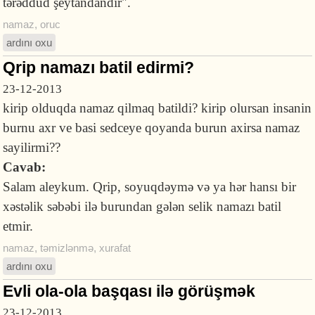
tərəddüd şeytandandır".
namaz
,
oruc
ardını oxu
Qrip namazı batil edirmi?
23-12-2013
kirip olduqda namaz qilmaq batildi? kirip olursan insanin
burnu axr ve basi sedceye qoyanda burun axirsa namaz
sayilirmi??
Cavab:
Salam aleykum. Qrip, soyuqdəymə və ya hər hansı bir
xəstəlik səbəbi ilə burundan gələn selik namazı batil
etmir.
namaz
,
təmizlənmə
,
xurafat
ardını oxu
Evli ola-ola başqası ilə görüşmək
23-12-2013