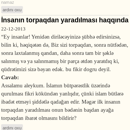
namaz
ardını oxu
İnsanın torpaqdan yaradılması haqqında
22-12-2013
“Ey insanlar! Yenidən diriləcəyinizə şübhə edirsinizsə,
bilin ki, həqiqətən də, Biz sizi torpaqdan, sonra nütfədən,
sonra laxtalanmış qandan, daha sonra tam bir şəklə
salınmış və ya salınmamış bir parça ətdən yaratdıq ki,
qüdrətimizi sizə bəyan edək. bu fikir dogru deyil.
Cavab:
Assalamu aleykum. İslamın bütpərəstlik üzərində
qurulması fikri kökündən yanlışdır, çünki islam bütlərə
ibadət etməyi şiddətlə qadağan edir. Məgər ilk insanın
torpaqdan yaradılması onun bədənin başdan ayağa
torpaqdan ibarət olmasını bildirir?
ardını oxu