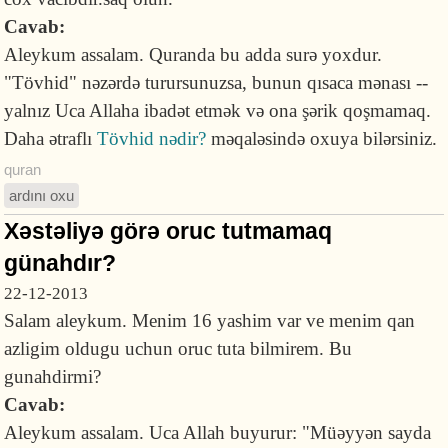
Cavab:
Aleykum assalam. Quranda bu adda surə yoxdur.
"Tövhid" nəzərdə turursunuzsa, bunun qısaca mənası --
yalnız Uca Allaha ibadət etmək və ona şərik qoşmamaq.
Daha ətraflı
Tövhid nədir?
məqaləsində oxuya bilərsiniz.
quran
ardını oxu
Xəstəliyə görə oruc tutmamaq
günahdır?
22-12-2013
Salam aleykum. Menim 16 yashim var ve menim qan
azligim oldugu uchun oruc tuta bilmirem. Bu
gunahdirmi?
Cavab:
Aleykum assalam. Uca Allah buyurur: "Müəyyən sayda