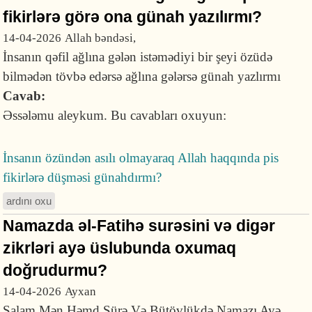
fikirlərə görə ona günah yazılırmı?
14-04-2026
Allah bəndəsi,
İnsanın qəfil ağlına gələn istəmədiyi bir şeyi özüdə
bilmədən tövbə edərsə ağlına gələrsə günah yazlırmı
Cavab:
Əssələmu aleykum. Bu cavabları oxuyun:
İnsanın özündən asılı olmayaraq Allah haqqında pis
fikirlərə düşməsi günahdırmı?
ardını oxu
Namazda əl-Fatihə surəsini və digər
zikrləri ayə üslubunda oxumaq
doğrudurmu?
14-04-2026
Ayxan
Salam Mən Həmd Sürə Və Bütövlükdə Namazı Ayə