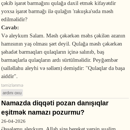
çəkib işarət barmağını qulağa daxil etmək kifayətdir
yoxsa işarət barmağı ilə qulağın 'rakuşka'sıda məsh
edilməlidir?
Cavab:
Və aleykum Salam. Məsh çəkərkən məhs çəkilən əzanın
hamısının yaş olması şərt deyil. Qulağa məsh çəkərkən
şəhadət barmaqları qulaqların içinə salınıb, baş
barmaqlarla qulaqların ardı sürtülməlidir. Peyğəmbər
(salləllahu aleyhi və səlləm) demişdir: "Qulaqlar da başa
aiddir".
təmizlənmə
ardını oxu
Namazda diqqəti pozan danışıqlar
eşitmək namazı pozurmu?
26-04-2026
Əssələmu aleykum. Allah size bereket versin.sualim