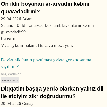
On ildir boşanan ər-arvadın kəbini
qüvvədədirmi?
29-04-2026
Adəm
Salam, 10 ildir ər arvad boshaniblar, onlarin kəbini
guvvədədir??
Cavab:
Və aleykum Salam. Bu cavabı oxuyun:
Dövlət nikahının pozulması şəriətə görə boşanma
sayılırmı?
ailə
,
qadınlar
ardını oxu
Diqqətim başqa yerdə olarkən yalnız dil
ilə etdiyim zikr doğrudurmu?
29-04-2026
Gunay