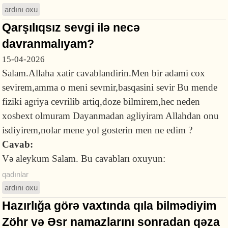
ardını oxu
Qarşılıqsız sevgi ilə necə
davranmalıyam?
15-04-2026
Salam.Allaha xatir cavablandirin.Men bir adami cox
sevirem,amma o meni sevmir,basqasini sevir Bu mende
fiziki agriya cevrilib artiq,doze bilmirem,hec neden
xosbext olmuram Dayanmadan agliyiram Allahdan onu
isdiyirem,nolar mene yol gosterin men ne edim ?
Cavab:
Və aleykum Salam. Bu cavabları oxuyun:
qadınlar
ardını oxu
Hazırlığa görə vaxtında qıla bilmədiyim
Zöhr və Əsr namazlarını sonradan qəza