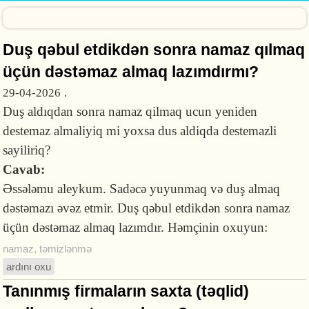
Duş qəbul etdikdən sonra namaz qılmaq
üçün dəstəmaz almaq lazımdırmı?
29-04-2026
.
Duş aldıqdan sonra namaz qilmaq ucun yeniden
destemaz almaliyiq mi yoxsa dus aldiqda destemazli
sayiliriq?
Cavab:
Əssələmu aleykum. Sadəcə yuyunmaq və duş almaq
dəstəmazı əvəz etmir. Duş qəbul etdikdən sonra namaz
üçün dəstəmaz almaq lazımdır. Həmçinin oxuyun:
namaz
,
təmizlənmə
ardını oxu
Tanınmış firmaların saxta (təqlid)