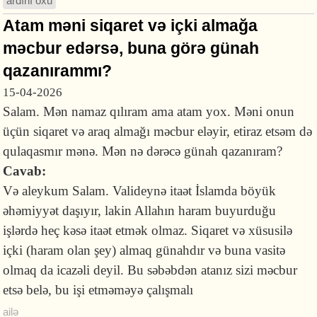
ardını oxu
Atam məni siqaret və içki almağa
məcbur edərsə, buna görə günah
qazanırammı?
15-04-2026
Salam. Mən namaz qılıram ama atam yox. Məni onun
üçün siqaret və araq almağı məcbur eləyir, etiraz etsəm də
qulaqasmır mənə. Mən nə dərəcə günah qazanıram?
Cavab:
Və aleykum Salam. Valideynə itaət İslamda böyük
əhəmiyyət daşıyır, lakin Allahın haram buyurduğu
işlərdə heç kəsə itaət etmək olmaz. Siqaret və xüsusilə
içki (haram olan şey) almaq günahdır və buna vasitə
olmaq da icazəli deyil. Bu səbəbdən atanız sizi məcbur
etsə belə, bu işi etməməyə çalışmalı
ailə