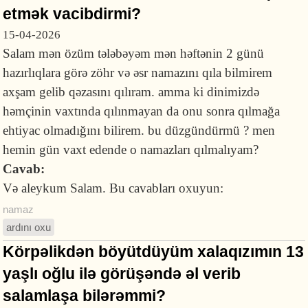
etmək vacibdirmi?
15-04-2026
Salam mən özüm tələbəyəm mən həftənin 2 günü
hazırlıqlara görə zöhr və əsr namazını qıla bilmirem
axşam gelib qəzasını qılıram. amma ki dinimizdə
həmçinin vaxtında qılınmayan da onu sonra qılmağa
ehtiyac olmadığını bilirem. bu düzgündürmü ? men
hemin gün vaxt edende o namazları qılmalıyam?
Cavab:
Və aleykum Salam. Bu cavabları oxuyun:
namaz
ardını oxu
Körpəlikdən böyütdüyüm xalaqızımın 13
yaşlı oğlu ilə görüşəndə əl verib
salamlaşa bilərəmmi?