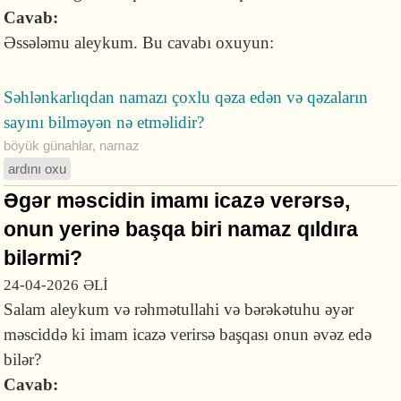
Cavab:
Əssələmu aleykum. Bu cavabı oxuyun:
Səhlənkarlıqdan namazı çoxlu qəza edən və qəzaların
sayını bilməyən nə etməlidir?
böyük günahlar
,
namaz
ardını oxu
Əgər məscidin imamı icazə verərsə,
onun yerinə başqa biri namaz qıldıra
bilərmi?
24-04-2026
ƏLİ
Salam aleykum və rəhmətullahi və bərəkətuhu əyər
məsciddə ki imam icazə verirsə başqası onun əvəz edə
bilər?
Cavab: