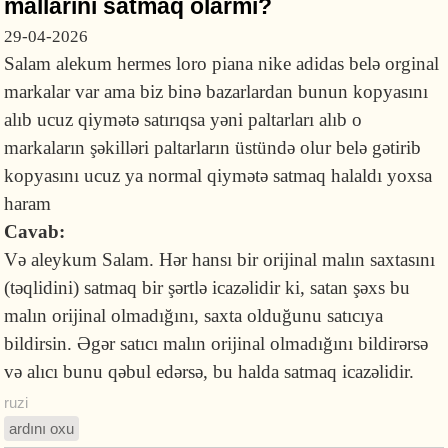
mallarını satmaq olarmı?
29-04-2026
Salam alekum hermes loro piana nike adidas belə orginal
markalar var ama biz binə bazarlardan bunun kopyasını
alıb ucuz qiymətə satırıqsa yəni paltarları alıb o
markaların şəkilləri paltarların üstündə olur belə gətirib
kopyasını ucuz ya normal qiymətə satmaq halaldı yoxsa
haram
Cavab:
Və aleykum Salam. Hər hansı bir orijinal malın saxtasını
(təqlidini) satmaq bir şərtlə icazəlidir ki, satan şəxs bu
malın orijinal olmadığını, saxta olduğunu satıcıya
bildirsin. Əgər satıcı malın orijinal olmadığını bildirərsə
və alıcı bunu qəbul edərsə, bu halda satmaq icazəlidir.
ruzi
ardını oxu