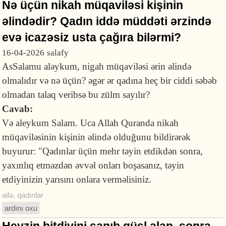
Nə üçün nikah müqaviləsi kişinin
əlindədir? Qadın iddə müddəti ərzində
evə icazəsiz usta çağıra bilərmi?
16-04-2026
salafy
AsSalamu aləykum, nigah müqaviləsi ərin əlində
olmalıdır və nə üçün? əgər ər qadına heç bir ciddi səbəb
olmadan talaq veribsə bu zülm sayılır?
Cavab:
Və aleykum Salam. Uca Allah Quranda nikah
müqaviləsinin kişinin əlində olduğunu bildirərək
buyurur: "Qadınlar üçün mehr təyin etdikdən sonra,
yaxınlıq etməzdən əvvəl onları boşasanız, təyin
etdiyinizin yarısını onlara verməlisiniz.
ailə
,
qadınlar
ardını oxu