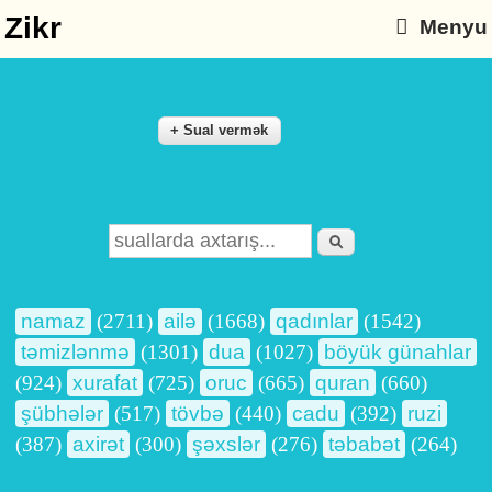
Zikr
Menyu
Axtarış
Search form
namaz
(2711)
ailə
(1668)
qadınlar
(1542)
təmizlənmə
(1301)
dua
(1027)
böyük günahlar
(924)
xurafat
(725)
oruc
(665)
quran
(660)
şübhələr
(517)
tövbə
(440)
cadu
(392)
ruzi
(387)
axirət
(300)
şəxslər
(276)
təbabət
(264)