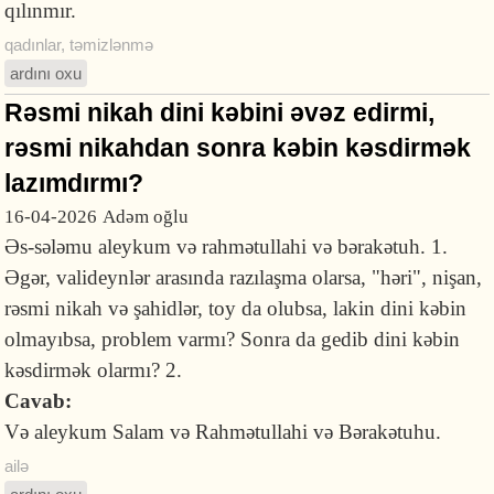
qılınmır.
qadınlar
,
təmizlənmə
ardını oxu
Rəsmi nikah dini kəbini əvəz edirmi,
rəsmi nikahdan sonra kəbin kəsdirmək
lazımdırmı?
16-04-2026
Adəm oğlu
Əs-sələmu aleykum və rahmətullahi və bərakətuh. 1.
Əgər, valideynlər arasında razılaşma olarsa, "həri", nişan,
rəsmi nikah və şahidlər, toy da olubsa, lakin dini kəbin
olmayıbsa, problem varmı? Sonra da gedib dini kəbin
kəsdirmək olarmı? 2.
Cavab:
Və aleykum Salam və Rahmətullahi və Bərakətuhu.
ailə