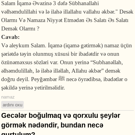
Salam İqamə Əvəzinə 3 dəfə Sübhanallahi
vəlhəmdulillahi və lə ilahə illallahu vallahu əkbər." Desək
Olarmı Və Namaza Niyyət Etmədən Əs Salatı Əs Salatı
Demək Olarmı ?
Cavab:
Və aleykum Salam. İqamə (iqamə gətirmək) namaz üçün
şəriətdə təyin olunmuş xüsusi bir ibadətdir və onun
özünəməxsus sözləri var. Onun yerinə “Subhanəllah,
əlhəmdulillah, lə iləhə illəllah, Allahu əkbər” demək
doğru deyil. Peyğəmbər ﷺ necə öyrədibsə, ibadətlər o
şəkildə yerinə yetirilməlidir.
namaz
ardını oxu
Gecələr boğulmaq və qorxulu şeylər
görmək nədəndir, bundan necə
qurtulum?