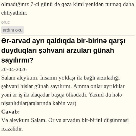
olmadığınız 7-ci günü də qəza kimi yenidən tutmaq daha
ehtiyatlıdır.
oruc
ardını oxu
Ər-arvad ayrı qaldıqda bir-birinə qarşı
duyduqları şəhvani arzuları günah
sayılırmı?
20-04-2026
Salam aleykum. İnsanın yoldaşı ilə bağlı arzuladığı
şəhvani hislər günah sayılırmı. Amma onlar ayrıldılar
yəni ər iş ilə əlaqədar başqa ölkədədi. Yaxud da hələ
nişanlıdılar(aralarında kəbin var)
Cavab:
Və aleykum Salam. Ər və arvadın bir-birini düşünməsi
icazəlidir.