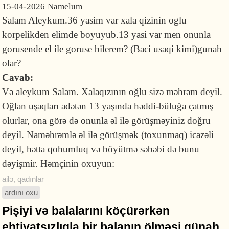
15-04-2026
Namelum
Salam Aleykum.36 yasim var xala qizinin oglu
korpelikden elimde boyuyub.13 yasi var men onunla
gorusende el ile goruse bilerem? (Baci usaqi kimi)gunah
olar?
Cavab:
Və aleykum Salam. Xalaqızının oğlu sizə məhrəm deyil.
Oğlan uşaqları adətən 13 yaşında həddi-büluğa çatmış
olurlar, ona görə də onunla əl ilə görüşməyiniz doğru
deyil. Naməhrəmlə əl ilə görüşmək (toxunmaq) icazəli
deyil, hətta qohumluq və böyütmə səbəbi də bunu
dəyişmir. Həmçinin oxuyun:
ailə
,
qadınlar
ardını oxu
Pişiyi və balalarını köçürərkən
ehtiyatsızlıqla bir balanın ölməsi günah