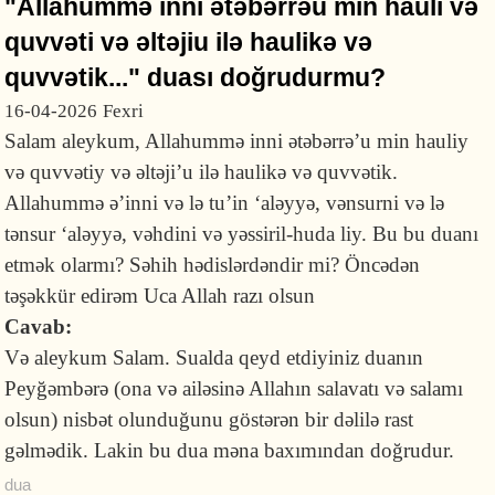
"Allahummə inni ətəbərrəu min hauli və
quvvəti və əltəjiu ilə haulikə və
quvvətik..." duası doğrudurmu?
16-04-2026
Fexri
Salam aleykum, Allahummə inni ətəbərrə’u min hauliy
və quvvətiy və əltəji’u ilə haulikə və quvvətik.
Allahummə ə’inni və lə tu’in ‘aləyyə, vənsurni və lə
tənsur ‘aləyyə, vəhdini və yəssiril-huda liy. Bu bu duanı
etmək olarmı? Səhih hədislərdəndir mi? Öncədən
təşəkkür edirəm Uca Allah razı olsun
Cavab:
Və aleykum Salam. Sualda qeyd etdiyiniz duanın
Peyğəmbərə (ona və ailəsinə Allahın salavatı və salamı
olsun) nisbət olunduğunu göstərən bir dəlilə rast
gəlmədik. Lakin bu dua məna baxımından doğrudur.
dua