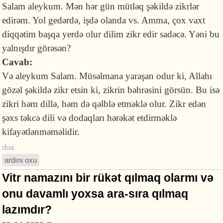
Salam aleykum. Mən hər gün mütləq şəkildə zikrlər
edirəm. Yol gedərdə, işdə olanda vs. Amma, çox vaxt
diqqətim başqa yerdə olur dilim zikr edir sadəcə. Yəni bu
yalnışdır görəsən?
Cavab:
Və aleykum Salam. Müsəlmana yaraşan odur ki, Allahı
gözəl şəkildə zikr etsin ki, zikrin bəhrəsini görsün. Bu isə
zikri həm dillə, həm də qəlblə etməklə olur. Zikr edən
şəxs təkcə dili və dodaqları hərəkət etdirməklə
kifayətlənməməlidir.
dua
ardını oxu
Vitr namazını bir rükət qılmaq olarmı və
onu davamlı yoxsa ara-sıra qılmaq
lazımdır?