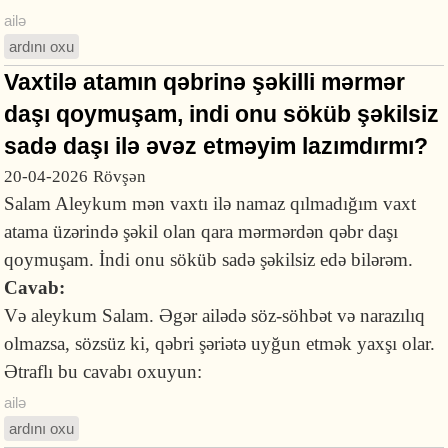
ailə
ardını oxu
Vaxtilə atamın qəbrinə şəkilli mərmər
daşı qoymuşam, indi onu söküb şəkilsiz
sadə daşı ilə əvəz etməyim lazımdırmı?
20-04-2026
Rövşən
Salam Aleykum mən vaxtı ilə namaz qılmadığım vaxt
atama üzərində şəkil olan qara mərmərdən qəbr daşı
qoymuşam. İndi onu söküb sadə şəkilsiz edə bilərəm.
Cavab:
Və aleykum Salam. Əgər ailədə söz-söhbət və narazılıq
olmazsa, sözsüz ki, qəbri şəriətə uyğun etmək yaxşı olar.
Ətraflı bu cavabı oxuyun:
ailə
ardını oxu