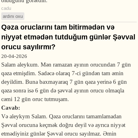
olduğunu görərdin.
cadu
ardını oxu
Qəza oruclarını tam bitirmədən və
niyyət etmədən tutduğum günlər Şəvval
orucu sayılırmı?
20-04-2026
Salam aleykum. Mən ramazan ayının orucundan 7 gün
qəza etmişdim. Sadəcə olaraq 7-ci gündən tam əmin
deyildim. Buna baxmayaraq 7 gün qəza yerinə 6 gün
qəza sonra isə 6 gün də şəvval ayının orucu olmaqla
cəmi 12 gün oruc tutmuşam.
Cavab:
Və aleykym Salam. Qəza oruclarını tamamlamadan
Şəvval orucuna keçmək doğru deyil və ayrıca niyyət
etmədiyiniz günlər Şəvval orucu sayılmaz. Əmin