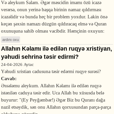
Və aleykum Salam. Əgər məscidin imamı özü icazə
verərsə, onun yerinə başqa birinin namaz qıldırması
icazəlidir və bunda heç bir problem yoxdur. Lakin önə
keçən şəxsin namazı düzgün qıldıracaq elmə və Quran
oxunuşuna sahib olması vacibdir. Həmçinin oxuyun:
ardını oxu
Allahın Kəlamı ilə edilən ruqyə xristiyan,
yəhudi sehrinə təsir edirmi?
24-04-2026
Aytac
Yəhudi xristian cadusuna təsir edərmi ruqye surəsi?
Cavab:
Əssələmu aleykum. Allahın Kəlamı ilə edilən ruqyə
istənilən caduya təsir edir. Uca Allah bu xüsusda belə
buyurur: "(Ey Peyğəmbər!) Əgər Biz bu Quranı dağa
nazil etsəydik, sən onu Allahın qorxusundan parça-parça