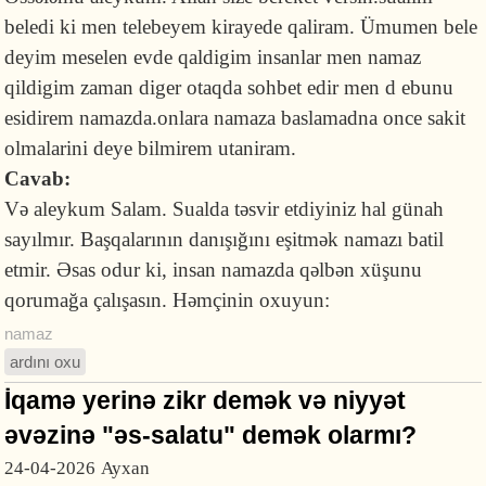
beledi ki men telebeyem kirayede qaliram. Ümumen bele
deyim meselen evde qaldigim insanlar men namaz
qildigim zaman diger otaqda sohbet edir men d ebunu
esidirem namazda.onlara namaza baslamadna once sakit
olmalarini deye bilmirem utaniram.
Cavab:
Və aleykum Salam. Sualda təsvir etdiyiniz hal günah
sayılmır. Başqalarının danışığını eşitmək namazı batil
etmir. Əsas odur ki, insan namazda qəlbən xüşunu
qorumağa çalışasın. Həmçinin oxuyun:
namaz
ardını oxu
İqamə yerinə zikr demək və niyyət
əvəzinə "əs-salatu" demək olarmı?
24-04-2026
Ayxan