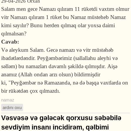
29-04-2026
Orxan
Salam men gece Namazı qılıram 11 rüketdi vaxtım olmur
vitr Namazı qılıram 1 rüket bu Namaz müsteheb Namaz
kimi sayılır? Bunu herden qılmaq olar yoxsa daimi
qılmalısan?
Cavab:
Və aleykum Salam. Gecə namazı və vitr müstəhəb
ibadətlərdəndir. Peyğəmbərimiz (sallallahu aleyhi və
səlləm) bu namazları davamlı şəkildə qılmışdır. Aişə
anamız (Allah ondan arzı olsun) bildirmişdir
ki, "Peyğəmbər nə Ramazanda, nə də başqa vaxtlarda on
bir rükətdən çox qılmazdı.
namaz
ardını oxu
Vəsvəsə və gələcək qorxusu səbəbilə
sevdiyim insanı incidirəm, qəlbimi