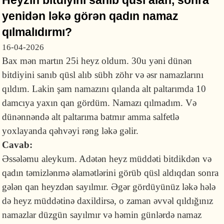
Heyzin bitdiyini sanıb qüsl alan, sonra
yenidən ləkə görən qadın namaz
qılmalıdırmı?
16-04-2026
Bax mən martın 25i heyz oldum. 30u yəni dünən
bitdiyini sanıb qüsl alıb sübh zöhr və əsr namazlarını
qıldım. Lakin şam namazını qılanda alt paltarımda 10
damcıya yaxın qan gördüm. Namazı qılmadım. Və
dünənnəndə alt paltarıma batmır amma salfetlə
yoxlayanda qəhvəyi rəng ləkə gəlir.
Cavab:
Əssələmu aleykum. Adətən heyz müddəti bitdikdən və
qadın təmizlənmə əlamətlərini görüb qüsl aldıqdan sonra
gələn qan heyzdən sayılmır. Əgər gördüyünüz ləkə hələ
də heyz müddətinə daxildirsə, o zaman əvvəl qıldığınız
namazlar düzgün sayılmır və həmin günlərdə namaz