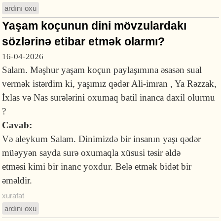
ardını oxu
Yaşam koçunun dini mövzulardakı
sözlərinə etibar etmək olarmı?
16-04-2026
Salam. Məşhur yaşam koçun paylaşımına əsasən sual
vermək istərdim ki, yaşımız qədər Ali-imran , Ya Rəzzak,
İxlas və Nas surələrini oxumaq batil inanca daxil olurmu
?
Cavab:
Və aleykum Salam. Dinimizdə bir insanın yaşı qədər
müəyyən sayda surə oxumaqla xüsusi təsir əldə
etməsi kimi bir inanc yoxdur. Belə etmək bidət bir
əməldir.
xurafat
ardını oxu