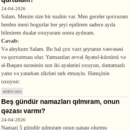
24-04-2026
Salam. Menim size bir sualim var. Men geceler qorxuram
herden meni bogurlar her şeyi eşidirem sadece ayıla
bilmirem dualar oxuyuram sonra ayılıram.
Cavab:
Və aleykum Salam. Bu hal çox vaxt şeytanın vəsvəsəsi
və qorxutması olur. Yatmazdan əvvəl Ayətul-kürsünü və
əl-Bəqərə surəsinin son iki ayələrini oxuyun, dəstəmazlı
yatın və yatarkən zikrləri tərk etməyin. Həmçinin
oxuyun:
ardını oxu
Beş gündür namazları qılmıram, onun
qəzası varmı?
24-04-2026
Namazi 5 gündür qılmıram onun qəzası olurmu