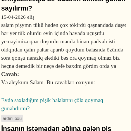
sayılırmı?
15-04-2026
eliş
salam pişymn tükü hədən çox töklrdü qaşnandada dəşət
hər yer tük olurdu evin içində havada uçuşrdu
yeməyimizə qəər düşürdü məndə binan padvalı isti
oldqndan qalın paltar aparıb qoydum balasnda özündə
sora qonşu narazlq elədiki bəs ora qoymaq olmaz biz
heçnə demədik bir neçə dəfə baxdm gördm orda ya
Cavab:
Və aleykum Salam. Bu cavabları oxuyun:
Evdə saxladığım pişik balalarını çölə qoymaq
günahdırmı?
ardını oxu
İnsanın istəmədən ağlına gələn pis