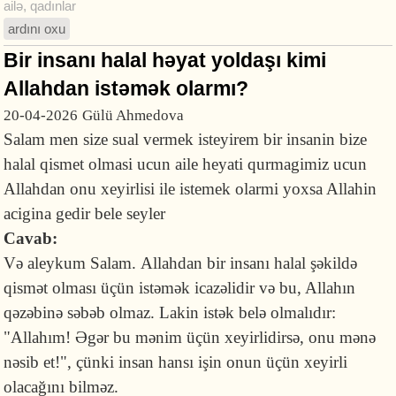
ailə
,
qadınlar
ardını oxu
Bir insanı halal həyat yoldaşı kimi
Allahdan istəmək olarmı?
20-04-2026
Gülü Ahmedova
Salam men size sual vermek isteyirem bir insanin bize
halal qismet olmasi ucun aile heyati qurmagimiz ucun
Allahdan onu xeyirlisi ile istemek olarmi yoxsa Allahin
acigina gedir bele seyler
Cavab:
Və aleykum Salam. Allahdan bir insanı halal şəkildə
qismət olması üçün istəmək icazəlidir və bu, Allahın
qəzəbinə səbəb olmaz. Lakin istək belə olmalıdır:
"Allahım! Əgər bu mənim üçün xeyirlidirsə, onu mənə
nəsib et!", çünki insan hansı işin onun üçün xeyirli
olacağını bilməz.