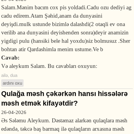
Salam.Mənim bacım cox pis yoldadi.Cadu ozu dediyi ag
cadu edirem.Atam Şəhid,anam da dunyasini
deyişdi.mulk ustunde bizimlə dalashdi(2 otaqli ev ona
verilib ana dunyasini deyishenden sonra)deyir anamizin
yigdigi pulu (hansiki bele hal yoxdu)siz bolmusuz .Sher
bohtan atir Qardashimla menim ustume.Ve b
Cavab:
Və aleykum Salam. Bu cavabları oxuyun:
ailə
,
dua
ardını oxu
Qulağa məsh çəkərkən hansı hissələrə
məsh etmək kifayətdir?
26-04-2026
Əs Sələmu Aleykum. Dəstəmaz alarkən qulaqlara məsh
edəndə, təkcə baş barmaq ilə qulaqların arxasına məsh