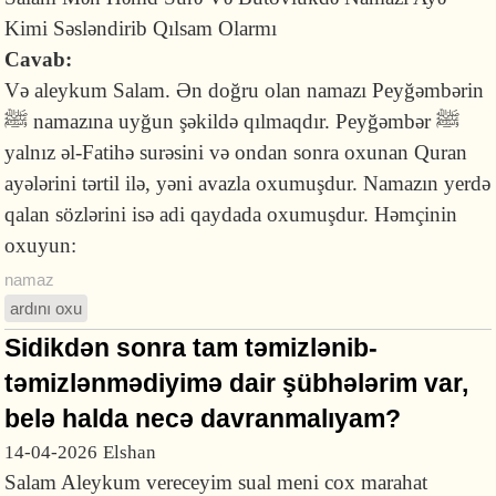
Kimi Səsləndirib Qılsam Olarmı
Cavab:
Və aleykum Salam. Ən doğru olan namazı Peyğəmbərin
ﷺ namazına uyğun şəkildə qılmaqdır. Peyğəmbər ﷺ
yalnız əl-Fatihə surəsini və ondan sonra oxunan Quran
ayələrini tərtil ilə, yəni avazla oxumuşdur. Namazın yerdə
qalan sözlərini isə adi qaydada oxumuşdur. Həmçinin
oxuyun:
namaz
ardını oxu
Sidikdən sonra tam təmizlənib-
təmizlənmədiyimə dair şübhələrim var,
belə halda necə davranmalıyam?
14-04-2026
Elshan
Salam Aleykum vereceyim sual meni cox marahat