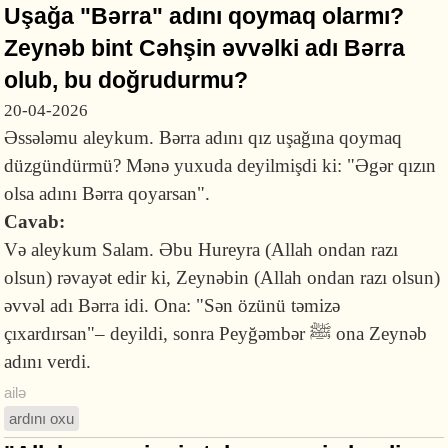
Uşağa "Bərra" adını qoymaq olarmı?
Zeynəb bint Cəhşin əvvəlki adı Bərra
olub, bu doğrudurmu?
20-04-2026
Əssələmu aleykum. Bərra adını qız uşağına qoymaq
düzgündürmü? Mənə yuxuda deyilmişdi ki: "Əgər qızın
olsa adını Bərra qoyarsan".
Cavab:
Və aleykum Salam. Əbu Hureyra (Allah ondan razı
olsun) rəvayət edir ki, Zeynəbin (Allah ondan razı olsun)
əvvəl adı Bərra idi. Ona: "Sən özünü tə­mizə
çıxardırsan"– deyildi, sonra Peyğəmbər ﷺ ona Zeynəb
adını verdi.
ailə
ardını oxu