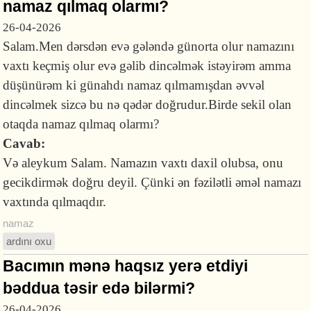
namaz qılmaq olarmı?
26-04-2026
Salam.Men dərsdən evə gələndə günorta olur namazını
vaxtı keçmiş olur evə gəlib dincəlmək istəyirəm amma
düşünürəm ki günahdı namaz qılmamışdan əvvəl
dincəlmek sizcə bu nə qədər doğrudur.Birde sekil olan
otaqda namaz qılmaq olarmı?
Cavab:
Və aleykum Salam. Namazın vaxtı daxil olubsa, onu
gecikdirmək doğru deyil. Çünki ən fəzilətli əməl namazı
vaxtında qılmaqdır.
namaz
ardını oxu
Bacımın mənə haqsız yerə etdiyi
bəddua təsir edə bilərmi?
26-04-2026