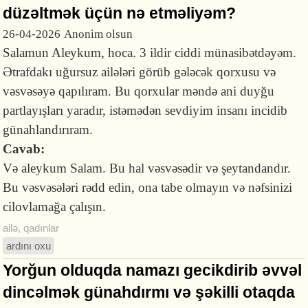
düzəltmək üçün nə etməliyəm?
26-04-2026
Anonim olsun
Salamun Aleykum, hoca. 3 ildir ciddi münasibətdəyəm.
Ətrafdakı uğursuz ailələri görüb gələcək qorxusu və
vəsvəsəyə qapılıram. Bu qorxular məndə ani duyğu
partlayışları yaradır, istəmədən sevdiyim insanı incidib
günahlandırıram.
Cavab:
Və aleykum Salam. Bu hal vəsvəsədir və şeytandandır.
Bu vəsvəsələri rədd edin, ona tabe olmayın və nəfsinizi
cilovlamağa çalışın.
ailə
,
qadınlar
ardını oxu
Yorğun olduqda namazı gecikdirib əvvəl
dincəlmək günahdırmı və şəkilli otaqda