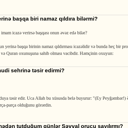
inə başqa biri namaz qıldıra bilərmi?
imam icazə verirsə başqası onun əvəz edə bilər?
 yerinə başqa birinin namaz qıldırması icazəlidir və bunda heç bir pr
ə və Quran oxunuşuna sahib olması vacibdir. Həmçinin oxuyun:
hudi sehrinə təsir edirmi?
aduya təsir edir. Uca Allah bu xüsusda belə buyurur: "(Ey Peyğəmbər!)
rça-parça olduğunu görərdin.
tmədən tutduğum günlər Şəvval orucu sayılırmı?