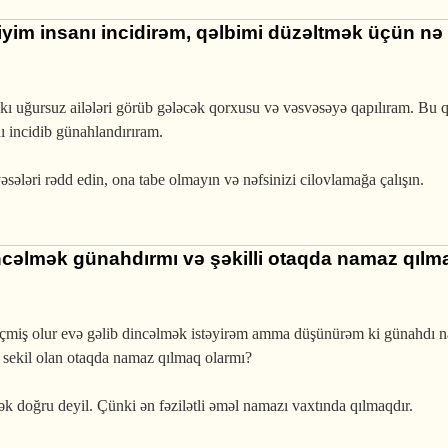
yim insanı incidirəm, qəlbimi düzəltmək üçün nə
ı uğursuz ailələri görüb gələcək qorxusu və vəsvəsəyə qapılıram. Bu 
ı incidib günahlandırıram.
ələri rədd edin, ona tabe olmayın və nəfsinizi cilovlamağa çalışın.
ncəlmək günahdırmı və şəkilli otaqda namaz qılm
eçmiş olur evə gəlib dincəlmək istəyirəm amma düşünürəm ki günahdı 
 sekil olan otaqda namaz qılmaq olarmı?
 doğru deyil. Çünki ən fəzilətli əməl namazı vaxtında qılmaqdır.