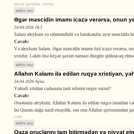
böyük günahlar
,
namaz
ardını oxu
Əgər məscidin imamı icazə verərsə, onun yer
24-04-2026
ƏLİ
Salam aleykum və rəhmətullahi və bərəkətuhu əyər məsciddə ki 
Cavab:
Və aleykum Salam. Əgər məscidin imamı özü icazə verərsə, onun
yoxdur. Lakin önə keçən şəxsin namazı düzgün qıldıracaq elm
ardını oxu
Allahın Kəlamı ilə edilən ruqyə xristiyan, yə
24-04-2026
Aytac
Yəhudi xristian cadusuna təsir edərmi ruqye surəsi?
Cavab:
Əssələmu aleykum. Allahın Kəlamı ilə edilən ruqyə istənilən c
bu Quranı dağa nazil etsəydik, sən onu Allahın qorxusundan pa
cadu
ardını oxu
Qəza oruclarını tam bitirmədən və niyyət e