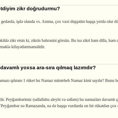
 etdiyim zikr doğrudurmu?
 gedərdə, işdə olanda vs. Amma, çox vaxt diqqətim başqa yerdə olur di
də zikr etsin ki, zikrin bəhrəsini görsün. Bu isə zikri həm dillə, həm 
irməklə kifayətlənməməlidir.
 davamlı yoxsa ara-sıra qılmaq lazımdır?
Namazı qılıram 1 rüket bu Namaz müsteheb Namaz kimi sayılır? Bunu h
r. Peyğəmbərimiz (sallallahu aleyhi və səlləm) bu namazları davamlı ş
i, "Peyğəmbər nə Ramazanda, nə də başqa vaxtlarda on bir rükətdən çox 