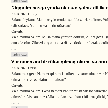
ardını oxu
Diqqətim başqa yerdə olarkən yalnız dil ilə
29-04-2026
Gunay
Salam aleykum. Mən hər gün mütləq şəkildə zikrlər edirəm. Yol
edir sadəcə. Yəni bu yalnışdır görəsən?
Cavab:
Və aleykum Salam. Müsəlmana yaraşan odur ki, Allahı gözəl şəkil
etməklə olur. Zikr edən şəxs təkcə dili və dodaqları hərəkət etd
dua
ardını oxu
Vitr namazını bir rükət qılmaq olarmı və onu
29-04-2026
Orxan
Salam men gece Namazı qılıram 11 rüketdi vaxtım olmur vitr 
qılmaq olar yoxsa daimi qılmalısan?
Cavab:
Və aleykum Salam. Gecə namazı və vitr müstəhəb ibadətlərdəndi
qılmışdır. Aişə anamız (Allah ondan arzı olsun) bildirmişdir k
namaz