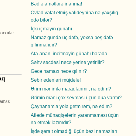
Bəd əlamətlərə inanma!
Övlad vəfat etmiş valideyninə nə yaxşılıq
edə bilər?
İçki içməyin günahı
qorxular
Namaz gündə üç dəfə, yoxsa beş dəfə
qılınmalıdır?
Ata-ananı incitməyin günahı barədə
Səhv səcdəsi necə yerinə yetirilir?
Gecə namazı necə qılınır?
aq
Səbir edənləri müjdələ!
Ərim mənimlə maraqlanmır, nə edim?
Ərimin məni çox sevməsi üçün dua varmı?
namaz
Qaynanamla yola getmirəm, nə edim?
Ailədə münaqişələrin yaranmaması üçün
nə etmək lazımdır?
İşdə şərait olmadığı üçün bəzi namazları