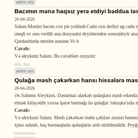
ardını oxu
Bacımın mənə haqsız yerə etdiyi bəddua təs
26-04-2026
Salam.Mənim bacım cox pis yoldadi.Cadu ozu dediyi ag cadu e
otaqli ev ona verilib ana dunyasini deyishenden sonra)deyir ana
Qardashimla menim ustume.Ve b
Cavab:
Və aleykum Salam. Bu cavabları oxuyun:
ailə
,
dua
ardını oxu
Qulağa məsh çəkərkən hansı hissələrə məsh
26-04-2026
Əs Sələmu Aleykum. Dəstəmaz alarkən qulaqlara məsh edəndə, tə
etmək kifayətdir yoxsa işarət barmağı ilə qulağın 'rakuşka'sıda 
Cavab:
Və aleykum Salam. Məsh çəkərkən məhs çəkilən əzanın hamısını
içinə salınıb, baş barmaqlarla qulaqların ardı sürtülməlidir. Pey
təmizlənmə