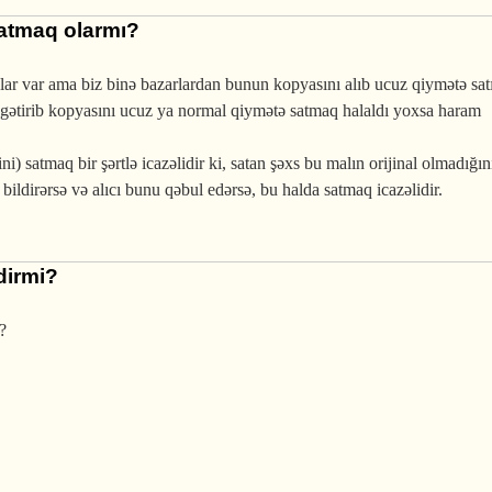
 satmaq olarmı?
ar var ama biz binə bazarlardan bunun kopyasını alıb ucuz qiymətə satı
elə gətirib kopyasını ucuz ya normal qiymətə satmaq halaldı yoxsa haram
i) satmaq bir şərtlə icazəlidir ki, satan şəxs bu malın orijinal olmadığın
 bildirərsə və alıcı bunu qəbul edərsə, bu halda satmaq icazəlidir.
dirmi?
?