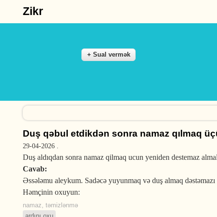
Zikr
Duş qəbul etdikdən sonra namaz qılmaq üç
29-04-2026
.
Duş aldıqdan sonra namaz qilmaq ucun yeniden destemaz almaliy
Cavab:
Əssələmu aleykum. Sadəcə yuyunmaq və duş almaq dəstəmazı əv
Həmçinin oxuyun:
namaz
,
təmizlənmə
ardını oxu