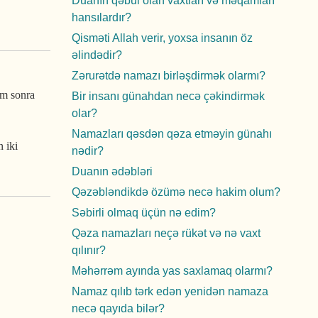
Duanın qəbul olan vaxtları və məqamları
hansılardır?
Qisməti Allah verir, yoxsa insanın öz
əlindədir?
Zərurətdə namazı birləşdirmək olarmı?
am sonra
Bir insanı günahdan necə çəkindirmək
olar?
Namazları qəsdən qəza etməyin günahı
 iki
nədir?
Duanın ədəbləri
Qəzəbləndikdə özümə necə hakim olum?
Səbirli olmaq üçün nə edim?
Qəza namazları neçə rükət və nə vaxt
qılınır?
Məhərrəm ayında yas saxlamaq olarmı?
Namaz qılıb tərk edən yenidən namaza
necə qayıda bilər?