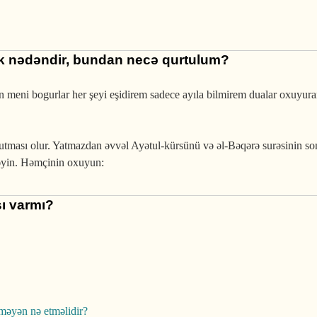
k nədəndir, bundan necə qurtulum?
 meni bogurlar her şeyi eşidirem sadece ayıla bilmirem dualar oxuyur
tması olur. Yatmazdan əvvəl Ayətul-kürsünü və əl-Bəqərə surəsinin son
tməyin. Həmçinin oxuyun:
ı varmı?
lməyən nə etməlidir?