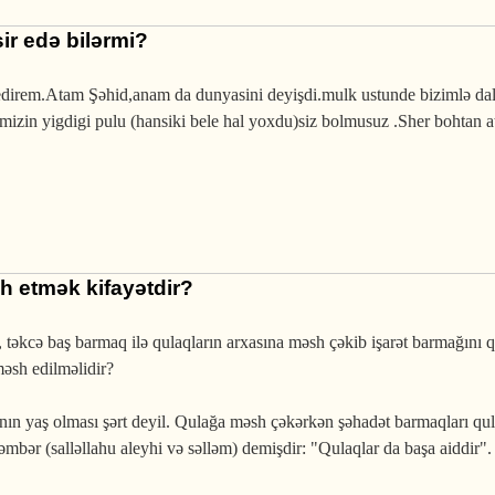
ir edə bilərmi?
direm.Atam Şəhid,anam da dunyasini deyişdi.mulk ustunde bizimlə dal
mizin yigdigi pulu (hansiki bele hal yoxdu)siz bolmusuz .Sher bohtan at
 etmək kifayətdir?
kcə baş barmaq ilə qulaqların arxasına məsh çəkib işarət barmağını q
məsh edilməlidir?
n yaş olması şərt deyil. Qulağa məsh çəkərkən şəhadət barmaqları qul
ğəmbər (salləllahu aleyhi və səlləm) demişdir: "Qulaqlar da başa aiddir".