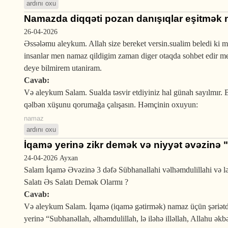
ardını oxu
Namazda diqqəti pozan danışıqlar eşitmək
26-04-2026
Əssələmu aleykum. Allah size bereket versin.sualim beledi ki
insanlar men namaz qildigim zaman diger otaqda sohbet edir m
deye bilmirem utaniram.
Cavab:
Və aleykum Salam. Sualda təsvir etdiyiniz hal günah sayılmır. B
qəlbən xüşunu qorumağa çalışasın. Həmçinin oxuyun:
namaz
ardını oxu
İqamə yerinə zikr demək və niyyət əvəzinə 
24-04-2026
Ayxan
Salam İqamə Əvəzinə 3 dəfə Sübhanallahi vəlhəmdulillahi və l
Salatı Əs Salatı Demək Olarmı ?
Cavab:
Və aleykum Salam. İqamə (iqamə gətirmək) namaz üçün şəriətdə
yerinə “Subhanəllah, əlhəmdulillah, lə iləhə illəllah, Allahu əkbər” demək doğru deyil. Pey