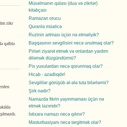
Müsəlmanın qalası (dua və zikrlər)
kitabçası
Ramazan orucu
lim zikr
Quranla müalicə
Ruzinin artması üçün nə etməliyik?
Başqasının sevgilisini necə unutmaq olar?
də qəlblə
Pirləri ziyarət etmək və onlardan yardım
diləmək düzgündürmü?
Pis yuxulardan necə qorunmaq olar?
Hicab - azadlıqdır!
Sevgililər görüşüb əl-ələ tuta bilərlərmi?
erden
Şirk nədir?
Namazda fikrin yayınmaması üçün nə
etmək lazımdır?
əkildə
qılmazdı.
İstixarə namazı necə qılınır?
Masturbasiyanı necə tərgitmək olar?