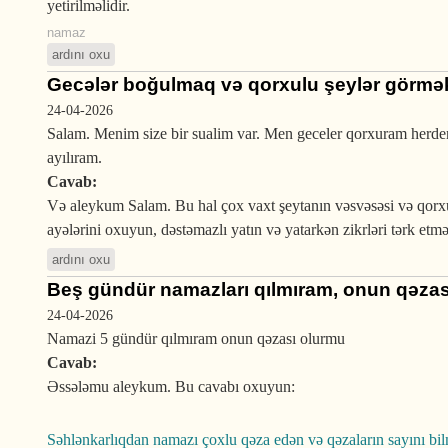
yetirilməlidir.
namaz
ardını oxu
Gecələr boğulmaq və qorxulu şeylər görmə
24-04-2026
Salam. Menim size bir sualim var. Men geceler qorxuram herden
ayılıram.
Cavab:
Və aleykum Salam. Bu hal çox vaxt şeytanın vəsvəsəsi və qorxu
ayələrini oxuyun, dəstəmazlı yatın və yatarkən zikrləri tərk e
ardını oxu
Beş gündür namazları qılmıram, onun qəzas
24-04-2026
Namazi 5 gündür qılmıram onun qəzası olurmu
Cavab:
Əssələmu aleykum. Bu cavabı oxuyun:
Səhlənkarlıqdan namazı çoxlu qəza edən və qəzaların sayını bi