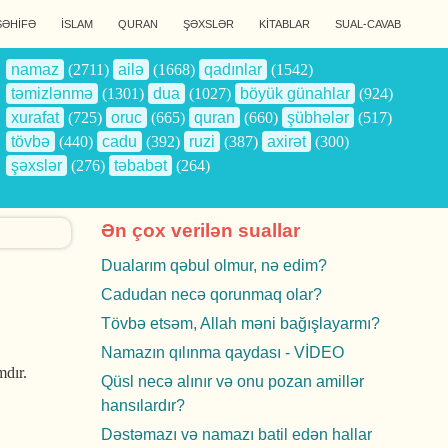
SƏHİFƏ
İSLAM
QURAN
ŞƏXSLƏR
KİTABLAR
SUAL-CAVAB
namaz
(2711)
ailə
(1668)
qadınlar
(1542)
təmizlənmə
(1301)
dua
(1027)
böyük günahlar
(924)
xurafat
(725)
oruc
(665)
quran
(660)
şübhələr
(517)
tövbə
(440)
cadu
(392)
ruzi
(387)
axirət
(300)
şəxslər
(276)
təbabət
(264)
Ən çox verilən suallar
Dualarım qəbul olmur, nə edim?
Cadudan necə qorunmaq olar?
Tövbə etsəm, Allah məni bağışlayarmı?
Namazın qılınma qaydası - VİDEO
dır.
Qüsl necə alınır və onu pozan amillər
hansılardır?
Dəstəmazı və namazı batil edən hallar