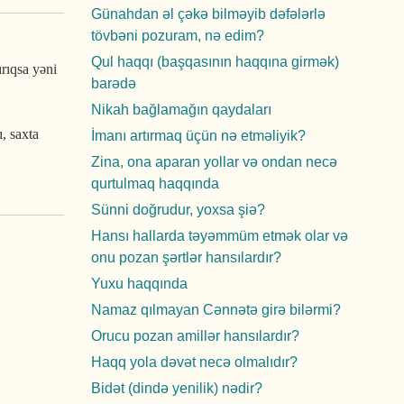
Günahdan əl çəkə bilməyib dəfələrlə
tövbəni pozuram, nə edim?
Qul haqqı (başqasının haqqına girmək)
rıqsa yəni
barədə
Nikah bağlamağın qaydaları
ı, saxta
İmanı artırmaq üçün nə etməliyik?
Zina, ona aparan yollar və ondan necə
qurtulmaq haqqında
Sünni doğrudur, yoxsa şiə?
Hansı hallarda təyəmmüm etmək olar və
onu pozan şərtlər hansılardır?
Yuxu haqqında
Namaz qılmayan Cənnətə girə bilərmi?
Orucu pozan amillər hansılardır?
Haqq yola dəvət necə olmalıdır?
Bidət (dində yenilik) nədir?