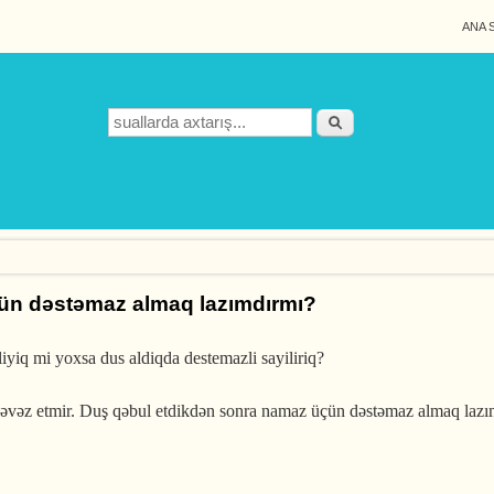
ANA 
Search form
Axtarış
ün dəstəmaz almaq lazımdırmı?
iq mi yoxsa dus aldiqda destemazli sayiliriq?
əz etmir. Duş qəbul etdikdən sonra namaz üçün dəstəmaz almaq lazım