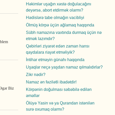
Həkimlər uşağın xəstə doğulacağını
deyərsə, abort etdirmək olarmı?
Hədislərə tabe olmağın vacibliyi
Ölmüş körpə üçün ağlamaq haqqında
Sübh namazına vaxtında durmaq üçün nə
etmək lazımdır?
oblem
Qəbirləri ziyarət edən zaman hansı
qaydalara riayət etməliyik?
İntihar etməyin günahı haqqında
Uşaqlar neçə yaşdan namaz qılmalıdırlar?
Zikr nədir?
Namaz ən fəzilətli ibadətdir!
 Əgər Biz
Körpənin doğulması səbəbilə edilən
əməllər
Ölüyə Yasin və ya Qurandan istənilən
surə oxumaq olarmı?