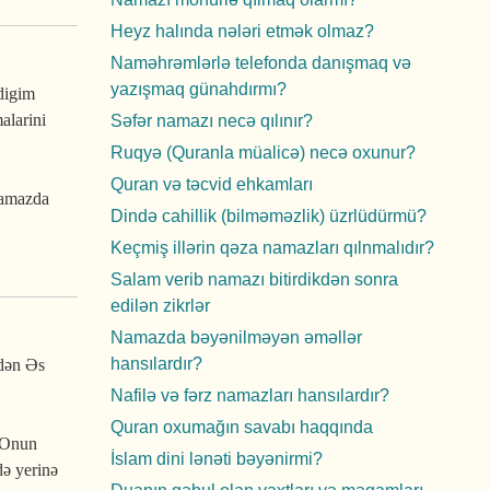
Heyz halında nələri etmək olmaz?
Naməhrəmlərlə telefonda danışmaq və
yazışmaq günahdırmı?
digim
alarini
Səfər namazı necə qılınır?
Ruqyə (Quranla müalicə) necə oxunur?
Quran və təcvid ehkamları
 namazda
Dində cahillik (bilməməzlik) üzrlüdürmü?
Keçmiş illərin qəza namazları qılnmalıdır?
Salam verib namazı bitirdikdən sonra
edilən zikrlər
Namazda bəyənilməyən əməllər
hansılardır?
ədən Əs
Nafilə və fərz namazları hansılardır?
Quran oxumağın savabı haqqında
. Onun
İslam dini lənəti bəyənirmi?