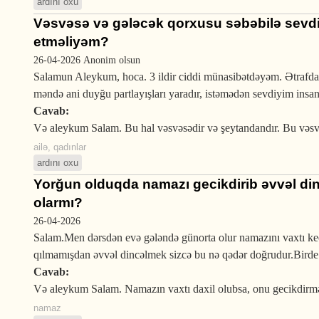
ardını oxu
Vəsvəsə və gələcək qorxusu səbəbilə sevdi
etməliyəm?
26-04-2026
Anonim olsun
Salamun Aleykum, hoca. 3 ildir ciddi münasibətdəyəm. Ətrafdak
məndə ani duyğu partlayışları yaradır, istəmədən sevdiyim insan
Cavab:
Və aleykum Salam. Bu hal vəsvəsədir və şeytandandır. Bu vəsvəs
ailə
,
qadınlar
ardını oxu
Yorğun olduqda namazı gecikdirib əvvəl di
olarmı?
26-04-2026
Salam.Men dərsdən evə gələndə günorta olur namazını vaxtı k
qılmamışdan əvvəl dincəlmek sizcə bu nə qədər doğrudur.Birde
Cavab:
Və aleykum Salam. Namazın vaxtı daxil olubsa, onu gecikdirmək
namaz