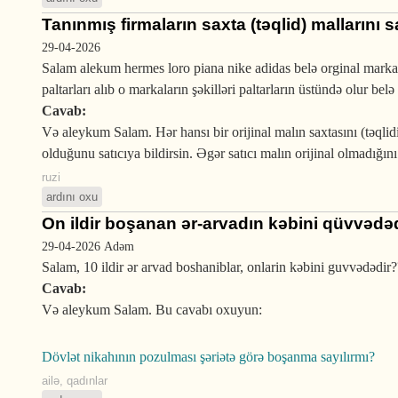
Tanınmış firmaların saxta (təqlid) mallarını
29-04-2026
Salam alekum hermes loro piana nike adidas belə orginal markal
paltarları alıb o markaların şəkilləri paltarların üstündə olur b
Cavab:
Və aleykum Salam. Hər hansı bir orijinal malın saxtasını (təqlidin
olduğunu satıcıya bildirsin. Əgər satıcı malın orijinal olmadığını
ruzi
ardını oxu
On ildir boşanan ər-arvadın kəbini qüvvədə
29-04-2026
Adəm
Salam, 10 ildir ər arvad boshaniblar, onlarin kəbini guvvədədir?
Cavab:
Və aleykum Salam. Bu cavabı oxuyun:
Dövlət nikahının pozulması şəriətə görə boşanma sayılırmı?
ailə
,
qadınlar