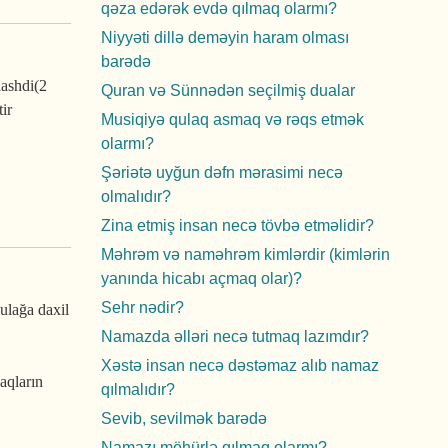
qəza edərək evdə qılmaq olarmı?
Niyyəti dillə deməyin haram olması
barədə
ashdi(2
Quran və Sünnədən seçilmiş dualar
ir
Musiqiyə qulaq asmaq və rəqs etmək
olarmı?
Şəriətə uyğun dəfn mərasimi necə
olmalıdır?
Zina etmiş insan necə tövbə etməlidir?
Məhrəm və naməhrəm kimlərdir (kimlərin
yanında hicabı açmaq olar)?
Sehr nədir?
ulağa daxil
Namazda əlləri necə tutmaq lazımdır?
Xəstə insan necə dəstəmaz alıb namaz
aqların
qılmalıdır?
Sevib, sevilmək barədə
Namazı möhürlə qılmaq olarmı?