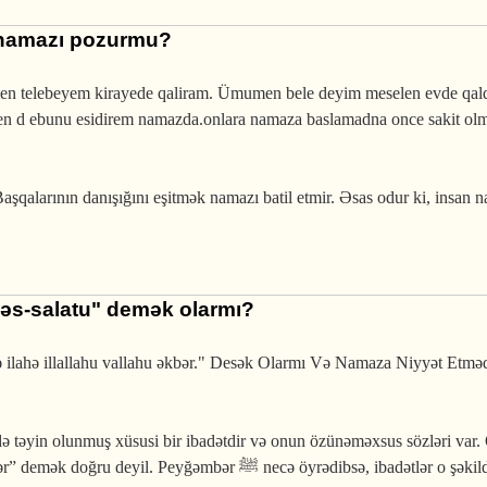
 namazı pozurmu?
 men telebeyem kirayede qaliram. Ümumen bele deyim meselen evde qal
en d ebunu esidirem namazda.onlara namaza baslamadna once sakit olm
aşqalarının danışığını eşitmək namazı batil etmir. Əsas odur ki, insan
"əs-salatu" demək olarmı?
ə ilahə illallahu vallahu əkbər." Desək Olarmı Və Namaza Niyyət Etm
 təyin olunmuş xüsusi bir ibadətdir və onun özünəməxsus sözləri var
ğəmbər ﷺ necə öyrədibsə, ibadətlər o şəkildə yerinə